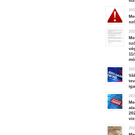
vi
202
Meg
sz
202
Meg
sz
vé
11/
mó
202
Vál
te
iga
202
Meg
al
202
vi
202
Me