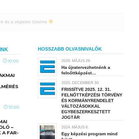
re és a végtelen türelme
HOSSZABB OLVASNIVALÓK
INK
10:00
2026. MÁJUS 29.
Ha újratervezhetnénk a
felnőttképzést…
AKMAI
2025. DECEMBER 30.
LMÉRÉS
FRISSÍTVE 2025. 12. 31.
FELNŐTTKÉPZÉSI TÖRVÉNY
ÉS KORMÁNYRENDELET
VÁLTOZÁSOKKAL
10:00
EGYBESZERKESZTETT
JOGTÁR
MAI
OLÓ –
2024. MÁJUS 6.
A FAR-
Egy képzési program mind