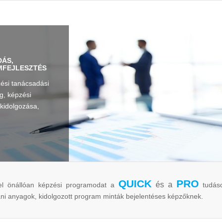
ÁS,
MFEJLESZTÉS
ési tanácsadási
g, képzési
kidolgozása,
QUICK
PRO
és a
el önállóan képzési programodat a
tudásc
ni anyagok, kidolgozott program minták bejelentéses képzőknek.