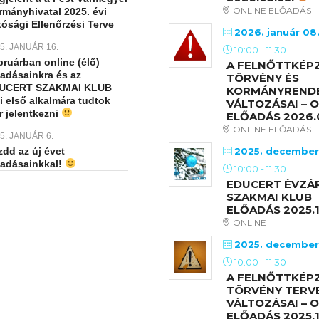
ONLINE ELŐADÁS
rmányhivatal 2025. évi
ósági Ellenőrzési Terve
2026. január 08
5. JANUÁR 16.
10:00
-
11:30
ruárban online (élő)
A FELNŐTTKÉPZ
őadásainkra és az
TÖRVÉNY ÉS
UCERT SZAKMAI KLUB
KORMÁNYREND
i első alkalmára tudtok
VÁLTOZÁSAI – 
r jelentkezni
ELŐADÁS 2026.0
ONLINE ELŐADÁS
5. JANUÁR 6.
dd az új évet
2025. december
őadásainkkal!
10:00
-
11:30
EDUCERT ÉVZÁ
SZAKMAI KLUB
ELŐADÁS 2025.1
ONLINE
2025. december
10:00
-
11:30
A FELNŐTTKÉPZ
TÖRVÉNY TERV
VÁLTOZÁSAI – 
ELŐADÁS 2025.1