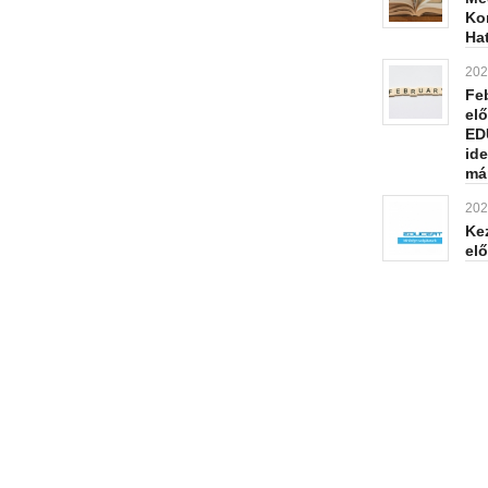
Ko
Hat
202
Feb
el
ED
ide
má
202
Kez
el