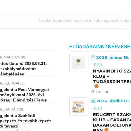
Tivadar naprakész reakciói minden egyes felvetés
ELŐADÁSAINK / KÉPZÉSE
2026. június 18.
6. MÁRCIUS 30.
ntos dátum: 2026.03.31. –
-
11:30
gszabálymódosítás
NYÁRINDÍTÓ SZ
tálybalépése
KLUB –
TUDÁSSZINTFE
6. FEBRUÁR 2.
gjelent a Pest Vármegyei
ONLINE
rmányhivatal 2026. évi
ósági Ellenőrzési Terve
2026. április 01.
-
11:30
6. JANUÁR 30.
EDUCERT SZAK
jelent a Szakértői
KLUB – FARANG
apképzés és továbbképzés
BARANGOLJUNK 
6 tavaszi
BAN