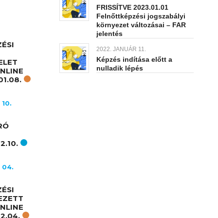
FRISSÍTVE 2023.01.01
Felnőttképzési jogszabályi
.
környezet változásai – FAR
jelentés
ÉSI
2022. JANUÁR 11.
Képzés indítása előtt a
ELET
nulladik lépés
ONLINE
1.08.
 10.
RÓ
2.10.
 04.
ÉSI
EZETT
ONLINE
2.04.