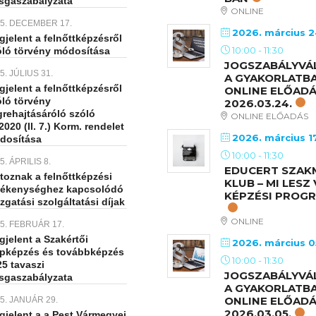
zsgaszabályzata
ONLINE
5. DECEMBER 17.
2026. március 2
jelent a felnőttképzésről
10:00
-
11:30
óló törvény módosítása
JOGSZABÁLYVÁ
5. JÚLIUS 31.
A GYAKORLATBA
jelent a felnőttképzésről
ONLINE ELŐAD
óló törvény
2026.03.24.
grehajtásáróló szóló
ONLINE ELŐADÁS
2020 (II. 7.) Korm. rendelet
2026. március 17
dosítása
10:00
-
11:30
5. ÁPRILIS 8.
EDUCERT SZAK
toznak a felnőttképzési
KLUB – MI LESZ
vékenységhez kapcsolódó
KÉPZÉSI PROG
zgatási szolgáltatási díjak
ONLINE
5. FEBRUÁR 17.
jelent a Szakértői
2026. március 0
apképzés és továbbképzés
10:00
-
11:30
5 tavaszi
JOGSZABÁLYVÁ
zsgaszabályzata
A GYAKORLATBA
ONLINE ELŐAD
5. JANUÁR 29.
2026.03.05.
gjelent a a Pest Vármegyei