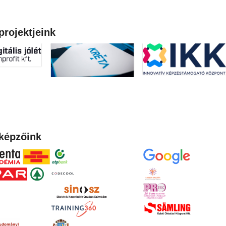
projektjeink
képzőink