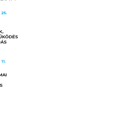
 25.
K,
MŰKÖDÉS
DÁS
11.
MAI
S