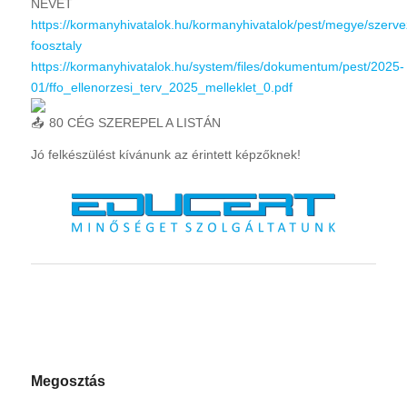
NEVÉT
https://kormanyhivatalok.hu/kormanyhivatalok/pest/megye/szervez
foosztaly
https://kormanyhivatalok.hu/system/files/dokumentum/pest/2025-
01/ffo_ellenorzesi_terv_2025_melleklet_0.pdf
80 CÉG SZEREPEL A LISTÁN
Jó felkészülést kívánunk az érintett képzőknek!
Megosztás