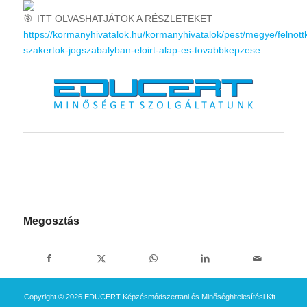
ITT OLVASHATJÁTOK A RÉSZLETEKET
https://kormanyhivatalok.hu/kormanyhivatalok/pest/megye/felnott
szakertok-jogszabalyban-eloirt-alap-es-tovabbkepzese
Megosztás
Copyright © 2026 EDUCERT Képzésmódszertani és Minőséghitelesítési Kft. -