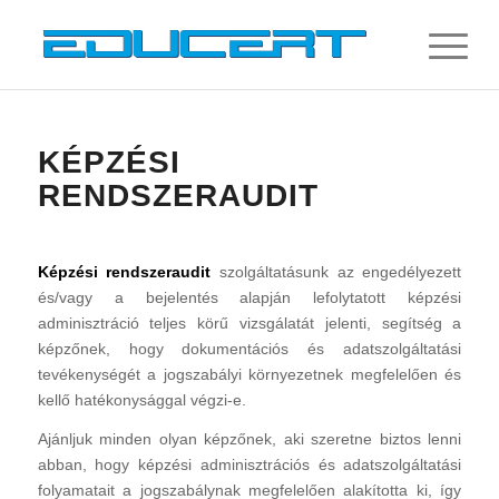
KÉPZÉSI
RENDSZERAUDIT
Képzési rendszeraudit
szolgáltatásunk az engedélyezett
és/vagy a bejelentés alapján lefolytatott képzési
adminisztráció teljes körű vizsgálatát jelenti, segítség a
képzőnek, hogy dokumentációs és adatszolgáltatási
tevékenységét a jogszabályi környezetnek megfelelően és
kellő hatékonysággal végzi-e.
Ajánljuk minden olyan képzőnek, aki szeretne biztos lenni
abban, hogy képzési adminisztrációs és adatszolgáltatási
folyamatait a jogszabálynak megfelelően alakította ki, így