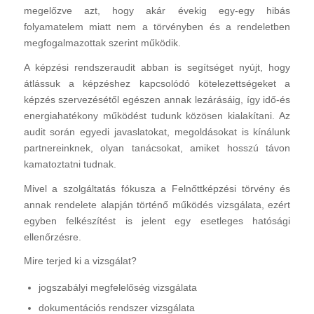
megelőzve azt, hogy akár évekig egy-egy hibás
folyamatelem miatt nem a törvényben és a rendeletben
megfogalmazottak szerint működik.
A képzési rendszeraudit abban is segítséget nyújt, hogy
átlássuk a képzéshez kapcsolódó kötelezettségeket a
képzés szervezésétől egészen annak lezárásáig, így idő-és
energiahatékony működést tudunk közösen kialakítani. Az
audit során egyedi javaslatokat, megoldásokat is kínálunk
partnereinknek, olyan tanácsokat, amiket hosszú távon
kamatoztatni tudnak.
Mivel a szolgáltatás fókusza a Felnőttképzési törvény és
annak rendelete alapján történő működés vizsgálata, ezért
egyben felkészítést is jelent egy esetleges hatósági
ellenőrzésre.
Mire terjed ki a vizsgálat?
jogszabályi megfelelőség vizsgálata
dokumentációs rendszer vizsgálata