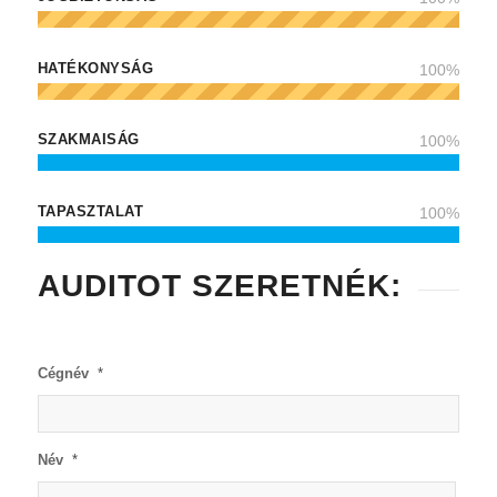
HATÉKONYSÁG
100
%
SZAKMAISÁG
100
%
TAPASZTALAT
100
%
AUDITOT SZERETNÉK:
Cégnév
*
Név
*