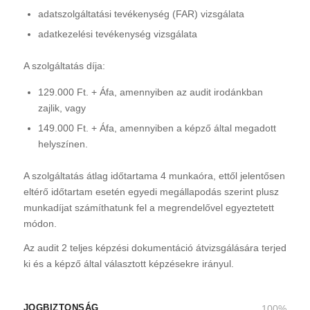
adatszolgáltatási tevékenység (FAR) vizsgálata
adatkezelési tevékenység vizsgálata
A szolgáltatás díja:
129.000 Ft. + Áfa, amennyiben az audit irodánkban
zajlik, vagy
149.000 Ft. + Áfa, amennyiben a képző által megadott
helyszínen.
A szolgáltatás átlag időtartama 4 munkaóra, ettől jelentősen
eltérő időtartam esetén egyedi megállapodás szerint plusz
munkadíjat számíthatunk fel a megrendelővel egyeztetett
módon.
Az audit 2 teljes képzési dokumentáció átvizsgálására terjed
ki és a képző által választott képzésekre irányul.
JOGBIZTONSÁG
100
%