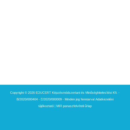
Copyright © 2026 EDUCERT Képzésmódszertani és Minőséghitelesítési Kft. -
B/2020/000404 - E/2020/000009 - Minden jog fenntarva!
Adatkezelési
tájékoztató
|
MIR panaszfelvételi űrlap