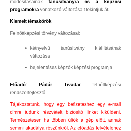
módosításainak
tanúsítványra és a képzési
programokra
vonatkozó változásait tekintjük át.
Kiemelt témakörök
:
Felnőttképzési törvény változásai:
kétnyelvű tanúsítvány kiállításának
változása
bejelentéses képzők képzési programja
Előadó:
Pádár Tivadar
felnőttképzési
rendszerfejlesztő
Tájékoztatunk, hogy egy befizetéshez egy e-mail
címre tudunk részvételt biztosító linket kiküldeni.
Természetesen ha többen ültök a gép előtt, annak
semmi akadálya részünkről. Az előadás felvételéhez