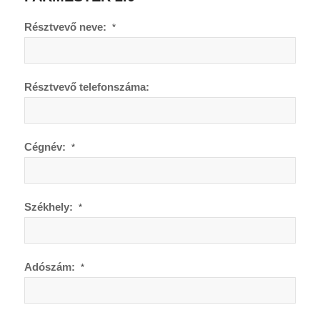
Résztvevő neve:
*
Résztvevő telefonszáma:
Cégnév:
*
Székhely:
*
Adószám:
*