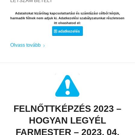
LÉTSZÁM BETELT
Adataitokat kizárólag kapcsolattartási és számlázási célból kérjük,
harmadik félnek nem adjuk ki. Adatkezelési szabályzatunkat részletesen
itt olvashatod el:
adatkezelés
Olvass tovább
FELNŐTTKÉPZÉS 2023 –
HOGYAN LEGYÉL
FARMESTER – 2023. 04.