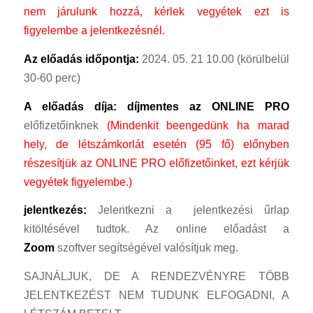
nem járulunk hozzá, kérlek vegyétek ezt is
figyelembe a jelentkezésnél.
Az előadás időpontja:
2024. 05. 21 10.00 (körülbelül
30-60 perc)
A előadás díja: díjmentes az
ONLINE PRO
előfizetőinknek
(Mindenkit beengedünk ha marad
hely, de létszámkorlát esetén (95 fő) előnyben
részesítjük az ONLINE PRO előfizetőinket, ezt kérjük
vegyétek figyelembe.)
jelentkezés:
Jelentkezni a jelentkezési űrlap
kitöltésével tudtok. Az online előadást a
Zoom
szoftver segítségével valósítjuk meg.
SAJNÁLJUK, DE A RENDEZVÉNYRE TÖBB
JELENTKEZÉST NEM TUDUNK ELFOGADNI, A