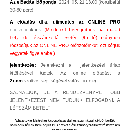
Az előadás időpontja:
2024. 05. 21 13.00 (körülbelül
30-60 perc)
A előadás díja: díjmentes az
ONLINE PRO
előfizetőinknek
(Mindenkit beengedünk ha marad
hely, de létszámkorlát esetén (95 fő) előnyben
részesítjük az ONLINE PRO előfizetőinket, ezt kérjük
vegyétek figyelembe.)
jelentkezés:
Jelentkezni a jelentkezési űrlap
kitöltésével tudtok. Az online előadást a
Zoom
szoftver segítségével valósítjuk meg.
SAJNÁLJUK, DE A RENDEZVÉNYRE TÖBB
JELENTKEZÉST NEM TUDUNK ELFOGADNI, A
LÉTSZÁM BETELT
Adataitokat kizárólag kapcsolattartási és számlázási célból kérjük,
harmadik félnek nem adjuk ki. Adatkezelési szabályzatunkat részletesen
itt olvashatod el: