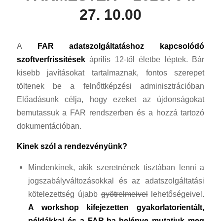
27. 10.00
A
FAR adatszolgáltatáshoz kapcsolódó
szoftverfrissítések
április 12-től életbe léptek. Bár
kisebb javításokat tartalmaznak, fontos szerepet
töltenek be a felnőttképzési adminisztrációban
Előadásunk célja, hogy ezeket az újdonságokat
bemutassuk a FAR rendszerben és a hozzá tartozó
dokumentációban.
Kinek szól a rendezvényünk?
Mindenkinek, akik szeretnének tisztában lenni a
jogszabályváltozásokkal és az adatszolgáltatási
kötelezettség újabb
gyötrelmeivel
lehetőségeivel.
A workshop kifejezetten gyakorlatorientált,
példákkal és a FAR-ba belépve mutatjuk meg