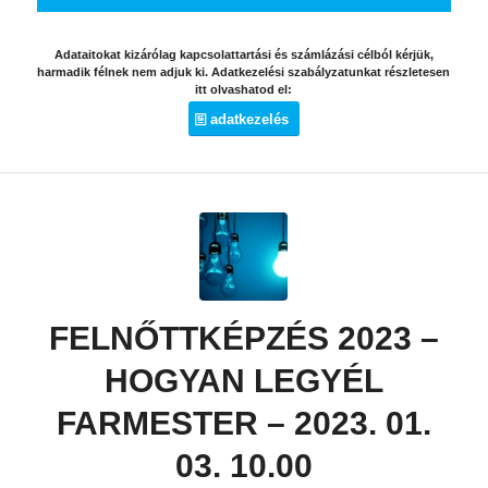
Adataitokat kizárólag kapcsolattartási és számlázási célból kérjük,
harmadik félnek nem adjuk ki. Adatkezelési szabályzatunkat részletesen
itt olvashatod el:
adatkezelés
FELNŐTTKÉPZÉS 2023 –
HOGYAN LEGYÉL
FARMESTER – 2023. 01.
03. 10.00