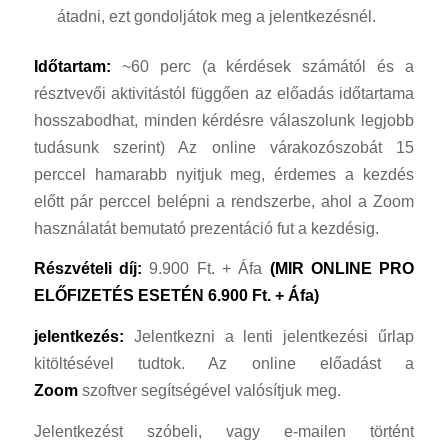
átadni, ezt gondoljátok meg a jelentkezésnél.
Időtartam:
~60 perc (a kérdések számától és a
résztvevői aktivitástól függően az előadás időtartama
hosszabodhat, minden kérdésre válaszolunk legjobb
tudásunk szerint) Az online várakozószobát 15
perccel hamarabb nyitjuk meg, érdemes a kezdés
előtt pár perccel belépni a rendszerbe, ahol a Zoom
használatát bemutató prezentáció fut a kezdésig.
Részvételi díj:
9.900 Ft. + Áfa
(MIR ONLINE PRO
ELŐFIZETÉS ESETÉN 6.900 Ft. + Áfa)
jelentkezés:
Jelentkezni a lenti jelentkezési űrlap
kitöltésével tudtok. Az online előadást a
Zoom
szoftver segítségével valósítjuk meg.
Jelentkezést szóbeli, vagy e-mailen történt