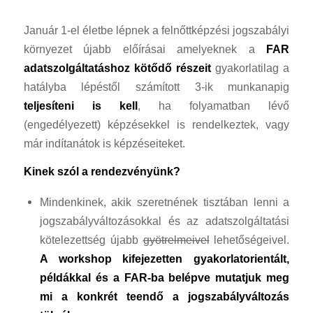
Január 1-el életbe lépnek a felnőttképzési jogszabályi
környezet újabb előírásai amelyeknek a
FAR
adatszolgáltatáshoz kötődő részeit
gyakorlatilag a
hatályba lépéstől számított 3-ik munkanapig
teljesíteni is kell
, ha folyamatban lévő
(engedélyezett) képzésekkel is rendelkeztek, vagy
már indítanátok is képzéseiteket.
Kinek szól a rendezvényünk?
Mindenkinek, akik szeretnének tisztában lenni a
jogszabályváltozásokkal és az adatszolgáltatási
kötelezettség újabb
gyötrelmeivel
lehetőségeivel.
A workshop kifejezetten gyakorlatorientált,
példákkal és a FAR-ba belépve mutatjuk meg
mi a konkrét teendő a jogszabályváltozás