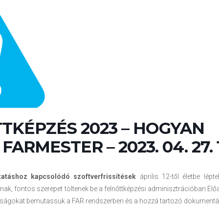
TKÉPZÉS 2023 – HOGYAN
FARMESTER – 2023. 04. 27. 
tatáshoz kapcsolódó szoftverfrissítések
április 12-től életbe lépt
nak, fontos szerepet töltenek be a felnőttképzési adminisztrációban Elő
nságokat bemutassuk a FAR rendszerben és a hozzá tartozó dokumentá