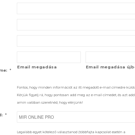
Email megadása
Email megadása újb
*
íme:
Fontos, hogy minden információt az itt megadott e-mail címedre küld
Kérjük figyelj rá, hogy pontosan add meg az e-mail címedet, és azt ad
amin valóban szeretnéd, hogy elérjünk!
*
d:
Legalább egyet kötelező választanod (többfajta kapcsolat esetén a