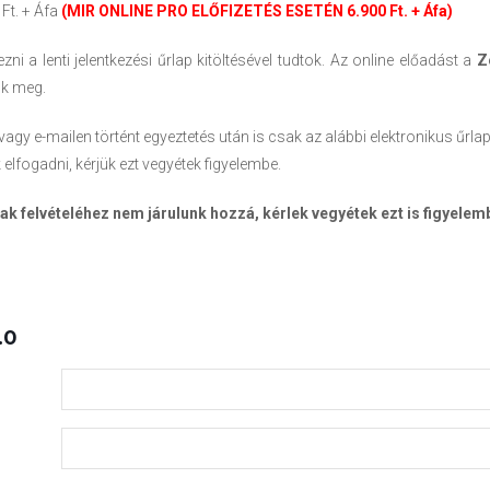
Ft. + Áfa
(MIR ONLINE PRO ELŐFIZETÉS ESETÉN 6.900 Ft. + Áfa)
ezni a lenti jelentkezési űrlap kitöltésével tudtok. Az online előadást a
Z
uk meg.
 vagy e-mailen történt egyeztetés után is csak az alábbi elektronikus űrla
elfogadni, kérjük ezt vegyétek figyelembe.
k felvételéhez nem járulunk hozzá, kérlek vegyétek ezt is figyelem
.0