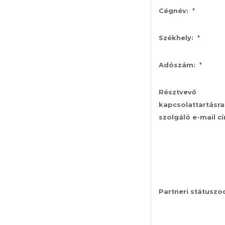
*
Cégnév:
*
Székhely:
*
Adószám:
Résztvevő
kapcsolattartásra
szolgáló e-mail c
Partneri státuszo