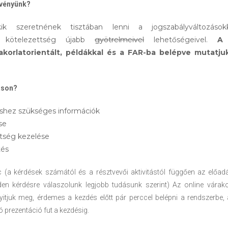
zvényünk?
kik szeretnének tisztában lenni a jogszabályváltozáso
ási kötelezettség újabb
gyötrelmeivel
lehetőségeivel.
A
akorlatorientált, példákkal és a FAR-ba belépve mutatj
.
áson?
shez szükséges információk
se
ttség kezelése
tés
(a kérdések számától és a résztvevői aktivitástól függően az előad
en kérdésre válaszolunk legjobb tudásunk szerint) Az online vára
itjuk meg, érdemes a kezdés előtt pár perccel belépni a rendszerbe
 prezentáció fut a kezdésig.