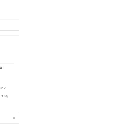
ól
ünk.
d meg