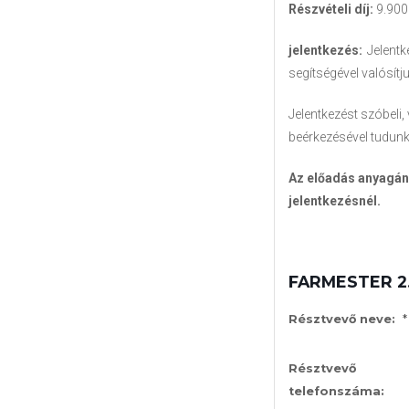
Részvételi díj:
9.900 
jelentkezés:
Jelentk
segítségével valósítj
Jelentkezést szóbeli,
beérkezésével tudunk 
Az előadás anyagána
jelentkezésnél.
FARMESTER 2
*
Résztvevő neve:
Résztvevő
telefonszáma: