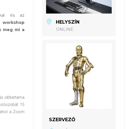
kkal és az
HELYSZÍN
 workshop
ONLINE
uk meg mi a
ás időtartama
kozószobát 15
, ahol a Zoom
SZERVEZŐ