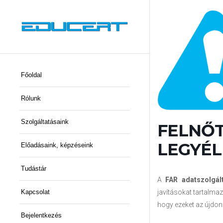
Főoldal
Rólunk
Szolgáltatásaink
FELNŐT
LEGYÉL 
Előadásaink, képzéseink
Tudástár
A
FAR adatszolgál
javításokat tartalmaz
Kapcsolat
hogy ezeket az újdo
Bejelentkezés