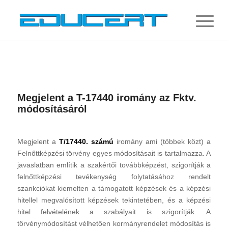
Megjelent a T-17440 iromány az Fktv.
módosításáról
Megjelent a
T/17440. számú
iromány ami (többek közt) a
Felnőttképzési törvény egyes módosításait is tartalmazza. A
javaslatban említik a szakértői továbbképzést, szigorítják a
felnőttképzési tevékenység folytatásához rendelt
szankciókat kiemelten a támogatott képzések és a képzési
hitellel megvalósított képzések tekintetében, és a képzési
hitel felvételének a szabályait is szigorítják. A
törvénymódosítást vélhetően kormányrendelet módosítás is