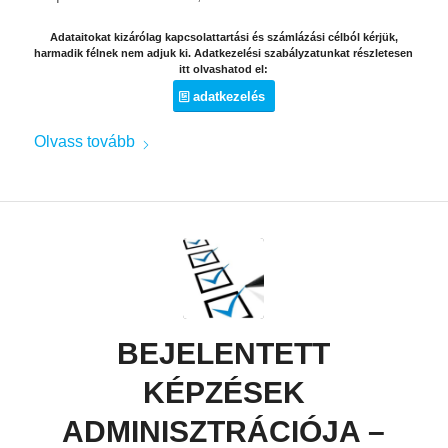
Adataitokat kizárólag kapcsolattartási és számlázási célból kérjük,
harmadik félnek nem adjuk ki. Adatkezelési szabályzatunkat részletesen
itt olvashatod el:
adatkezelés
Olvass tovább
BEJELENTETT
KÉPZÉSEK
ADMINISZTRÁCIÓJA –