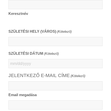
Keresztnév
SZÜLETÉSI HELY (VÁROS)
(Kötelező)
SZÜLETÉSI DÁTUM
(Kötelező)
MM
slash
JELENTKEZŐ E-MAIL CÍME
(Kötelező)
DD
slash
YYYY
Email megadása