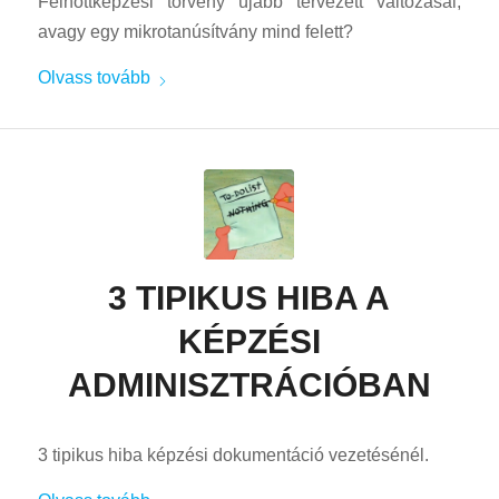
Felnőttképzési törvény újabb tervezett változásai,
avagy egy mikrotanúsítvány mind felett?
Olvass tovább
3 TIPIKUS HIBA A
KÉPZÉSI
ADMINISZTRÁCIÓBAN
3 tipikus hiba képzési dokumentáció vezetésénél.