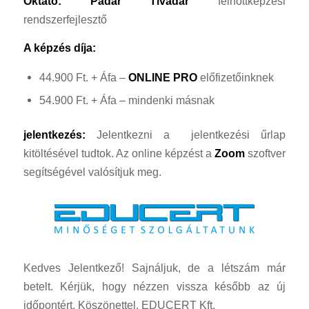
Oktató:
Pádár Tivadar
felnőttképzési
rendszerfejlesztő
A képzés díja:
44.900 Ft. + Áfa –
ONLINE PRO
előfizetőinknek
54.900 Ft. + Áfa – mindenki másnak
jelentkezés:
Jelentkezni a jelentkezési űrlap
kitöltésével tudtok. Az online képzést a
Zoom
szoftver
segítségével valósítjuk meg.
Kedves Jelentkező! Sajnáljuk, de a létszám már
betelt. Kérjük, hogy nézzen vissza később az új
időpontért. Köszönettel, EDUCERT Kft.