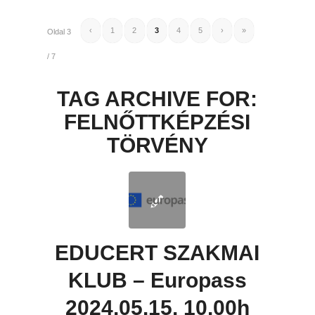
‹
1
2
3
4
5
›
»
Oldal 3
/ 7
TAG ARCHIVE FOR:
FELNŐTTKÉPZÉSI
TÖRVÉNY
EDUCERT SZAKMAI
KLUB – Europass
2024.05.15. 10.00h