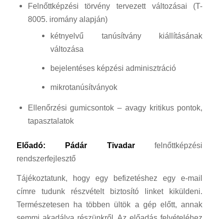
Felnőttképzési törvény tervezett változásai (T-
8005. iromány alapján)
kétnyelvű tanúsítvány kiállításának
változása
bejelentéses képzési adminisztráció
mikrotanúsítványok
Ellenőrzési gumicsontok – avagy kritikus pontok,
tapasztalatok
Előadó:
Pádár Tivadar
felnőttképzési
rendszerfejlesztő
Tájékoztatunk, hogy egy befizetéshez egy e-mail
címre tudunk részvételt biztosító linket kiküldeni.
Természetesen ha többen ültök a gép előtt, annak
semmi akadálya részünkről. Az előadás felvételéhez