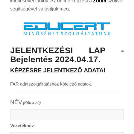
kitöltésével tudtok. Az online képzést a
Zoom
szoftver
segítségével valósítjuk meg.
JELENTKEZÉSI LAP -
Bejelentés 2024.04.17.
KÉPZÉSRE JELENTKEZŐ ADATAI
FAR adatszolgáltatáshoz kötelező adatok.
NÉV
(Kötelező)
Vezetéknév