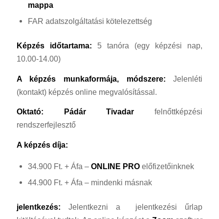
mappa
FAR adatszolgáltatási kötelezettség
Képzés időtartama:
5 tanóra (egy képzési nap,
10.00-14.00)
A képzés munkaformája, módszere:
Jelenléti
(kontakt) képzés online megvalósítással.
Oktató:
Pádár Tivadar
felnőttképzési
rendszerfejlesztő
A képzés díja:
34.900 Ft. + Áfa –
ONLINE PRO
előfizetőinknek
44.900 Ft. + Áfa – mindenki másnak
jelentkezés:
Jelentkezni a jelentkezési űrlap