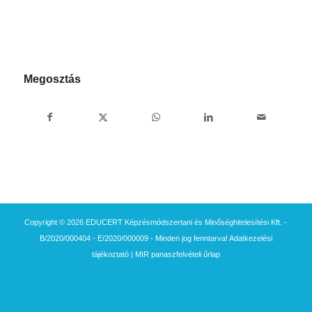
Megosztás
Copyright © 2026 EDUCERT Képzésmódszertani és Minőséghitelesítési Kft. -
B/2020/000404 - E/2020/000009 - Minden jog fenntarva!
Adatkezelési
tájékoztató
|
MIR panaszfelvételi űrlap