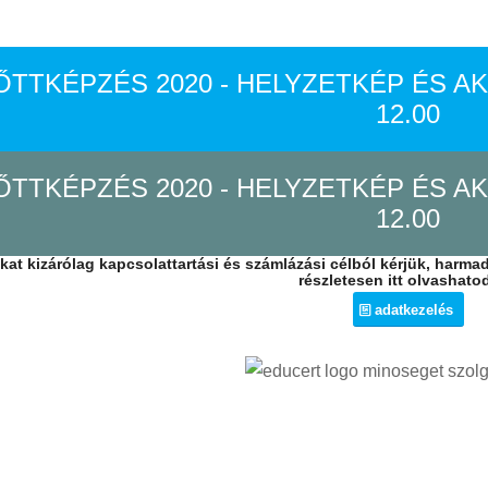
TTKÉPZÉS 2020 - HELYZETKÉP ÉS AKTU
12.00
TTKÉPZÉS 2020 - HELYZETKÉP ÉS AKTU
12.00
kat kizárólag kapcsolattartási és számlázási célból kérjük, harma
részletesen itt olvashato
adatkezelés