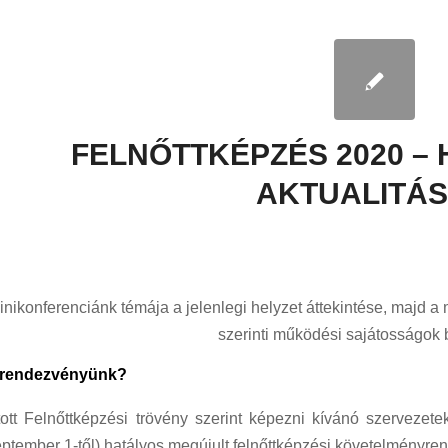
FELNŐTTKÉPZÉS 2020 – 
AKTUALITÁ
nikonferenciánk témája a jelenlegi helyzet áttekintése, majd a
szerinti működési sajátosságok
a rendezvényünk?
ott Felnőttképzési trövény szerint képezni kívánó szervezete
eptember 1-től) hatályos megújult felnőttképzési követelményren