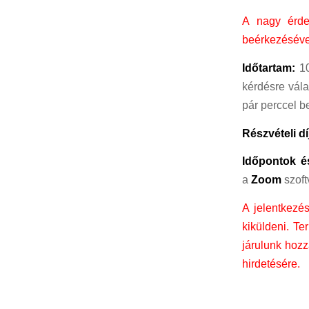
A nagy érdek
beérkezésével
Időtartam:
10
kérdésre vála
pár perccel b
Részvételi dí
Időpontok é
a
Zoom
szoft
A jelentkezés
kiküldeni. T
járulunk hozz
hirdetésére.