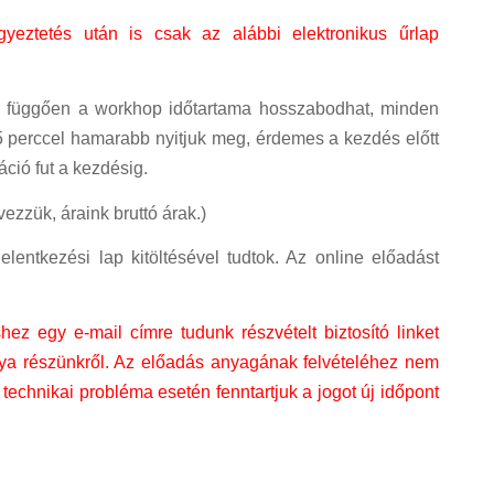
gyeztetés után is csak az alábbi elektronikus űrlap
ól függően a workhop időtartama hosszabodhat, minden
5 perccel hamarabb nyitjuk meg, érdemes a kezdés előtt
ció fut a kezdésig.
zzük, áraink bruttó árak.)
elentkezési lap kitöltésével tudtok. Az online előadást
hez egy e-mail címre tudunk részvételt biztosító linket
lya részünkről. Az előadás anyagának felvételéhez nem
 technikai probléma esetén fenntartjuk a jogot új időpont