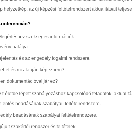
 helyzetkép, az új képzési feltételrendszert aktualitásait telje
konferencián?
Megértéshez szükséges információk.
örvény hatálya.
ejelentés és az engedély fogalmi rendszere.
 lehet és mi alapján képeznem?
yen dokumentációval jár ez?
 Az életbe lépett szabályozáshoz kapcsolódó feladatok, aktualitá
elentés beadásának szabályai, feltételrendszere.
edély beadásának szabályai feltételrendszere.
jult szakértői rendszer és feltételek.