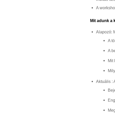
A workshop
Mit adunk a 
Alapozó: 
A t
A b
Mit
Mil
Aktuális :
Bej
Eng
Megú