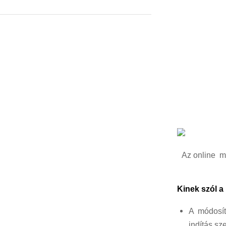
Az online mi
Kinek szól 
A módosít
indítás sz