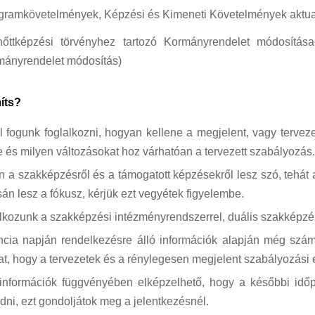
gramkövetelmények, Képzési és Kimeneti Követelmények aktual
nőttképzési törvényhez tartozó Kormányrendelet módosítá
mányrendelet módosítás)
íts?
fogunk foglalkozni, hogyan kellene a megjelent, vagy terveze
 és milyen változásokat hoz várhatóan a tervezett szabályozás
n a szakképzésről és a támogatott képzésekről lesz szó, tehát
án lesz a fókusz, kérjük ezt vegyétek figyelembe.
kozunk a szakképzési intézményrendszerrel, duális szakképzéss
ncia napján rendelkezésre álló információk alapján még szám
at, hogy a tervezetek és a rénylegesen megjelent szabályozási e
információk függvényében elképzelhető, hogy a későbbi idő
dni, ezt gondoljátok meg a jelentkezésnél.