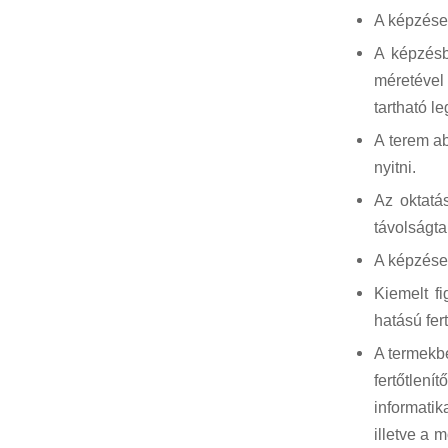
A képzése
A képzésb
méretével
tartható l
A terem ab
nyitni.
Az oktatá
távolságta
A képzések
Kiemelt fi
hatású fert
A termekbe
fertőtlení
informatik
illetve a 