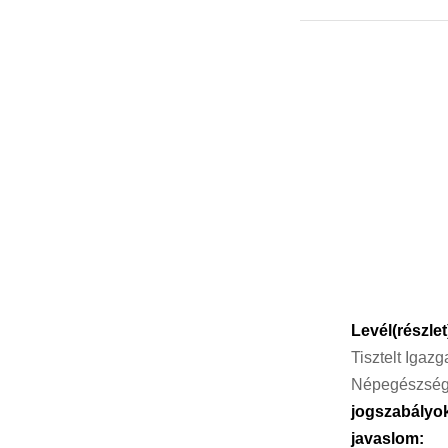
Levél(részle
Tisztelt Igaz
Népegészségü
jogszabályo
javaslom: