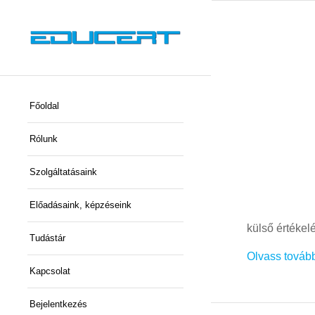
Főoldal
Rólunk
Szolgáltatásaink
Előadásaink, képzéseink
külső értékel
Tudástár
Olvass továb
Kapcsolat
Bejelentkezés