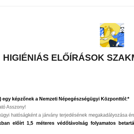
HIGIÉNIÁS ELŐÍRÁSOK SZAK
t) egy képzőnek a Nemzeti Népegészségügyi Központtól:*
gató Asszony!
gyi hatóságként a járvány terjedésének megakadályozása érde
kban előírt 1,5 méteres védőtávolság folyamatos betartás