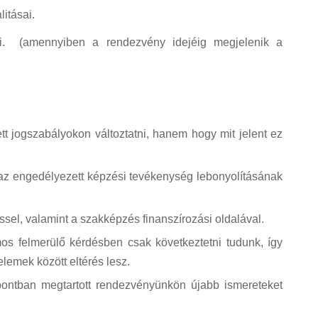
itásai.
sai. (amennyiben a rendezvény idejéig megjelenik a
tt jogszabályokon változtatni, hanem hogy mit jelent ez
.
 az engedélyezett képzési tevékenység lebonyolításának
el, valamint a szakképzés finanszírozási oldalával.
os felmerülő kérdésben csak következtetni tudunk, így
lemek között eltérés lesz.
pontban megtartott rendezvényünkön újabb ismereteket