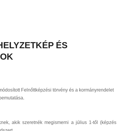
HELYZETKÉP ÉS
SOK
 módosított Felnőttképzési törvény és a kormányrendelet
 bemutatása.
knek, akik szeretnék megismerni a július 1-től (képzés
dszert.