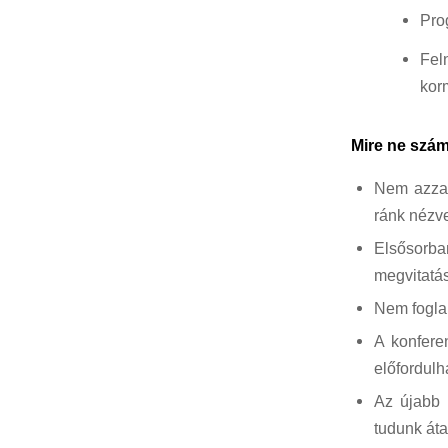
Pro
Fel
kor
Mire ne szám
Nem azzal 
ránk nézve
Elsősorba
megvitatás
Nem foglal
A konfere
előfordulh
Az újabb 
tudunk áta