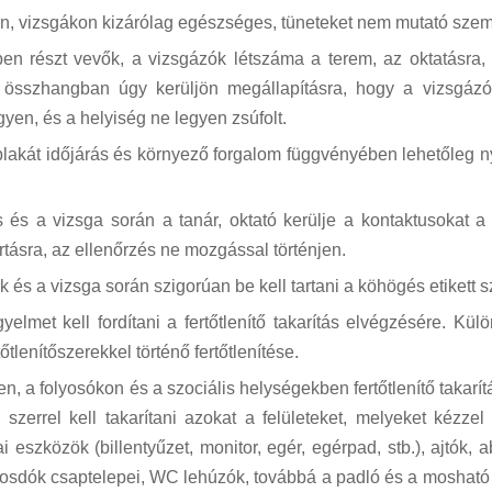
n, vizsgákon kizárólag egészséges, tüneteket nem mutató szemé
en részt vevők, a vizsgázók létszáma a terem, az oktatásra, 
 összhangban úgy kerüljön megállapításra, hogy a vizsgázó
egyen, és a helyiség ne legyen zsúfolt.
lakát időjárás és környező forgalom függvényében lehetőleg nyit
s és a vizsga során a tanár, oktató kerülje a kontaktusokat a
rtásra, az ellenőrzés ne mozgással történjen.
 és a vizsga során szigorúan be kell tartani a köhögés etikett sza
gyelmet kell fordítani a fertőtlenítő takarítás elvégzésére. Kül
őtlenítőszerekkel történő fertőtlenítése.
n, a folyosókon és a szociális helységekben fertőtlenítő takar
tő szerrel kell takarítani azokat a felületeket, melyeket kézz
ai eszközök (billentyűzet, monitor, egér, egérpad, stb.), ajtók, 
mosdók csaptelepei, WC lehúzók, továbbá a padló és a mosható fa