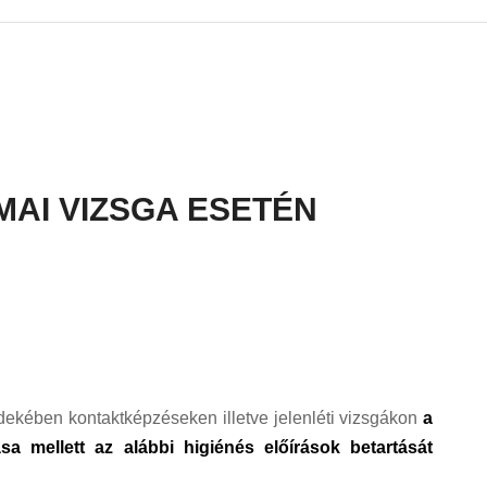
MAI VIZSGA ESETÉN
kében kontaktképzéseken illetve jelenléti vizsgákon
a
a mellett az alábbi higiénés előírások betartását