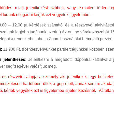
lődés miatt jelentkezést szóbeli, vagy e-mailen történt e
 tudunk elfogadni kérjük ezt vegyétek figyelembe.
.00 – 12.00 (a kérdések számától és a résztvevői aktivitást
szolunk legjobb tudásunk szerint) Az online várakozószobát 1
elépni a rendszerbe, ahol a Zoom használatát bemutató prezentá
j:
11.900 Ft. (Rendezvényünket partnercégünkkel közösen szerve
s jelentkezés:
Jelentkezni a megadott időpontra kattintva a j
ver segítségével valósítjuk meg.
 és részvétel alapja a személy aki jelentkezik, egy befizetés
ermészetesen ha többen ültök a gép előtt, annak semmi akadá
á, kérlek vegyétek ezt is figyelembe a jelentkezésnél. Váratlan