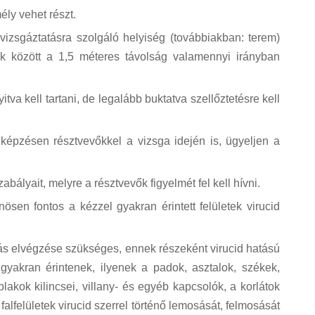
ly vehet részt.
vizsgáztatásra szolgáló helyiség (továbbiakban: terem)
k között a 1,5 méteres távolság valamennyi irányban
va kell tartani, de legalább buktatva szellőztetésre kell
 képzésen résztvevőkkel a vizsga idején is, ügyeljen a
bályait, melyre a résztvevők figyelmét fel kell hívni.
önösen fontos a kézzel gyakran érintett felületek virucid
ítás elvégzése szükséges, ennek részeként virucid hatású
el gyakran érintenek, ilyenek a padok, asztalok, székek,
ablakok kilincsei, villany- és egyéb kapcsolók, a korlátok
lfelületek virucid szerrel történő lemosását, felmosását