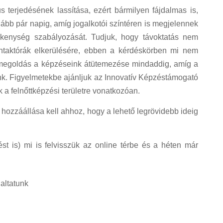
 terjedésének lassítása, ezért bármilyen fájdalmas is,
lább pár napig, amíg jogalkotói színtéren is megjelennek
ékenység szabályozását. Tudjuk, hogy távoktatás nem
ntaktórák elkerülésére, ebben a kérdéskörben mi nem
obb megoldás a képzéseink átütemezése mindaddig, amíg a
ünk. Figyelmetekbe ajánljuk az Innovatív Képzéstámogató
k a felnőttképzési területre vonatkozóan.
hozzáállása kell ahhoz, hogy a lehető legrövidebb ideig
st is) mi is felvisszük az online térbe és a héten már