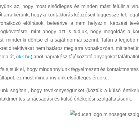
yünk az, hogy most elsődleges és minden mást felülír a vírus
 arra kérünk, hogy a kontaktórás képzéseit függessze fel, lega
onatkozó előírások, beleértve a nem helyszíni képzési tev
ogkövetésre, mint ahogy azt is tudjuk, hogy megoldás a ko
ást, mindenki döntse el a saját normái szerint. Talán a legj
krét direktívákat nem határoz meg arra vonatkozóan, mit tehet
dalát, (
ikk.hu
) ahol naprakész tájékoztató anyagokat találhatto
felejtsük el, hogy mindannyiunk fegyelmezett és kontaktmentes 
 állapot, ez most mindannyiunk elsődleges érdeke.
unk segíteni, hogy tevékenységünket (köztük a külső értékelé
ntaktmentes tanácsadási és külső értékelési szolgáltatásunk.