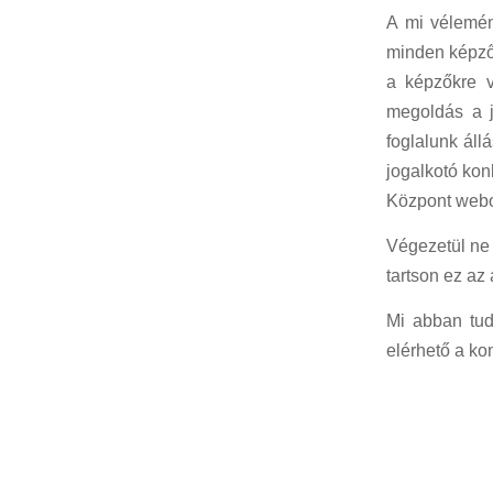
A mi vélemén
minden képzőt
a képzőkre v
megoldás a j
foglalunk áll
jogalkotó kon
Központ webol
Végezetül ne 
tartson ez az
Mi abban tud
elérhető a ko