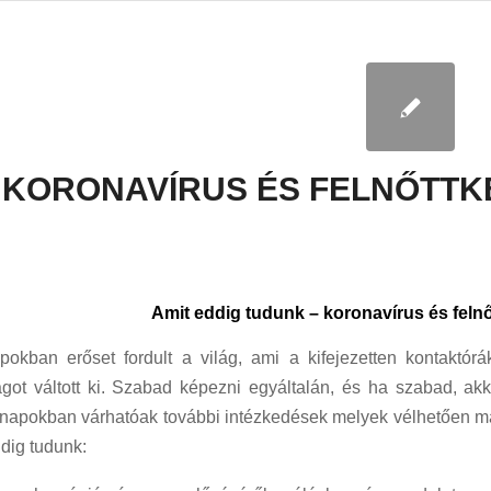
KORONAVÍRUS ÉS FELNŐTTKÉPZ
Amit eddig tudunk – koronavírus és felnő
pokban erőset fordult a világ, ami a kifejezetten kontaktór
got váltott ki. Szabad képezni egyáltalán, és ha szabad, akko
 napokban várhatóak további intézkedések melyek vélhetően má
ddig tudunk: