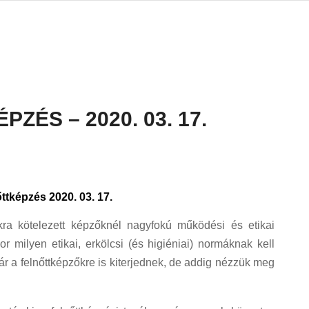
ÉS – 2020. 03. 17.
ttképzés 2020. 03. 17.
ákra kötelezett képzőknél nagyfokú működési és etikai
r milyen etikai, erkölcsi (és higiéniai) normáknak kell
r a felnőttképzőkre is kiterjednek, de addig nézzük meg