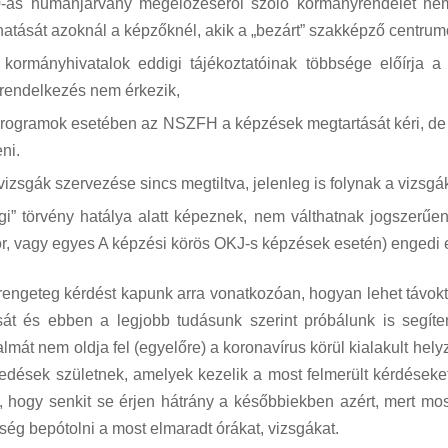
-as humánjárvány megelőzéséről szóló kormányrendelet nem 
 hatását azoknál a képzőknél, akik a „bezárt” szakképző centrumo
kormányhivatalok eddigi tájékoztatóinak többsége előírja a 
 rendelkezés nem érkezik,
rogramok esetében az NSZFH a képzések megtartását kéri, de e
eni.
izsgák szervezése sincs megtiltva, jelenleg is folynak a vizsgá
égi” törvény hatálya alatt képeznek, nem válthatnak jogszerűe
r, vagy egyes A képzési körös OKJ-s képzések esetén) engedi e
rengeteg kérdést kapunk arra vonatkozóan, hogyan lehet távokt
át és ebben a legjobb tudásunk szerint próbálunk is segít
ilalmát nem oldja fel (egyelőre) a koronavírus körül kialakult he
zkedések születnek, amelyek kezelik a most felmerült kérdéseke
, hogy senkit se érjen hátrány a későbbiekben azért, mert mo
ség bepótolni a most elmaradt órákat, vizsgákat.