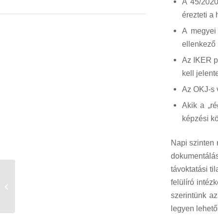
A 45/2020
érezteti a
A megyei 
ellenkező
Az IKER p
kell jelent
Az OKJ-s v
Akik a „r
képzési kö
Napi szinten 
dokumentálás
távoktatási t
MEGJELENT A SZAKKÉPZÉSI
felülíró inté
TÖRVÉNY TERVEZETE
szerintünk az
(GYORSELEMZÉS)
legyen lehető