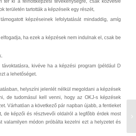
tér ki a felnőttképzési tevékenységre, csak közvetve
k területén tartották a képzéseik egy részét,
támogatott képzéseinek lefolytatását mindaddig, amíg
lfogadja, ha ezek a képzések nem indulnak el, csak be
k.
n távoktatásra, kivéve ha a képzési program (például D
zt a lehetőséget.
atásban, helyszíni jelenlét nélkül megoldani a képzések
eni, de tudomásul kell venni, hogy az OKJ-s képzések
lyzet. Várhatóan a következő pár napban újabb, a fentieket
K
t, de képzői és résztvevői oldalról a legfőbb érdek most
FE
st valamilyen módon próbálta kezelni ezt a helyzetet és