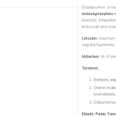
Előadásunkon a meg
minőségirányítási 
keresztül. Kifejezett
kíváncsiak arra, mil
Létszám
maximum es
vegyétek figyelembe.
Időtartam:
kb. 60 pe
Tartalom:
Belépés, al
Online működ
önértékelés
Dokumentu
Előadó: Pádár Tiva