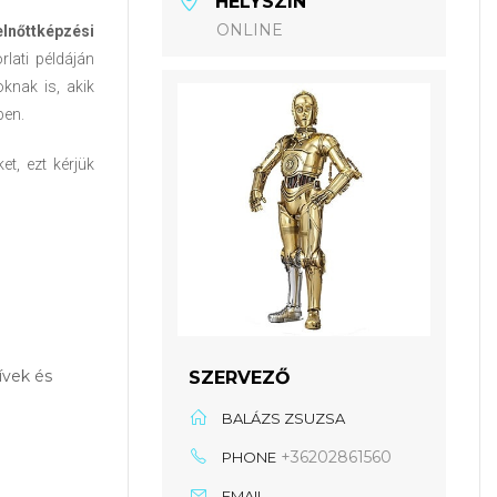
HELYSZÍN
ONLINE
elnőttképzési
rlati példáján
oknak is, akik
ben.
t, ezt kérjük
ívek és
SZERVEZŐ
BALÁZS ZSUZSA
+36202861560
PHONE
EMAIL