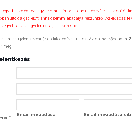
 egy befizetéshez egy e-mail címre tudunk részvételt biztosító link
ben ültök a gép előtt, annak semmi akadálya részünkről.
Az előadás fe
 vegyétek ezt is figyelembe a jelentkezésnél.
ezni a lenti jelentkezési űrlap kitöltésével tudtok. Az online előadást a
Z
uk meg.
jelentkezés
Email megadása
Email megadása újb
*
íme: