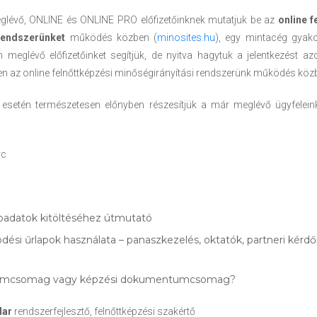
lévő, ONLINE és ONLINE PRO előfizetőinknek mutatjuk be az
online f
rendszerünket
működés közben (
minosites.hu
), egy mintacég gyako
en meglévő előfizetőinket segítjük, de nyitva hagytuk a jelentkezést az
yen az online felnőttképzési minőségirányítási rendszerünk működés köz
etén természetesen előnyben részesítjük a már meglévő ügyfeleinke
rc
apadatok kitöltéséhez útmutató
ési űrlapok használata – panaszkezelés, oktatók, partneri kérdő
mcsomag vagy képzési dokumentumcsomag?
dar
rendszerfejlesztő, felnőttképzési szakértő