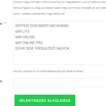
Fontos, hogy minden információt az itt megadott e-mail címedre küld
Kérjük figyelj rá, hogy pontosan add meg az e-mail címedet, és azt ad
amin valóban szeretnéd, hogy elérjünk!
*
a:
Kérjük válaszd ki az előfizetésed típusát (több is lehet).
s: