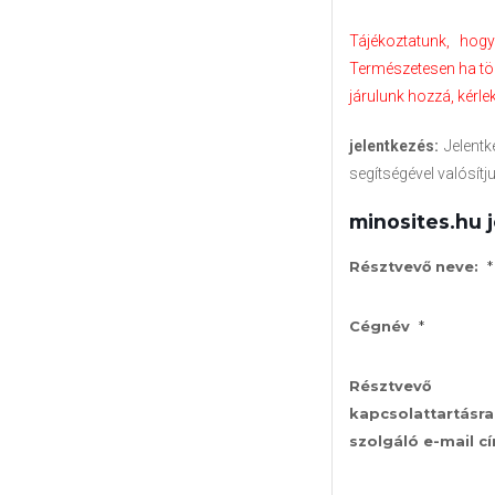
Tájékoztatunk, hogy
Természetesen ha töb
járulunk hozzá, kérlek
jelentkezés:
Jelentk
segítségével valósítj
minosites.hu 
*
Résztvevő neve:
*
Cégnév
Résztvevő
kapcsolattartásra
szolgáló e-mail c