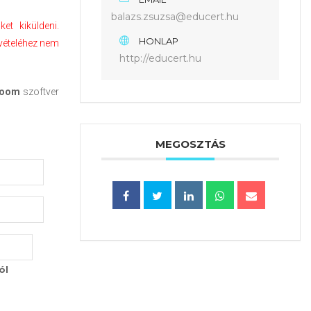
balazs.zsuzsa@educert.hu
et kiküldeni.
HONLAP
lvételéhez nem
http://educert.hu
oom
szoftver
MEGOSZTÁS
ól