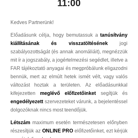
11:00
Kedves Partnerünk!
Előadásunk célja, hogy bemutassuk a
tanúsítvány
kiállításának és visszatöltésének
jogi
szabályozottságát (és annak anomáliáit), megnézzük
mit ír a jogszabály, a jogértelmezési segédlet, illetve a
FAR tájékoztató anyagai és megpróbálunk eligazodni
bennük, mert az elmúlt hetek ismét vélt, vagy valós
változást hoztak a területen. Az előadásunkkal
kifejezetten
meglévő előfizetőinket
segítjük és
engedélyezett
szervezeteket várunk, a bejelentéssel
dolgozóknak nincs most teendőjük.
Létszám
maximum esetén természetesen előnyben
részesítjük az
ONLINE PRO
előfizetőinket, ezt kérjük