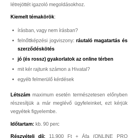
létrejöttét igazoló megoldásokhoz.
Kiemelt témakörök
:
írásban, vagy nem írásban?
felnőttképzési jogviszony:
ráutaló magatartás és
szerződéskötés
jó (és rossz) gyakorlatok az online térben
mit kér rajtunk számon a Hivatal?
egyéb felmerülő kérdések
Létszám
maximum esetén természetesen előnyben
részesítjük a már meglévő ügyfeleinket, ezt kérjük
vegyétek figyelembe.
Időtartam:
kb. 90 perc
Részvételi díj:
11.900 Ft + Áfa (ONLINE PRO