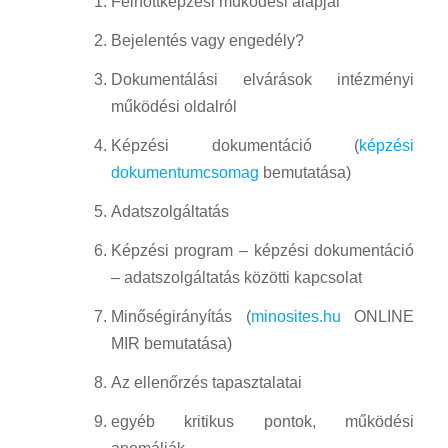
Felnőttképzési működési alapjai
Bejelentés vagy engedély?
Dokumentálási elvárások intézményi
működési oldalról
Képzési dokumentáció (
képzési
dokumentumcsomag
bemutatása)
Adatszolgáltatás
Képzési program – képzési dokumentáció
– adatszolgáltatás közötti kapcsolat
Minőségirányítás (
minosites.hu
ONLINE
MIR bemutatása)
Az ellenőrzés tapasztalatai
egyéb kritikus pontok, működési
anomáliák