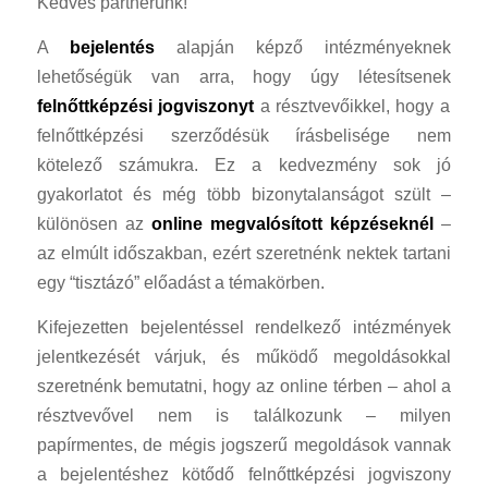
Kedves partnerünk!
A
bejelentés
alapján képző intézményeknek
lehetőségük van arra, hogy úgy létesítsenek
felnőttképzési jogviszonyt
a résztvevőikkel, hogy a
felnőttképzési szerződésük írásbelisége nem
kötelező számukra. Ez a kedvezmény sok jó
gyakorlatot és még több bizonytalanságot szült –
különösen az
online megvalósított képzéseknél
–
az elmúlt időszakban, ezért szeretnénk nektek tartani
egy “tisztázó” előadást a témakörben.
Kifejezetten bejelentéssel rendelkező intézmények
jelentkezését várjuk, és működő megoldásokkal
szeretnénk bemutatni, hogy az online térben – ahol a
résztvevővel nem is találkozunk – milyen
papírmentes, de mégis jogszerű megoldások vannak
a bejelentéshez kötődő felnőttképzési jogviszony