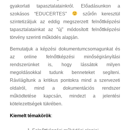
gyakorlati tapasztalatainkról. Előadásunkon a
szokásos “EDUCERTES”
szűrőn keresztül
szintetizáljuk az eddig megszerzett felnőttképzési
tapasztalatainkat az “új” módosított felnőttképzési
törvény szerinti működés alapján.
Bemutatjuk a képzési dokumentumcsomagunkat és
az online felnőttképzési minőségirányítási
rendszerünket is, hogy lássátok milyen
megoldásokkal tudunk benneteket segíteni.
Rávilágítunk a kritikus pontokra mind a szervezeti
oldalról, mind a dokumentációs rendszer
működtetése kapcsán, mindezt a jelentési
kötelezettségek tükrében.
Kiemelt témakörök
: