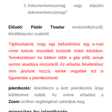
Dokumentumcsomag vagy képzési
dokumentumcsomag?
Előadó: Pádár Tivadar
rendszerfejlesztő,
felnőttképzési szakértő
Tájékoztatunk, hogy egy befizetéshez egy e-mail
címre tudunk részvételt biztosító linket kiküldeni.
Természetesen ha többen ültök a gép előtt, annak
semmi akadálya részünkről.
Az előadás felvételéhez
nem járulunk hozzá, kérlek vegyétek ezt is
figyelembe a jelentkezésnél.
jelentkezés:
Jelentkezni a lenti jelentkezési űrlap
kitöltésével tudtok. Az online előadást a
Zoom
szoftver segítségével valósítjuk meg.
minosites.hu jelentkezés