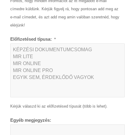
Fontos, hogy minden információt az itt megadott e-mail
címedre küldünk. Kérjük figyelj rá, hogy pontosan add meg az
e-mail címedet, és azt add meg amin valóban szeretnéd, hogy
elérjünk!
Előfizetésed típusa:
*
Kérjük válaszd ki az előfizetésed típusát (több is lehet).
Egyéb megjegyzés: