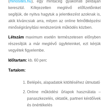
(
minosites.hu
), egy mintacég gyakorlati példáján
keresztül. Kifejezetten meglévő előfizetőinket
segítjük, de nyitva hagytuk a jelentkezést azoknak is,
akik kíváncsiak arra, milyen az online felnőttképzési
minőségirányítási rendszerünk működés közben.
Létszám
maximum esetén természetesen előnyben
részesítjük a már meglévő ügyfeleinket, ezt kérjük
vegyétek figyelembe.
Időtartam:
kb. 60 perc
Tartalom:
Belépés, alapadatok kitöltéséhez útmutató
Online működési űrlapok használata –
panaszkezelés, oktatók, partneri kérdőívek
és önértékelés