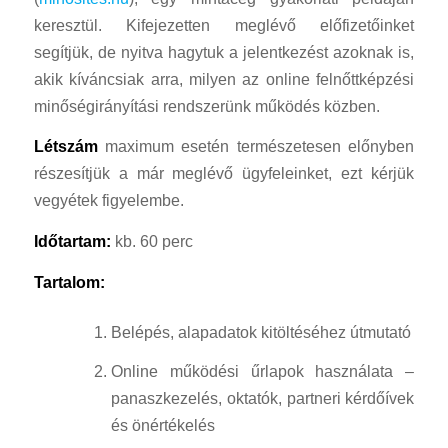
keresztül. Kifejezetten meglévő előfizetőinket
segítjük, de nyitva hagytuk a jelentkezést azoknak is,
akik kíváncsiak arra, milyen az online felnőttképzési
minőségirányítási rendszerünk működés közben.
Létszám
maximum esetén természetesen előnyben
részesítjük a már meglévő ügyfeleinket, ezt kérjük
vegyétek figyelembe.
Időtartam:
kb. 60 perc
Tartalom:
Belépés, alapadatok kitöltéséhez útmutató
Online működési űrlapok használata –
panaszkezelés, oktatók, partneri kérdőívek
és önértékelés