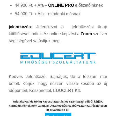
44.900 Ft. + Áfa –
ONLINE PRO
előfizetőinknek
54.900 Ft. + Áfa – mindenki másnak
jelentkezés:
Jelentkezni a jelentkezési űrlap
kitöltésével tudtok. Az online képzést a
Zoom
szoftver
segítségével valósítjuk meg.
Kedves Jelentkező! Sajnáljuk, de a létszám már
betelt. Kérjük, hogy nézzen vissza később az új
időpontért. Köszönettel, EDUCERT Kft.
Adataitokat kizárólag kapcsolattartási és számlázási célból kérjük,
harmadik félnek nem adjuk ki. Adatkezelési szabályzatunkat részletesen
itt olvashatod el: