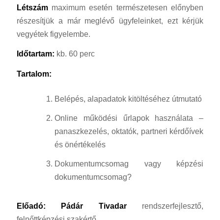
Létszám
maximum esetén természetesen előnyben
részesítjük a már meglévő ügyfeleinket, ezt kérjük
vegyétek figyelembe.
Időtartam:
kb. 60 perc
Tartalom:
Belépés, alapadatok kitöltéséhez útmutató
Online működési űrlapok használata –
panaszkezelés, oktatók, partneri kérdőívek
és önértékelés
Dokumentumcsomag vagy képzési
dokumentumcsomag?
Előadó: Pádár Tivadar
rendszerfejlesztő,
felnőttképzési szakértő