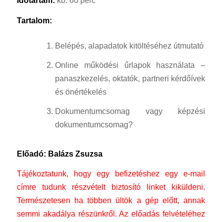
Időtartam:
kb. 60 perc
Tartalom:
Belépés, alapadatok kitöltéséhez útmutató
Online működési űrlapok használata –
panaszkezelés, oktatók, partneri kérdőívek
és önértékelés
Dokumentumcsomag vagy képzési
dokumentumcsomag?
Előadó: Balázs Zsuzsa
Tájékoztatunk, hogy egy befizetéshez egy e-mail
címre tudunk részvételt biztosító linket kiküldeni.
Természetesen ha többen ültök a gép előtt, annak
semmi akadálya részünkről.
Az előadás felvételéhez