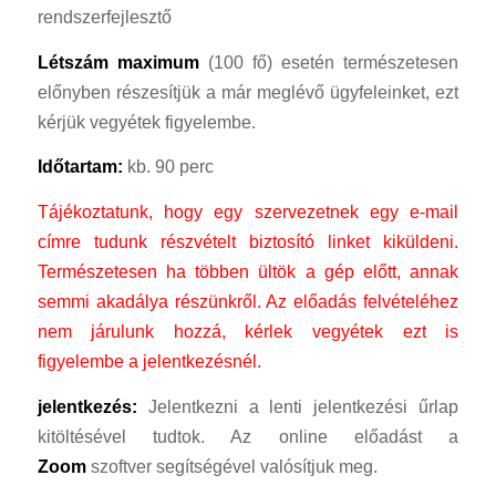
rendszerfejlesztő
Létszám
maximum
(100 fő) esetén természetesen
előnyben részesítjük a már meglévő ügyfeleinket, ezt
kérjük vegyétek figyelembe.
Időtartam:
kb. 90 perc
Tájékoztatunk, hogy egy szervezetnek egy e-mail
címre tudunk részvételt biztosító linket kiküldeni.
Természetesen ha többen ültök a gép előtt, annak
semmi akadálya részünkről.
Az előadás felvételéhez
nem járulunk hozzá, kérlek vegyétek ezt is
figyelembe a jelentkezésnél.
jelentkezés:
Jelentkezni a lenti jelentkezési űrlap
kitöltésével tudtok. Az online előadást a
Zoom
szoftver segítségével valósítjuk meg.