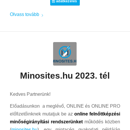
adatkezelés
Olvass tovább
Minosites.hu 2023. tél
Kedves Partnerünk!
Előadásunkon a meglévő, ONLINE és ONLINE PRO
előfizetőinknek mutatjuk be az
online felnőttképzési
minőségirányítási rendszerünket
működés közben
(
minosites.hu
), egy mintacég gyakorlati példáján