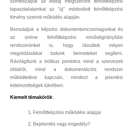
szintetizáljuk az eddig megszerzett felnőttképzési
tapasztalatainkat az “új” módosított felnőttképzési
törvény szerinti működés alapján.
Bemutatjuk a képzési dokumentumcsomagunkat és
az online felnőttképzési minőségirányítási
rendszerünket is, hogy lássátok milyen
megoldásokkal tudunk benneteket segíteni.
Rávilágítunk a kritikus pontokra mind a szervezeti
oldalról, mind a dokumentációs rendszer
működtetése kapcsán, mindezt a jelentési
kötelezettségek tükrében.
Kiemelt témakörök
:
Felnőttképzési működési alapjai
Bejelentés vagy engedély?