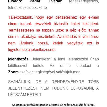
Előadó: Pádár Tivadar
rendszerfejlesztő,
felnőttképzési szakértő
Tájékoztatunk, hogy egy befizetéshez egy e-mail
címre tudunk részvételt biztosító linket kiküldeni.
Természetesen ha többen ültök a gép előtt, annak
semmi akadálya részünkről.
Az előadás felvételéhez
nem járulunk hozzá, kérlek vegyétek ezt is
figyelembe a jelentkezésnél.
jelentkezés:
Jelentkezni a lenti jelentkezési űrlap
kitöltésével tudtok. Az online előadást a
Zoom
szoftver segítségével valósítjuk meg.
SAJNÁLJUK, DE A RENDEZVÉNYRE TÖBB
JELENTKEZÉST NEM TUDUNK ELFOGADNI, A
LÉTSZÁM BETELT
Adataitokat kizárólag kapcsolattartási és számlázási célból kérjük,