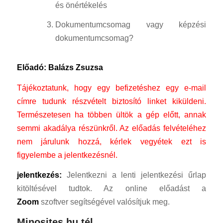
és önértékelés
Dokumentumcsomag vagy képzési
dokumentumcsomag?
Előadó: Balázs Zsuzsa
Tájékoztatunk, hogy egy befizetéshez egy e-mail
címre tudunk részvételt biztosító linket kiküldeni.
Természetesen ha többen ültök a gép előtt, annak
semmi akadálya részünkről.
Az előadás felvételéhez
nem járulunk hozzá, kérlek vegyétek ezt is
figyelembe a jelentkezésnél.
jelentkezés:
Jelentkezni a lenti jelentkezési űrlap
kitöltésével tudtok. Az online előadást a
Zoom
szoftver segítségével valósítjuk meg.
Minosites.hu tél