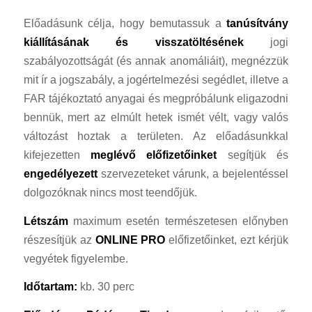
Előadásunk célja, hogy bemutassuk a
tanúsítvány
kiállításának és visszatöltésének
jogi
szabályozottságát (és annak anomáliáit), megnézzük
mit ír a jogszabály, a jogértelmezési segédlet, illetve a
FAR tájékoztató anyagai és megpróbálunk eligazodni
bennük, mert az elmúlt hetek ismét vélt, vagy valós
változást hoztak a területen. Az előadásunkkal
kifejezetten
meglévő előfizetőinket
segítjük és
engedélyezett
szervezeteket várunk, a bejelentéssel
dolgozóknak nincs most teendőjük.
Létszám
maximum esetén természetesen előnyben
részesítjük az
ONLINE PRO
előfizetőinket, ezt kérjük
vegyétek figyelembe.
Időtartam:
kb. 30 perc