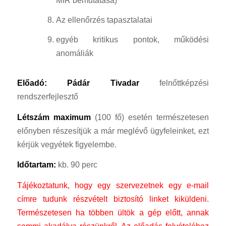
Az ellenőrzés tapasztalatai
egyéb kritikus pontok, működési
anomáliák
Előadó: Pádár Tivadar
felnőttképzési
rendszerfejlesztő
Létszám
maximum
(100 fő) esetén természetesen
előnyben részesítjük a már meglévő ügyfeleinket, ezt
kérjük vegyétek figyelembe.
Időtartam:
kb. 90 perc
Tájékoztatunk, hogy egy szervezetnek egy e-mail
címre tudunk részvételt biztosító linket kiküldeni.
Természetesen ha többen ültök a gép előtt, annak
semmi akadálya részünkről.
Az előadás felvételéhez