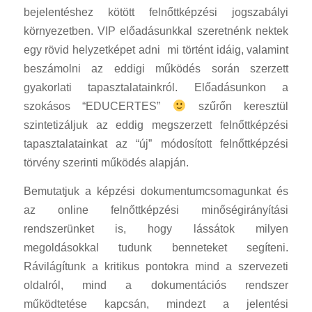
bejelentéshez kötött felnőttképzési jogszabályi
környezetben. VIP előadásunkkal szeretnénk nektek
egy rövid helyzetképet adni mi történt idáig, valamint
beszámolni az eddigi működés során szerzett
gyakorlati tapasztalatainkról. Előadásunkon a
szokásos “EDUCERTES”
szűrőn keresztül
szintetizáljuk az eddig megszerzett felnőttképzési
tapasztalatainkat az “új” módosított felnőttképzési
törvény szerinti működés alapján.
Bemutatjuk a képzési dokumentumcsomagunkat és
az online felnőttképzési minőségirányítási
rendszerünket is, hogy lássátok milyen
megoldásokkal tudunk benneteket segíteni.
Rávilágítunk a kritikus pontokra mind a szervezeti
oldalról, mind a dokumentációs rendszer
működtetése kapcsán, mindezt a jelentési