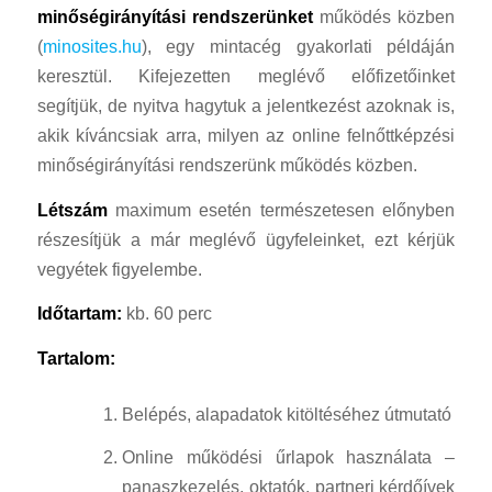
minőségirányítási rendszerünket
működés közben
(
minosites.hu
), egy mintacég gyakorlati példáján
keresztül. Kifejezetten meglévő előfizetőinket
segítjük, de nyitva hagytuk a jelentkezést azoknak is,
akik kíváncsiak arra, milyen az online felnőttképzési
minőségirányítási rendszerünk működés közben.
Létszám
maximum esetén természetesen előnyben
részesítjük a már meglévő ügyfeleinket, ezt kérjük
vegyétek figyelembe.
Időtartam:
kb. 60 perc
Tartalom:
Belépés, alapadatok kitöltéséhez útmutató
Online működési űrlapok használata –
panaszkezelés, oktatók, partneri kérdőívek