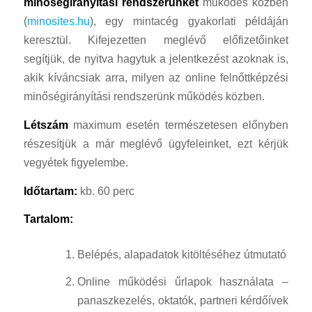
minőségirányítási rendszerünket
működés közben
(
minosites.hu
), egy mintacég gyakorlati példáján
keresztül. Kifejezetten meglévő előfizetőinket
segítjük, de nyitva hagytuk a jelentkezést azoknak is,
akik kíváncsiak arra, milyen az online felnőttképzési
minőségirányítási rendszerünk működés közben.
Létszám
maximum esetén természetesen előnyben
részesítjük a már meglévő ügyfeleinket, ezt kérjük
vegyétek figyelembe.
Időtartam:
kb. 60 perc
Tartalom:
Belépés, alapadatok kitöltéséhez útmutató
Online működési űrlapok használata –
panaszkezelés, oktatók, partneri kérdőívek