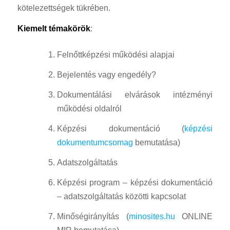
kötelezettségek tükrében.
Kiemelt témakörök
:
Felnőttképzési működési alapjai
Bejelentés vagy engedély?
Dokumentálási elvárások intézményi
működési oldalról
Képzési dokumentáció (
képzési
dokumentumcsomag
bemutatása)
Adatszolgáltatás
Képzési program – képzési dokumentáció
– adatszolgáltatás közötti kapcsolat
Minőségirányítás (
minosites.hu
ONLINE
MIR bemutatása)