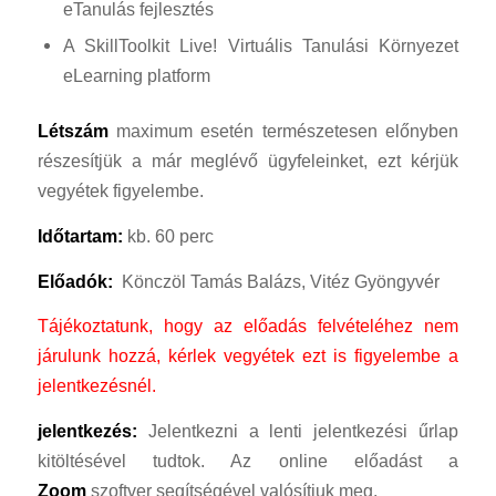
eTanulás fejlesztés
A SkillToolkit Live! Virtuális Tanulási Környezet
eLearning platform
Létszám
maximum esetén természetesen előnyben
részesítjük a már meglévő ügyfeleinket, ezt kérjük
vegyétek figyelembe.
Időtartam:
kb. 60 perc
Előadók:
Könczöl Tamás Balázs, Vitéz Gyöngyvér
Tájékoztatunk, hogy a
z előadás felvételéhez nem
járulunk hozzá, kérlek vegyétek ezt is figyelembe a
jelentkezésnél.
jelentkezés:
Jelentkezni a lenti jelentkezési űrlap
kitöltésével tudtok. Az online előadást a
Zoom
szoftver segítségével valósítjuk meg.