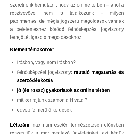
szeretnénk bemutatni, hogy az online térben – ahol a
résztvevővel nem is találkozunk – milyen
papírmentes, de mégis jogszerű megoldások vannak
a bejelentéshez kötődő felnőttképzési jogviszony
létrejöttét igazoló megoldásokhoz.
Kiemelt témakörök
:
írásban, vagy nem írásban?
felnőttképzési jogviszony:
ráutaló magatartás és
szerződéskötés
jó (és rossz) gyakorlatok az online térben
mit kér rajtunk számon a Hivatal?
egyéb felmerülő kérdések
Létszám
maximum esetén természetesen előnyben
részesítjük a már meglévő ügyfeleinket, ezt kérjük