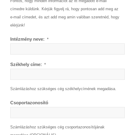
Fontos, hogy minden információt az itt megadott e-mail
címedre küldünk. Kérjük figyelj rá, hogy pontosan add meg az
e-mail címedet, és azt add meg amin valóban szeretnéd, hogy
elérjünk!
Intézmény neve:
*
Székhely címe:
*
Számlázáshoz szükséges cég székhelycímének megadása.
Csoportazonosító
Számlázáshoz szükséges cég csoportazonosítójának