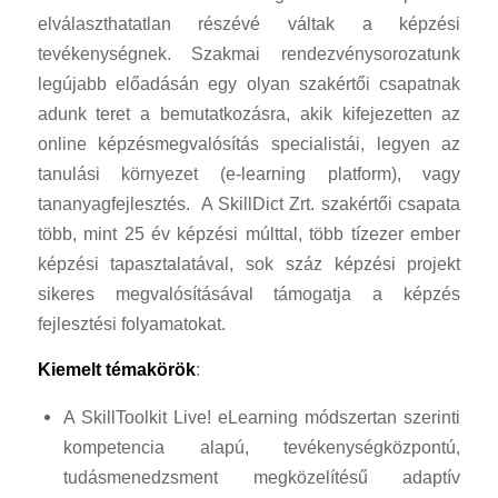
elválaszthatatlan részévé váltak a képzési
tevékenységnek. Szakmai rendezvénysorozatunk
legújabb előadásán egy olyan szakértői csapatnak
adunk teret a bemutatkozásra, akik kifejezetten az
online képzésmegvalósítás specialistái, legyen az
tanulási környezet (e-learning platform), vagy
tananyagfejlesztés. A SkillDict Zrt. szakértői csapata
több, mint 25 év képzési múlttal, több tízezer ember
képzési tapasztalatával, sok száz képzési projekt
sikeres megvalósításával támogatja a képzés
fejlesztési folyamatokat.
Kiemelt témakörök
:
A SkillToolkit Live! eLearning módszertan szerinti
kompetencia alapú, tevékenységközpontú,
tudásmenedzsment megközelítésű adaptív