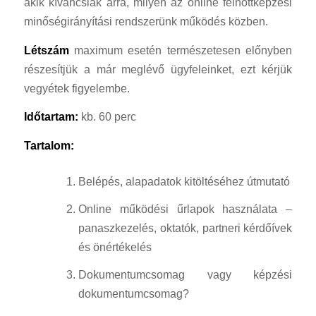
akik kíváncsiak arra, milyen az online felnőttképzési
minőségirányítási rendszerünk működés közben.
Létszám
maximum esetén természetesen előnyben
részesítjük a már meglévő ügyfeleinket, ezt kérjük
vegyétek figyelembe.
Időtartam:
kb. 60 perc
Tartalom:
Belépés, alapadatok kitöltéséhez útmutató
Online működési űrlapok használata –
panaszkezelés, oktatók, partneri kérdőívek
és önértékelés
Dokumentumcsomag vagy képzési
dokumentumcsomag?