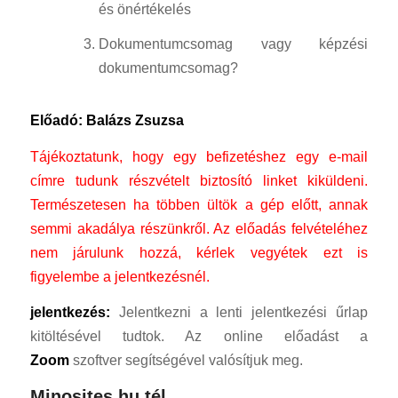
és önértékelés
Dokumentumcsomag vagy képzési
dokumentumcsomag?
Előadó: Balázs Zsuzsa
Tájékoztatunk, hogy egy befizetéshez egy e-mail
címre tudunk részvételt biztosító linket kiküldeni.
Természetesen ha többen ültök a gép előtt, annak
semmi akadálya részünkről.
Az előadás felvételéhez
nem járulunk hozzá, kérlek vegyétek ezt is
figyelembe a jelentkezésnél.
jelentkezés:
Jelentkezni a lenti jelentkezési űrlap
kitöltésével tudtok. Az online előadást a
Zoom
szoftver segítségével valósítjuk meg.
Minosites.hu tél