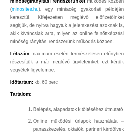
minőségirányítási rendszerünket
működés közben
(
minosites.hu
), egy mintacég gyakorlati példáján
keresztül. Kifejezetten meglévő előfizetőinket
segítjük, de nyitva hagytuk a jelentkezést azoknak is,
akik kíváncsiak arra, milyen az online felnőttképzési
minőségirányítási rendszerünk működés közben.
Létszám
maximum esetén természetesen előnyben
részesítjük a már meglévő ügyfeleinket, ezt kérjük
vegyétek figyelembe.
Időtartam:
kb. 60 perc
Tartalom:
Belépés, alapadatok kitöltéséhez útmutató
Online működési űrlapok használata –
panaszkezelés, oktatók, partneri kérdőívek