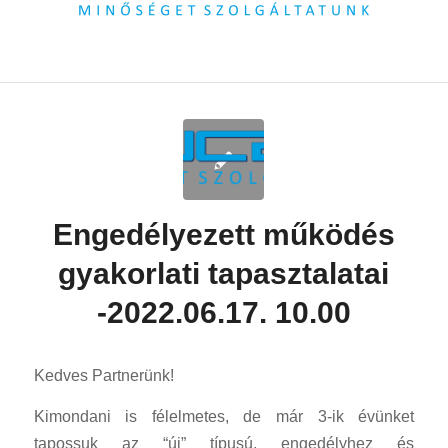
Engedélyezett működés
gyakorlati tapasztalatai
-2022.06.17. 10.00
Kedves Partnerünk!
Kimondani is félelmetes, de már 3-ik évünket
tapossuk az “új” típusú, engedélyhez és