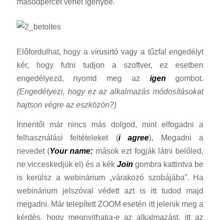
másodpercet vehet igénybe.
Előfordulhat, hogy a vírusirtó vagy a tűzfal engedélyt
kér, hogy futni tudjon a szoftver, ez esetben
engedélyezd, nyomd meg az
igen
gombot.
(Engedélyezi, hogy ez az alkalmazás módosításokat
hajtson végre az eszközön?)
Innentől már nincs más dolgod, mint elfogadni a
felhasználási feltételeket (
i agree
), Megadni a
nevedet (
Your name:
mások ezt fogják látni belőled,
ne vicceskedjük el) és a kék
Join
gombra kattintva be
is kerülsz a webinárium „várakozó szobájába”. Ha
webinárium jelszóval védett azt is itt tudod majd
megadni. Már telepített ZOOM esetén itt jelenik meg a
kérdés, hogy megnyithatja-e az alkalmazást, itt az