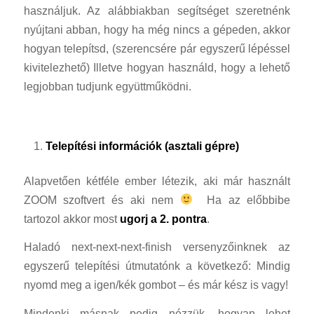
használjuk. Az alábbiakban segítséget szeretnénk
nyújtani abban, hogy ha még nincs a gépeden, akkor
hogyan telepítsd, (szerencsére pár egyszerű lépéssel
kivitelezhető) Illetve hogyan használd, hogy a lehető
legjobban tudjunk együttműködni.
Telepítési információk (asztali gépre)
Alapvetően kétféle ember létezik, aki már használt
ZOOM szoftvert és aki nem
Ha az előbbibe
tartozol akkor most
ugorj a 2. pontra
.
Haladó next-next-next-finish versenyzőinknek az
egyszerű telepítési útmutatónk a következő: Mindig
nyomd meg a igen/kék gombot – és már kész is vagy!
Mindenki másnak pedig nézzük, hogyan lehet