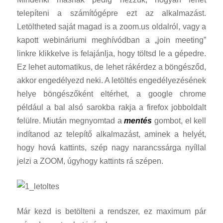
telepíteni a számítógépre ezt az alkalmazást.
Letöltheted saját magad is a zoom.us oldalról, vagy a
kapott webináriumi meghívódban a „join meeting”
linkre klikkelve is felajánlja, hogy töltsd le a gépedre.
Ez lehet automatikus, de lehet rákérdez a böngésződ,
akkor engedélyezd neki. A letöltés engedélyezésének
helye böngészőként eltérhet, a google chrome
például a bal alsó sarokba rakja a firefox jobboldalt
felülre. Miután megnyomtad a
mentés
gombot, el kell
indítanod az telepítő alkalmazást, aminek a helyét,
hogy hová kattints, szép nagy narancssárga nyíllal
jelzi a ZOOM, úgyhogy kattints rá szépen.
Már kezd is betölteni a rendszer, ez maximum pár