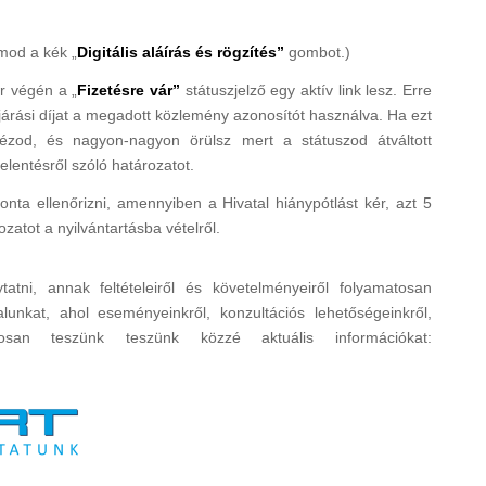
mod a kék „
Digitális aláírás és rögzítés”
gombot.)
r végén a „
Fizetésre vár”
státuszjelző egy aktív link lesz. Erre
járási díjat a megadott közlemény azonosítót használva. Ha ezt
kézod, és nagyon-nagyon örülsz mert a státuszod átváltott
lentésről szóló határozatot.
nta ellenőrizni, amennyiben a Hivatal hiánypótlást kér, azt 5
ozatot a nyilvántartásba vételről.
tni, annak feltételeiről és követelményeiről folyamatosan
alunkat, ahol eseményeinkről, konzultációs lehetőségeinkről,
tosan teszünk teszünk közzé aktuális információkat: