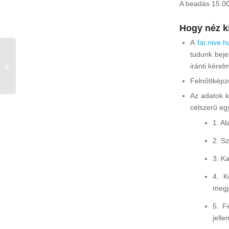
A beadás 15.00
Hogy néz ki
A
far.nive.h
tudunk beje
KONTAKTMENTES
iránti kére
KÜLSŐ ÉRTÉKELÉS
Felnőttképz
Az adatok ki
célszerű egy
1. A
2. S
3. Ka
4. K
megj
5. F
jelle