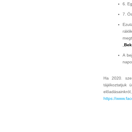
6. E
7. Ö
Ezut
rákl
megt
„
Bek
A be
napon
Ha 2020. szep
tájékoztatjuk 
előadásainkr
https://www.fa