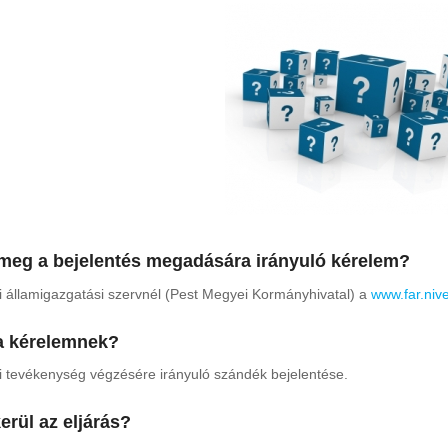
 meg a bejelentés megadására irányuló kérelem?
si államigazgatási szervnél (Pest Megyei Kormányhivatal) a
www.far.niv
 a kérelemnek?
si tevékenység végzésére irányuló szándék bejelentése.
rül az eljárás?