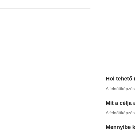
Hol tehető
A felnőttképzé
Mit a célja
A felnőttképzé
Mennyibe ke