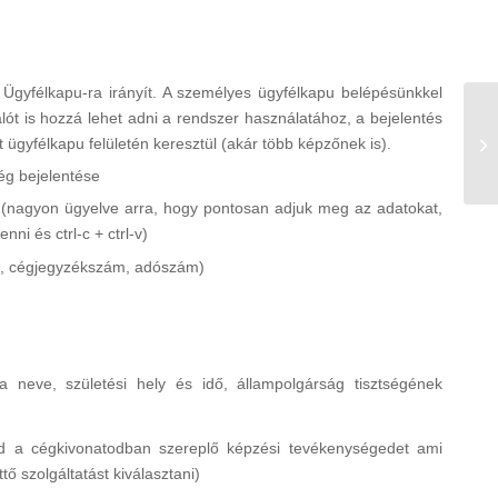
 Ügyfélkapu-ra irányít. A személyes ügyfélkapu belépésünkkel
ót is hozzá lehet adni a rendszer használatához, a bejelentés
ügyfélkapu felületén keresztül (akár több képzőnek is).
ég bejelentése
nagyon ügyelve arra, hogy pontosan adjuk meg az adatokat,
ni és ctrl-c + ctrl-v)
se, cégjegyzékszám, adószám)
ja neve, születési hely és idő, állampolgárság tisztségének
anod a cégkivonatodban szereplő képzési tevékenységedet ami
tő szolgáltatást kiválasztani)