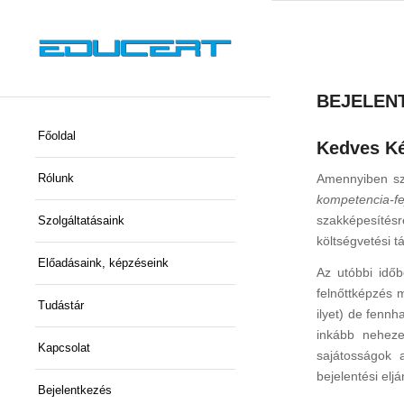
BEJELENT
Főoldal
Kedves Ké
Amennyiben sz
Rólunk
kompetencia-fe
szakképesítés
Szolgáltatásaink
költségvetési 
Előadásaink, képzéseink
Az utóbbi időb
felnőttképzés 
Tudástár
ilyet) de fennh
inkább neheze
Kapcsolat
sajátosságok 
bejelentési eljá
Bejelentkezés