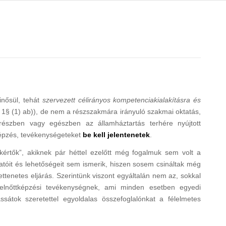
nősül, tehát
szervezett célirányos kompetenciakialakításra és
 1§ (1) ab)), de nem a részszakmára irányuló szakmai oktatás,
részben vagy egészben az államháztartás terhére nyújtott
képzés, tevékenységeteket
be kell jelentenetek
.
akértők”, akiknek pár héttel ezelőtt még fogalmuk sem volt a
tóit és lehetőségeit sem ismerik, hiszen sosem csináltak még
ettenetes eljárás. Szerintünk viszont egyáltalán nem az, sokkal
felnőttképzési tevékenységnek, ami minden esetben egyedi
sátok szeretettel egyoldalas összefoglalónkat a félelmetes