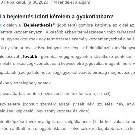
0 Ft-ba kerül. (a 30/2020 ITM rendelet alapján)
 a bejelentés iránti kérelem a gyakorlatban?
u
oldalon a “
Bejelentkezés”
(jobb fent) gombra kattintva az oldal az
lentést kezdeményezni. A későbbiekben természetesen több felhasznál
lmet ugyanakkor csak egy természetes személy kezdeményezheti a saját 
ők nyilvántartása -> Beadványok kezelése -> Felnőttképzési tevékenys
töltésével „
Tovább”
gombbal végig megyünk a következő pontokon: (
 elektronikus cégkivonatot és a képviseletre jogosultat magunk mellé ven
lapadatok (szolgáltató neve, cégjegyzéket vezető bíróság megnevezé
zékhely és telephely adatok
pcsolattartási adatok (levelezési cím, telefonszám, e-mail)
épviseletre jogosult személy adatai (viselt név, születési név, any
elölése, képviselői jogviszony kezdete és vége)
elnőttképzési tevékenységek és szolgáltatások (itt ki kell választ
mzően a 8559 m.n.s. egyéb oktatás, illetve célszerű legalább az első ket