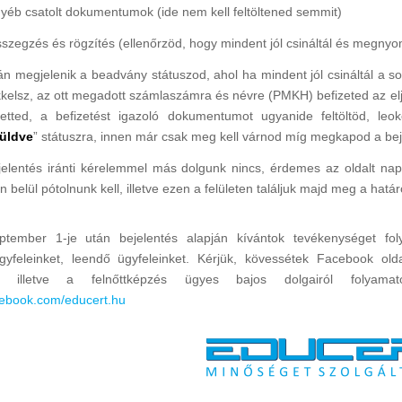
gyéb csatolt dokumentumok (ide nem kell feltöltened semmit)
sszegzés és rögzítés (ellenőrzöd, hogy mindent jól csináltál és megnyo
án megjelenik a beadvány státuszod, ahol ha mindent jól csináltál a so
ikkelsz, az ott megadott számlaszámra és névre (PMKH) befizeted az el
etted, a befizetést igazoló dokumentumot ugyanide feltöltöd, leo
üldve
” státuszra, innen már csak meg kell várnod míg megkapod a beje
jelentés iránti kérelemmel más dolgunk nincs, érdemes az oldalt napo
 belül pótolnunk kell, illetve ezen a felületen találjuk majd meg a határ
tember 1-je után bejelentés alapján kívántok tevékenységet folyta
ügyfeleinket, leendő ügyfeleinket. Kérjük, kövessétek Facebook old
ól, illetve a felnőttképzés ügyes bajos dolgairól folyama
cebook.com/educert.hu