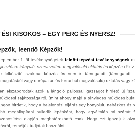
ÉSI KISOKOS – EGY PERC ÉS NYERSZ!
pzők, leendő Képzők!
eptember 1-től tevékenységetek
felnőttképzési tevékenységnek
mi
jlesztésre irányuló, szervezetten megvalósuló oktatás és képzés
(Fktv.
re felkészítő szakmai képzés és nem is támogatott (támogatott: 
támogatásból vagy európai uniós forrásból megvalósuló) oktatás vagy 
en elszaporodtak azok a lángoló pallossal igazságot hirdető új “sz
működési sajátosságairól, (mint ahogy majd a tényleges működés bukta
angon hirdetik, hogy a bejelentési eljárás egy bonyolult, nehézkes és r
bb megállapítani nulladik lépésként, hogy egyáltalán mi számít 
azonosítása alapján meghatározható csak. Hogy ezt igazoljuk olvas
rásról, reméljük tudjátok használni.