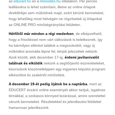
az
educert.hu
és a
minosites.hu
oldalakon. Pár perces
leállásokra is lehet számítani, illetve az online űrlapok
direktlinkjei sem működnek majd, ezért kérünk benneteket,
hogy lehetőleg most hétvégén ne rögzítsetek új űrlapokat
az ONLINE PRO minőségirányítási felületen.
Hétfőtől már minden a régi mederben
, de elképzelhető,
hogy a frissítéssel nem várt változások is keletkeznek, így
ha bármilyen eltérést találtok a megszokottól, vagy új
működési anomália lépne fel, kérjük jelezzétek nekünk.
Azok között, akik december 17-ig,
érdemi javítanivalót
találnak és elküldik
nekünk a segítő/javító észrevételeket,
kisorsolunk köszönetképpen egy ingyenes képzési program
elkészítést és szakértői minősítést.
A december 19-ét pedig írjátok be a naptárba
, mert az
EDUCERT évzáró online eseményét akkor tartjuk, izgalmas
témákkal, a szokásos könnyed lezárással, amire szeretettel
várunk benneteket. Részletekkel és jelentkezési felülettel
hamarosan jelentkezünk.