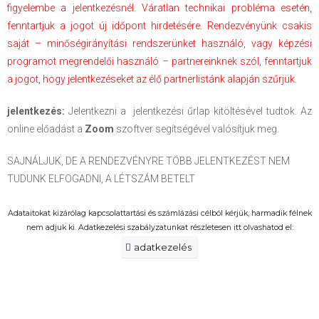
figyelembe a jelentkezésnél. Váratlan technikai probléma esetén,
fenntartjuk a jogot új időpont hirdetésére. Rendezvényünk csakis
saját – minőségirányítási rendszerünket használó, vagy képzési
programot megrendelői használó – partnereinknek szól, fenntartjuk
a jogot, hogy jelentkezéseket az élő partnerlistánk alapján szűrjük.
jelentkezés:
Jelentkezni a jelentkezési űrlap kitöltésével tudtok. Az
online előadást a
Zoom
szoftver segítségével valósítjuk meg.
SAJNÁLJUK, DE A RENDEZVÉNYRE TÖBB JELENTKEZÉST NEM
TUDUNK ELFOGADNI, A LÉTSZÁM BETELT
Adataitokat kizárólag kapcsolattartási és számlázási célból kérjük, harmadik félnek
nem adjuk ki. Adatkezelési szabályzatunkat részletesen itt olvashatod el:
adatkezelés