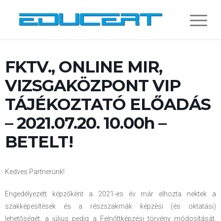
FKTV., ONLINE MIR,
VIZSGAKÖZPONT VIP
TÁJÉKOZTATÓ ELŐADÁS
– 2021.07.20. 10.00h –
BETELT!
Kedves Partnerünk!
Engedélyezett képzőként a 2021-es év már elhozta nektek a
szakképesítések és a részszakmák képzési (és oktatási)
lehetőségét, a július pedig a Felnőttképzési törvény módosítását,