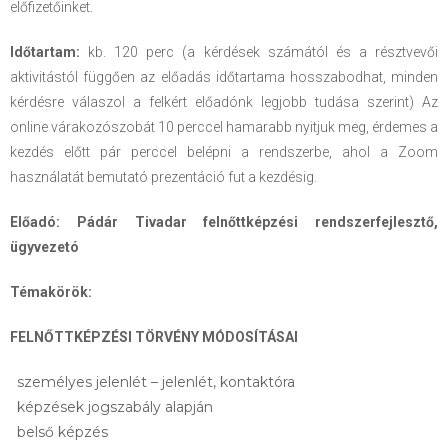
előfizetőinket.
Időtartam:
kb. 120 perc (a kérdések számától és a résztvevői
aktivitástól függően az előadás időtartama hosszabodhat, minden
kérdésre válaszol a felkért előadónk legjobb tudása szerint) Az
online várakozószobát 10 perccel hamarabb nyitjuk meg, érdemes a
kezdés előtt pár perccel belépni a rendszerbe, ahol a Zoom
használatát bemutató prezentáció fut a kezdésig.
Előadó: Pádár Tivadar felnőttképzési rendszerfejlesztő,
ügyvezetó
Témakörök:
FELNŐTTKÉPZÉSI TÖRVÉNY MÓDOSÍTÁSAI
személyes jelenlét – jelenlét, kontaktóra
képzések jogszabály alapján
belső képzés