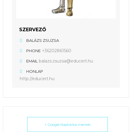
SZERVEZŐ
BALÁZS ZSUZSA
+36202861560
PHONE
balazs.zsuzsa@educert.hu
EMAIL
HONLAP
http://educert.hu
+ Google Naptárba mentés