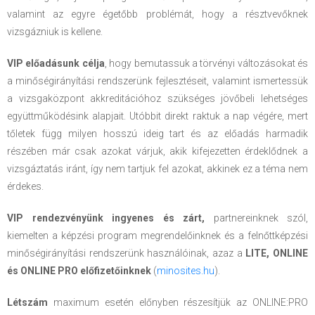
valamint az egyre égetőbb problémát, hogy a résztvevőknek
vizsgázniuk is kellene.
VIP előadásunk célja
, hogy bemutassuk a törvényi változásokat és
a minőségirányítási rendszerünk fejlesztéseit, valamint ismertessük
a vizsgaközpont akkreditációhoz szükséges jövőbeli lehetséges
együttműködésink alapjait. Utóbbit direkt raktuk a nap végére, mert
tőletek függ milyen hosszú ideig tart és az előadás harmadik
részében már csak azokat várjuk, akik kifejezetten érdeklődnek a
vizsgáztatás iránt, így nem tartjuk fel azokat, akkinek ez a téma nem
érdekes.
VIP rendezvényünk ingyenes és zárt,
partnereinknek szól,
kiemelten a képzési program megrendelőinknek és a felnőttképzési
minőségirányítási rendszerünk használóinak, azaz a
LITE,
ONLINE
és ONLINE PRO előfizetőinknek
(
minosites.hu
).
Létszám
maximum esetén előnyben részesítjük az ONLINE:PRO