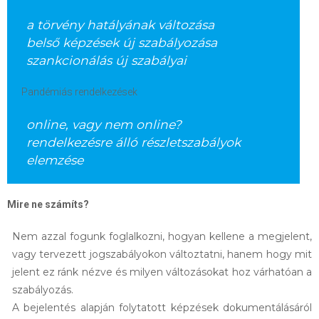
a törvény hatályának változása
belső képzések új szabályozása
szankcionálás új szabályai
Pandémiás rendelkezések
online, vagy nem online?
rendelkezésre álló részletszabályok
elemzése
Mire ne számíts?
Nem azzal fogunk foglalkozni, hogyan kellene a megjelent,
vagy tervezett jogszabályokon változtatni, hanem hogy mit
jelent ez ránk nézve és milyen változásokat hoz várhatóan a
szabályozás.
A bejelentés alapján folytatott képzések dokumentálásáról