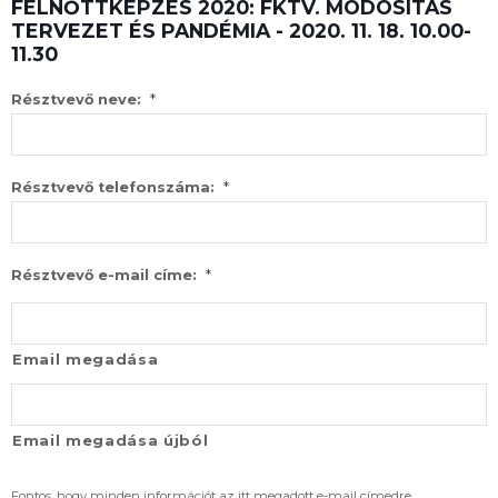
FELNŐTTKÉPZÉS 2020: FKTV. MÓDOSÍTÁS
TERVEZET ÉS PANDÉMIA - 2020. 11. 18. 10.00-
11.30
*
Résztvevő neve:
*
Résztvevő telefonszáma:
*
Résztvevő e-mail címe:
Email megadása
Email megadása újból
Fontos, hogy minden információt az itt megadott e-mail címedre