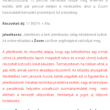
várakozószobát 15 perccel hamarabb nyitjuk meg, érdemes a
kezdés előtt pár perccel belépni a rendszerbe, ahol a Zoom
használatát bemutató prezentáció fut a kezdésig.
Részvételi díj:
11.900 Ft. + Áfa
jelentkezés:
Jelentkezni a lenti jelentkezési űelap kitöltésével tudtok.
Az online előadást a
Zoom
szoftver segítségével valósítjuk meg.
A jelentkezés és részvétel alapja, hogy egy befizetéshez egy e-mail
címre (a jelentkezési lapon megadott névre és e-mail címre) tudunk
részvételt biztosító linket kiküldeni. Természetesen ha többen ültök a
gép előtt, annak semmi akadálya részünkről. Az előadás anyagának
felvételéhez nem járulunk hozzá, kérlek vegyétek ezt is figyelembe a
jelentkezésnél. Váratlan technikai probléma esetén, vagy amennyiben
a pandémiás helyzetre vonatkozó kormányrendelet még nem
elérhető a tervezett időpontban, fenntartjuk a jogot új időpont
hirdetésére.