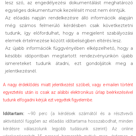
lesz szó, az engedélyezési dokumentálást meghatározó
egységes dokumentumok kezelését most nem érintjük.
Az előadás napján rendelkezésre álló információk alapján
még számos felmerülő kérdésben csak következtetni
tudunk, így előfordulhat, hogy a megjelent szabályozási
elemek értelmezése között időbeliségben eltérés lesz.
Az újabb információk függvényében elképzelhető, hogy a
későbbi időpontban megtartott rendezvényünkön újabb
ismereteket tudunk átadni, ezt gondoljátok meg a
jelentkezésnél.
A nagy érdeklődés miatt jelentkezést szóbeli, vagy e-mailen történt
egyeztetés után is csak az alábbi elektronikus űrlap beérkezésével
tudunk elfogadni kérjük ezt vegyétek figyelembe.
Időtartam:
~90 perc (a kérdések számától és a résztvevői
aktivitástól függően az előadás időtartama hosszabodhat, minden
kérdésre válaszolunk legjobb tudásunk szerint) Az online