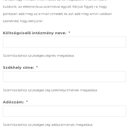
küldünk, az elektronikus számlával együtt. Kérjük figyelj rá, hogy
pontosan add meg az e-mail címedet, és azt add meg amin valóban
szeretnéd, hogy elérjünk!
*
Költségviselő intézmény neve:
Számlázáshoz szükséges cégnév megadása.
*
Székhely címe:
Számlázáshoz szükséges cég székhelycímének megadása.
*
Adószám:
Számlázáshoz szükséges cég adószámának megadása.