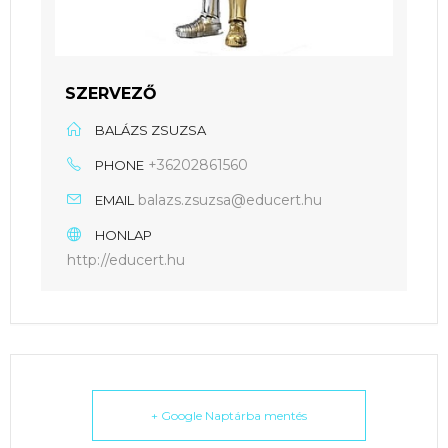
SZERVEZŐ
BALÁZS ZSUZSA
+36202861560
PHONE
balazs.zsuzsa@educert.hu
EMAIL
HONLAP
http://educert.hu
+ Google Naptárba mentés