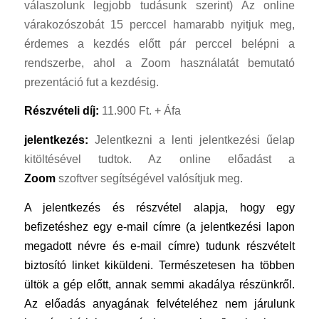
válaszolunk legjobb tudásunk szerint) Az online
várakozószobát 15 perccel hamarabb nyitjuk meg,
érdemes a kezdés előtt pár perccel belépni a
rendszerbe, ahol a Zoom használatát bemutató
prezentáció fut a kezdésig.
Részvételi díj:
11.900 Ft. + Áfa
jelentkezés:
Jelentkezni a lenti jelentkezési űelap
kitöltésével tudtok. Az online előadást a
Zoom
szoftver segítségével valósítjuk meg.
A jelentkezés és részvétel alapja, hogy egy
befizetéshez egy e-mail címre (a jelentkezési lapon
megadott névre és e-mail címre) tudunk részvételt
biztosító linket kiküldeni. Természetesen ha többen
ültök a gép előtt, annak semmi akadálya részünkről.
Az előadás anyagának felvételéhez nem járulunk