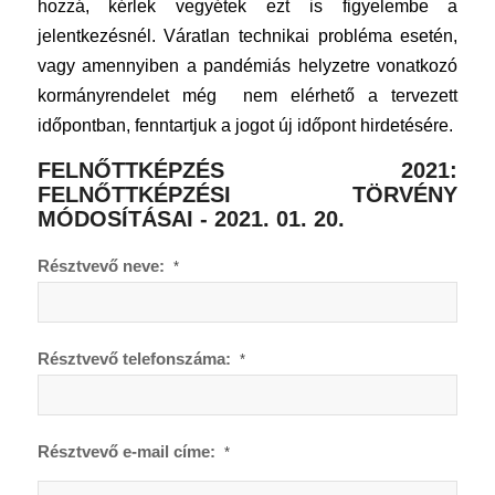
hozzá, kérlek vegyétek ezt is figyelembe a
jelentkezésnél. Váratlan technikai probléma esetén,
vagy amennyiben a pandémiás helyzetre vonatkozó
kormányrendelet még nem elérhető a tervezett
időpontban, fenntartjuk a jogot új időpont hirdetésére.
FELNŐTTKÉPZÉS 2021:
FELNŐTTKÉPZÉSI TÖRVÉNY
MÓDOSÍTÁSAI - 2021. 01. 20.
Résztvevő neve:
*
Résztvevő telefonszáma:
*
Résztvevő e-mail címe:
*