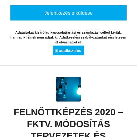
Adataitokat kizárólag kapcsolattartási és számlázási célból kérjük,
harmadik félnek nem adjuk ki. Adatkezelési szabályzatunkat részletesen
itt olvashatod el:
adatkezelés
FELNŐTTKÉPZÉS 2020 –
FKTV. MÓDOSÍTÁS
TERVEZETEK ÉS