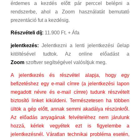
érdemes a kezdés előtt pár perccel belépni a
rendszerbe, ahol a Zoom használatát bemutató
prezentáció fut a kezdésig.
Részvételi díj:
11.900 Ft. + Áfa
jelentkezés:
Jelentkezni a lenti jelentkezési űelap
kitöltésével tudtok. Az online előadást a
Zoom
szoftver segítségével valósítjuk meg.
A jelentkezés és részvétel alapja, hogy egy
befizetéshez egy e-mail címre (a jelentkezési lapon
megadott névre és e-mail címre) tudunk részvételt
biztosító linket kiküldeni. Természetesen ha többen
ültök a gép előtt, annak semmi akadálya részünkről.
Az előadás anyagának felvételéhez nem járulunk
hozzá, kérlek vegyétek ezt is figyelembe a
jelentkezésnél. Váratlan technikai probléma esetén,