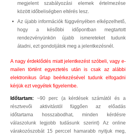
megjelent szabályozási elemek értelmezése
között időbeliségben eltérés lesz.
Az újabb információk függvényében elképzelhető,
hogy a későbbi időpontban megtartott
rendezvényünkön újabb ismereteket tudunk
átadni, ezt gondoljátok meg a jelentkezésnél.
A nagy érdeklődés miatt jelentkezést szóbeli, vagy e-
mailen történt egyeztetés után is csak az alábbi
elektronikus űrlap beérkezésével tudunk elfogadni
kérjük ezt vegyétek figyelembe.
Időtartam:
~90 perc (a kérdések számától és a
résztvevői aktivitástól függően az előadás
időtartama hosszabodhat, minden kérdésre
válaszolunk legjobb tudásunk szerint) Az online
várakozószobát 15 perccel hamarabb nyitjuk meg,