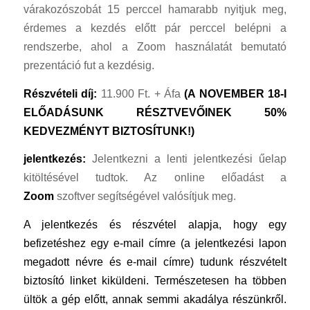
várakozószobát 15 perccel hamarabb nyitjuk meg,
érdemes a kezdés előtt pár perccel belépni a
rendszerbe, ahol a Zoom használatát bemutató
prezentáció fut a kezdésig.
Részvételi díj:
11.900 Ft. + Áfa
(A NOVEMBER 18-I
ELŐADÁSUNK RÉSZTVEVŐINEK 50%
KEDVEZMÉNYT BIZTOSÍTUNK!)
jelentkezés:
Jelentkezni a lenti jelentkezési űelap
kitöltésével tudtok. Az online előadást a
Zoom
szoftver segítségével valósítjuk meg.
A jelentkezés és részvétel alapja, hogy egy
befizetéshez egy e-mail címre (a jelentkezési lapon
megadott névre és e-mail címre) tudunk részvételt
biztosító linket kiküldeni. Természetesen ha többen
ültök a gép előtt, annak semmi akadálya részünkről.