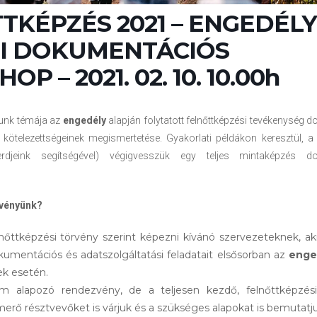
TKÉPZÉS 2021 – ENGEDÉLY
I DOKUMENTÁCIÓS
P – 2021. 02. 10. 10.00h
unk témája az
engedély
alapján folytatott felnőttképzési tevékenység
 kötelezettségeinek megismertetése. Gyakorlati példákon keresztül, a
rdjeink segítségével) végigvesszük egy teljes mintaképzés d
zvényünk?
nőttképzési törvény szerint képezni kívánó szervezeteknek, ak
umentációs és adatszolgáltatási feladatait elsősorban az
enge
ek esetén.
 alapozó rendezvény, de a teljesen kezdő, felnőttképzési 
erő résztvevőket is várjuk és a szükséges alapokat is bemutatju