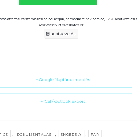
pcsolattartási és számlázási célból kérjük, harmadik félnek nem adjuk ki. Adatkezelési
részletesen itt olvashatod el:
adatkezelés
+ Google Naptárba mentés
+ iCal / Outlook export
,
,
,
,
TICE
DOKUMENTÁLÁS
ENGEDÉLY
FAR