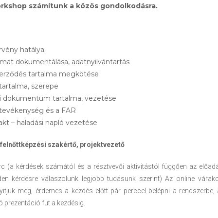
rkshop számítunk a közös gondolkodásra.
rvény hatálya
amat dokumentálása, adatnyilvántartás
zerződés tartalma megkötése
tartalma, szerepe
i dokumentum tartalma, vezetése
i tevékenység és a FAR
akt – haladási napló vezetése
felnőttképzési szakértő, projektvezető
 (a kérdések számától és a résztvevői aktivitástól függően az előad
en kérdésre válaszolunk legjobb tudásunk szerint) Az online vára
itjuk meg, érdemes a kezdés előtt pár perccel belépni a rendszerbe
 prezentáció fut a kezdésig.