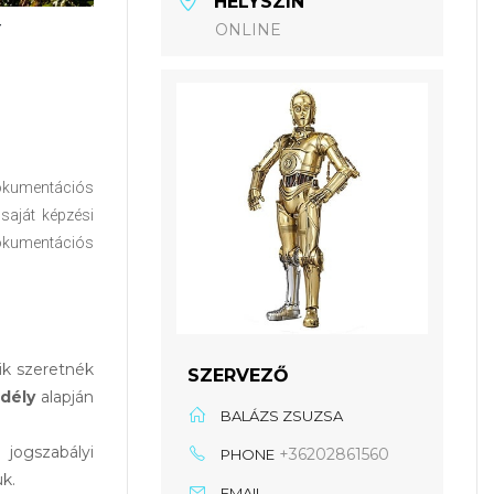
HELYSZÍN
ONLINE
 dokumentációs
 saját képzési
okumentációs
ik szeretnék
SZERVEZŐ
dély
alapján
BALÁZS ZSUZSA
jogszabályi
+36202861560
PHONE
k.
EMAIL