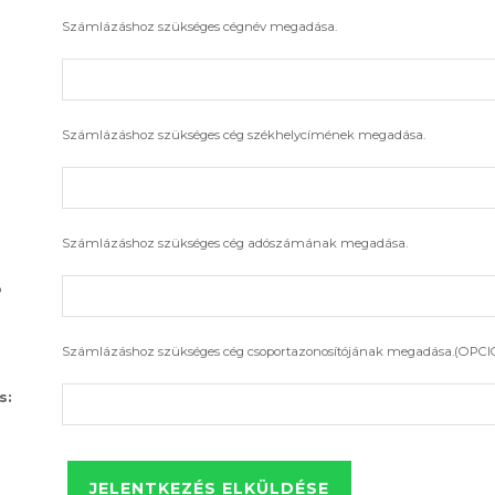
Számlázáshoz szükséges cégnév megadása.
Számlázáshoz szükséges cég székhelycímének megadása.
Számlázáshoz szükséges cég adószámának megadása.
ó
Számlázáshoz szükséges cég csoportazonosítójának megadása.(OPCI
s: