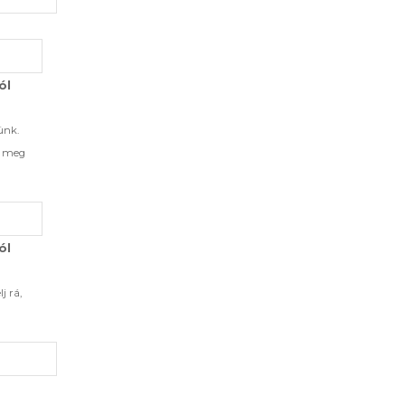
ól
ünk.
d meg
ól
j rá,