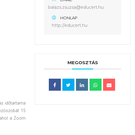
balazs.zsuzsa@educert.hu
HONLAP
http://educert.hu
MEGOSZTÁS
ás időtartama
kozószobát 15
, ahol a Zoom