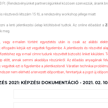
 Ft. (Rendezvényünket partnercégünkkel közösen szervezzük, áraink bru
s résztvevői létszám 15 fő, a rendezvény workshop jellege miatt
ezni a lenti jelentkezési űelap kitöltésével tudtok. Az online előadást a
Z
uk meg.
i, vagy e-mailen történt egyeztetés után is csak az alábbi elekt
elfogadni kérjük ezt vegyétek figyelembe. A jelentkezés és részvétel al
befizetéshez egy e-mail címre tudunk részvételt biztosító linket kiküldeni
ép előtt, annak semmi akadálya részünkről. Az előadás anyagának fel
k vegyétek ezt is figyelembe a jelentkezésnél. Váratlan technikai problém
szer nem elérhető a tervezett időpontban, fenntartjuk a jogot új időpont
S 2021: KÉPZÉSI DOKUMENTÁCIÓ - 2021. 02. 10.