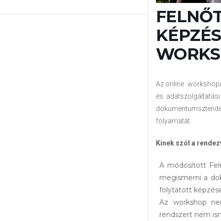
FELNŐT
KÉPZÉS
WORKSHO
Az online workshop
és adatszolgáltatási
dokumentumsztende
folyamatát.
Kinek szól a rende
A módosított Fel
megismerni a dok
folytatott képzés
Az workshop nem
rendszert nem ism