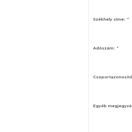
*
Székhely címe:
*
Adószám:
Csoportazonosít
Egyéb megjegyzé