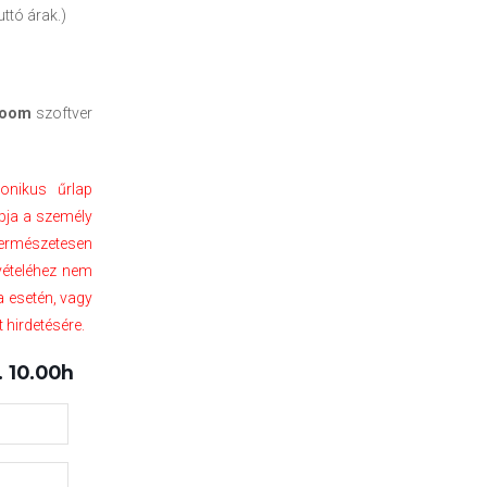
ttó árak.)
oom
szoftver
ronikus űrlap
apja a személy
. Természetesen
vételéhez nem
a esetén, vagy
 hirdetésére.
 10.00h