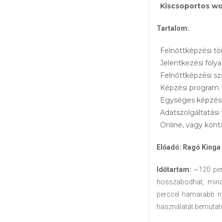
Kiscsoportos wo
Tartalom:
Felnőttképzési tö
Jelentkezési foly
Felnőttképzési s
Képzési program 
Egységes képzés
Adatszolgáltatás
Online, vagy kont
Előadó: Ragó Kinga 
Időtartam:
~120 perc
hosszabodhat, mind
perccel hamarabb ny
használatát bemutató