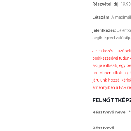
Részvételi díj:
19.900
Létszám:
A maximáli
jelentkezés:
Jelentk
segítségével valósítj
Jelentkezést szóbel
beérkezésével tudunk 
aki jelentkezik, egy 
ha többen ültök a g
járulunk hozzá, kérle
amennyiben a FAR rend
FELNŐTTKÉPZÉ
*
Résztvevő neve:
Résztvevő