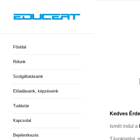
Főoldal
Rólunk
Szolgáltatásaink
Előadásaink, képzéseink
Tudástár
Kedves Érde
Kapcsolat
Ismét indul a
Bejelentkezés
Távoktatási e