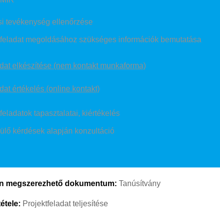
i tevékenység ellenőrzése
tfeladat megoldásához szükséges információk bemutatása
adat elkészítése (nem kontakt munkaforma)
dat értékelés (online kontakt)
feladatok tapasztalatai, kiértékelés
ülő kérdések alapján konzultáció
n megszerezhető dokumentum:
Tanúsítvány
tétele:
Projektfeladat teljesítése