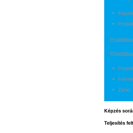
Képzés
Projek
Projektfel
Projektfela
Projekt
Felmer
Zárás
Képzés sorá
Teljesítés fel