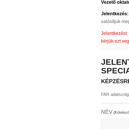
Vezető oktat
Jelentkezés
valósítjuk me
Jelentkezést 
kérjük ezt ve
JELEN
SPECIA
KÉPZÉSR
FAR adatszolgá
NÉV
(Kötelező