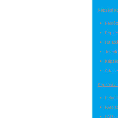
Képzési ad
Felnőt
Képzés
Haladá
Jelenlé
Képzés 
Adatke
Képzési adm
Felnőt
FAR ad
FAR ad