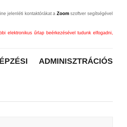
line jelenléti kontaktórákat a
Zoom
szoftver segítségével
ábbi elektronikus űrlap beérkezésével tudunk elfogadni,
PZÉSI ADMINISZTRÁCIÓS