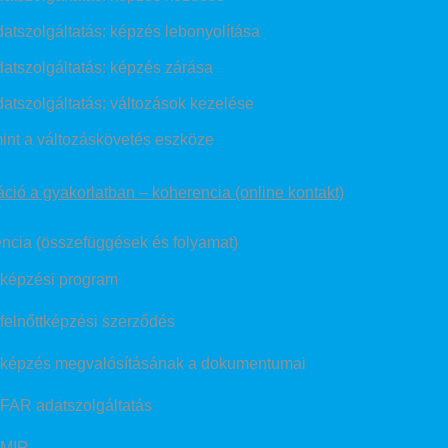
atszolgáltatás: képzés lebonyolítása
atszolgáltatás: képzés zárása
atszolgáltatás: változások kezelése
int a változáskövetés eszköze
ió a gyakorlatban – koherencia (online kontakt)
ncia (összefüggések és folyamat)
képzési program
felnőttképzési szerződés
képzés megvalósításának a dokumentumai
FAR adatszolgáltatás
MIR