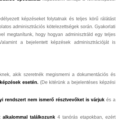
délyezett képzéseket folytatnak és teljes körű rálátást
latos adminisztrációs kötelezettségek során. Gyakorlati
el megtanítunk, hogy hogyan adminisztráld egy teljes
alamint a bejelentett képzések adminisztrációját is
teknek, akik szeretnék megismerni a dokumentációs és
t képzések esetén.
(De kitérünk a bejelentéses képzési
lyi rendszert nem ismerő résztvevőket is várjuk
és a
t alkalommal találkozunk
4 tanórás etapokban, ezért