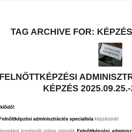
TAG ARCHIVE FOR:
KÉPZÉS
FELNŐTTKÉPZÉSI ADMINISZTR
KÉPZÉS 2025.09.25.-
klődő!
Felnőttképzési adminisztrációs specialista
képzésünk!
lemekkel kombinált online jelenléti
Felnőttképzési adminisz