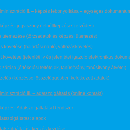
minisztráció II. – képzés lebonyolítása – egységes dokumentum
tképzési jogviszony (felnőttképzési szerződés)
 ütemezése (törzsadatok és képzési ütemezés)
s követése (haladási napló, változáskövetés)
t követése (jelenléti ív és jelenlétet igazoló elektronikus doku
zárása (értékelési feltételek, tanúsítvány, tanúsítvány átvétel)
zelés (képzéssel összefüggésben keletkezett adatok)
inisztráció III. – adatszolgáltatás (online kontakt)
tképzési Adatszolgáltatási Rendszer
atszolgáltatás: alapok
atszolgáltatás: képzés kezdése