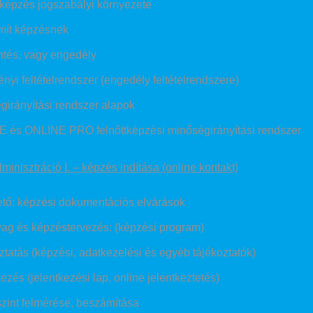
tképzés jogszabályi környezete
mít képzésnek
ntés, vagy engedély
nyi feltételrendszer (engedély feltételrendszere)
girányítási rendszer alapok
 és ONLINE PRO felnőttképzési minőségirányítási rendszer
inisztráció I. – képzés indítása (online kontakt)
tő: képzési dokumentációs elvárások
ag és képzéstervezés: (képzési program)
ztatás (képzési, adatkezelési és egyéb tájékoztatók)
ezés (jelentkezési lap, online jelentkeztetés)
zint felmérése, beszámítása