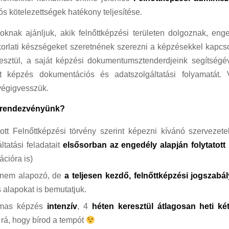
ós kötelezettségek hatékony teljesítése.
knak ajánljuk, akik felnőttképzési területen dolgoznak, enge
orlati készségeket szeretnének szerezni a képzésekkel kapcso
esztül, a saját képzési dokumentumsztenderdjeink segítségév
t képzés dokumentációs és adatszolgáltatási folyamatát. V
végigvesszük.
a rendezvényünk?
ott Felnőttképzési törvény szerint képezni kívánó szerveze
ltatási feladatait
elsősorban az engedély alapján folytatot
ációra is)
 nem alapozó, de
a teljesen kezdő, felnőttképzési jogszabá
alapokat is bemutatjuk.
lmas képzés
intenzív
, 4
héten keresztül átlagosan heti ké
rá, hogy bírod a tempót