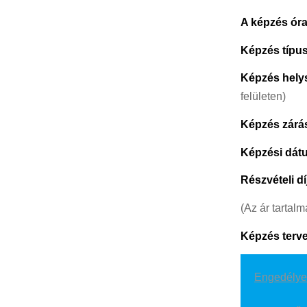
A képzés ór
Képzés típu
Képzés hely
felületen)
Képzés zárá
Képzési dát
Részvételi dí
(Az ár tartal
Képzés terve
Engedélyez