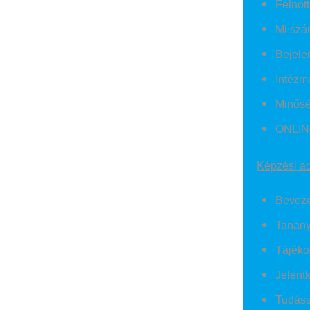
Felnőt
Mi szá
Bejele
Intézmé
Minősé
ONLINE
Képzési adm
Beveze
Tanany
Tájéko
Jelentk
Tudáss