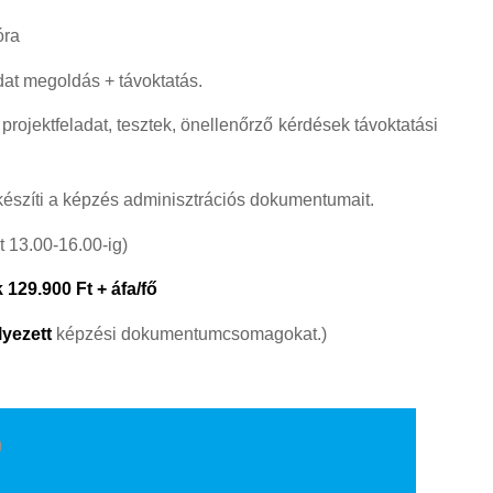
óra
adat megoldás + távoktatás.
projektfeladat, tesztek, önellenőrző kérdések távoktatási
lkészíti a képzés adminisztrációs dokumentumait.
t 13.00-16.00-ig)
 129.900 Ft + áfa/fő
yezett
képzési dokumentumcsomagokat.)
)