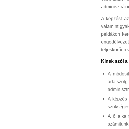
adminisztráci
A képzést azo
valamint gyak
példákon ker
engedélyezet
teljeskörűen 
Kinek szól 
A módosít
adatszolgá
adminisztr
A képzés
szükséges 
A 6 alka
számítunk 