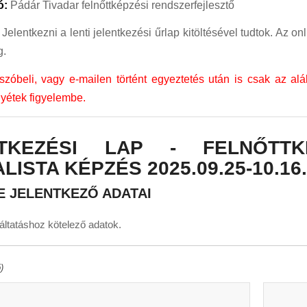
ó:
Pádár Tivadar felnőttképzési rendszerfejlesztő
:
Jelentkezni a lenti jelentkezési űrlap kitöltésével tudtok. Az on
g.
szóbeli, vagy e-mailen történt egyeztetés után is csak az al
gyétek figyelembe.
TKEZÉSI LAP - FELNŐTTKÉ
LISTA KÉPZÉS 2025.09.25-10.16.
E JELENTKEZŐ ADATAI
ltatáshoz kötelező adatok.
)