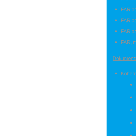
FAR ad
FAR ad
FAR ad
FAR, m
Dokumentác
Kohere