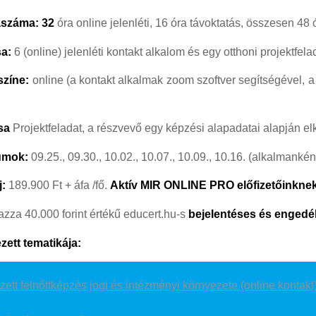
aszáma: 32
óra online jelenléti, 16 óra távoktatás, összesen 48 
sa:
6 (online) jelenléti kontakt alkalom és egy otthoni projektfel
színe:
online (a kontakt alkalmak zoom szoftver segítségével, a 
sa
Projektfeladat, a részvevő egy képzési alapadatai alapján e
umok:
09.25., 09.30., 10.02., 10.07., 10.09., 10.16. (alkalmankén
j:
189.900 Ft + áfa /fő.
Aktív
MIR ONLINE PR
O
előfizetőinknek
mazza 40.000 forint értékű educert.hu-s
bejelentéses és engedél
zett tematikája:
ett felnőttképzés jogi és intézményi környezete (online kontakt