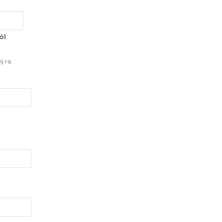
ól
j rá,