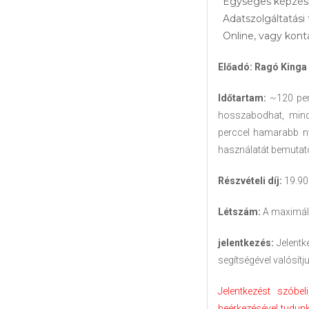
Egységes képzés
Adatszolgáltatás
Online, vagy kont
Előadó: Ragó Kinga 
Időtartam:
~120 perc
hosszabodhat, mind
perccel hamarabb ny
használatát bemutató
Részvételi díj:
19.900
Létszám:
A maximáli
jelentkezés:
Jelentk
segítségével valósítj
Jelentkezést szóbel
beérkezésével tudunk 