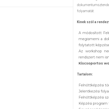
dokumentumsztende
folyamatát.
Kinek szól a rende
A módosított Fel
megismerni a dok
folytatott képzés
Az workshop nem
rendszert nem ism
Kiscsoportos wo
Tartalom:
Felnőttképzési tö
Jelentkezési foly
Felnőttképzési s
Képzési program 