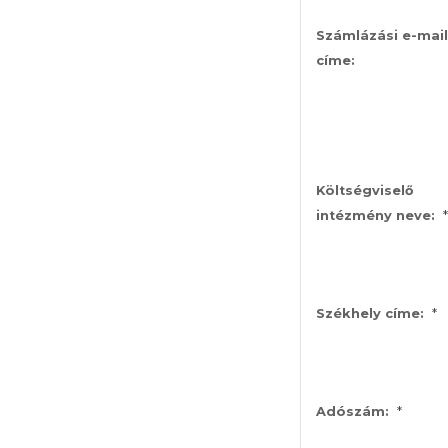
Számlázási e-mail
címe:
Költségviselő
*
intézmény neve:
*
Székhely címe:
*
Adószám: