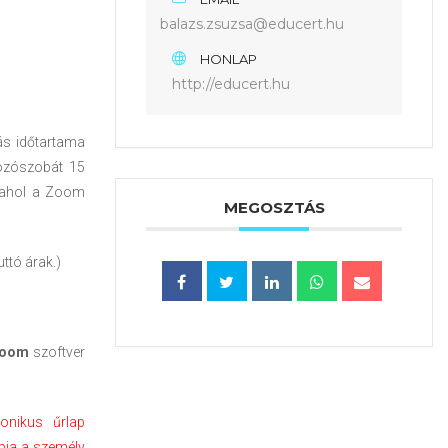
balazs.zsuzsa@educert.hu
HONLAP
http://educert.hu
ás időtartama
kozószobát 15
, ahol a Zoom
MEGOSZTÁS
ttó árak.)
oom
szoftver
ronikus űrlap
apja a személy