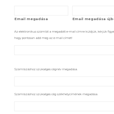
Email megadása
Email megadása újb
Az elektronikus számlát a megadott e-mail címre küldjük, kérjük figyel
hogy pontosan add meg az e-mail címet!
Számlázáshoz szükséges cégnév megadása.
Számlázáshoz szükséges cég székhelycímének megadása.