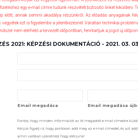
befizetéshez egy e-mail címre tudunk részvételt biztosító linket kiküldeni
ép előtt, annak semmi akadálya részünkről. Az előadás anyagának fel
k vegyétek ezt is figyelembe a jelentkezésnél. Váratlan technikai problém
szer nem elérhető a tervezett időpontban, fenntartjuk a jogot új időpont
S 2021: KÉPZÉSI DOKUMENTÁCIÓ - 2021. 03. 03.
Email megadása
Email megadása újb
Fontos, hogy minden információt az itt megadott e-mail címedre küld
Kérjük figyelj rá, hogy pontosan add meg az e-mail címedet, és azt ad
amin valóban szeretnéd, hogy elérjünk!