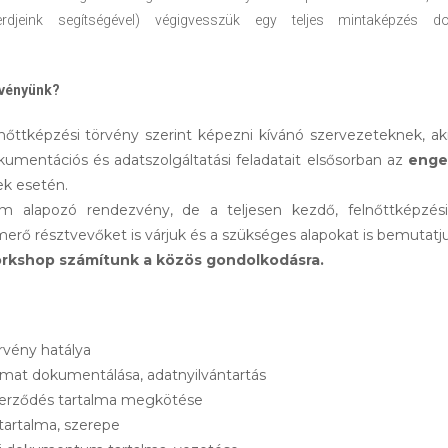
rdjeink segítségével) végigvesszük egy teljes mintaképzés d
zvényünk?
nőttképzési törvény szerint képezni kívánó szervezeteknek, ak
umentációs és adatszolgáltatási feladatait elsősorban az
enge
ek esetén.
 alapozó rendezvény, de a teljesen kezdő, felnőttképzési 
erő résztvevőket is várjuk és a szükséges alapokat is bemutatju
rkshop számítunk a közös gondolkodásra.
rvény hatálya
amat dokumentálása, adatnyilvántartás
zerződés tartalma megkötése
tartalma, szerepe