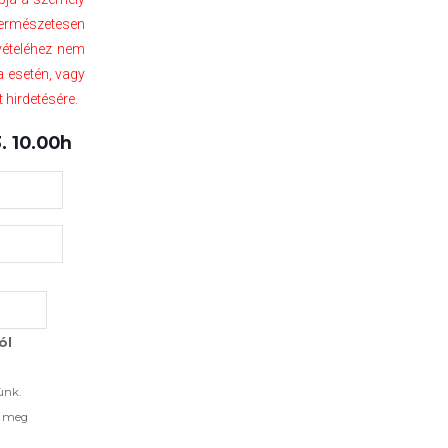
. Természetesen
vételéhez nem
a esetén, vagy
 hirdetésére.
 10.00h
ól
ünk.
d meg