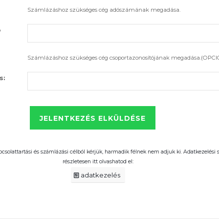
Számlázáshoz szükséges cég adószámának megadása.
ó
Számlázáshoz szükséges cég csoportazonosítójának megadása.(OPCI
s:
pcsolattartási és számlázási célból kérjük, harmadik félnek nem adjuk ki. Adatkezelési
részletesen itt olvashatod el:
adatkezelés