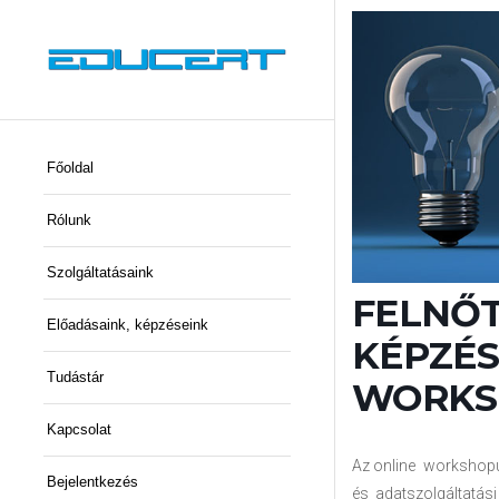
Főoldal
Rólunk
Szolgáltatásaink
FELNŐT
Előadásaink, képzéseink
KÉPZÉS
Tudástár
WORKSHO
Kapcsolat
Az online workshop
Bejelentkezés
és adatszolgáltatási