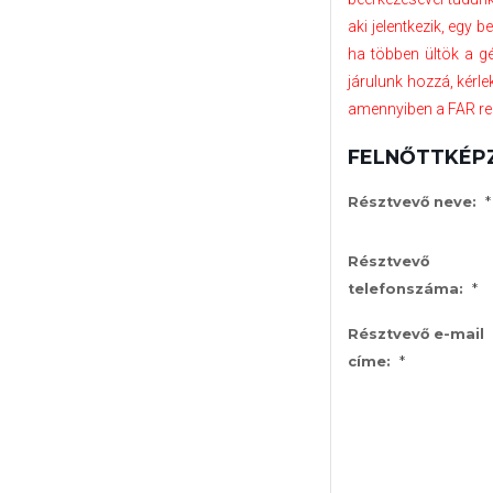
aki jelentkezik, egy 
ha többen ültök a g
járulunk hozzá, kérle
amennyiben a FAR rend
FELNŐTTKÉPZÉ
*
Résztvevő neve:
Résztvevő
*
telefonszáma:
Résztvevő e-mail
*
címe: