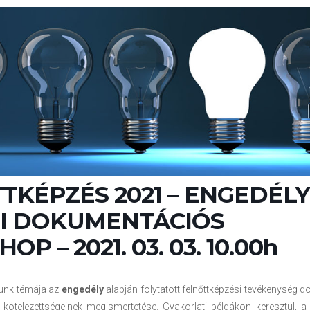
TKÉPZÉS 2021 – ENGEDÉLY
I DOKUMENTÁCIÓS
P – 2021. 03. 03. 10.00h
unk témája az
engedély
alapján folytatott felnőttképzési tevékenység
 kötelezettségeinek megismertetése. Gyakorlati példákon keresztül, a