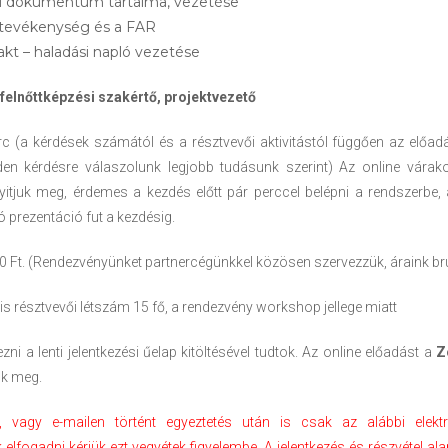
i dokumentum tartalma, vezetése
i tevékenység és a FAR
akt – haladási napló vezetése
felnőttképzési szakértő, projektvezető
 (a kérdések számától és a résztvevői aktivitástól függően az előad
en kérdésre válaszolunk legjobb tudásunk szerint) Az online vára
itjuk meg, érdemes a kezdés előtt pár perccel belépni a rendszerbe
 prezentáció fut a kezdésig.
 Ft. (Rendezvényünket partnercégünkkel közösen szervezzük, áraink bru
s résztvevői létszám 15 fő, a rendezvény workshop jellege miatt
ezni a lenti jelentkezési űelap kitöltésével tudtok. Az online előadást a
Z
uk meg.
i, vagy e-mailen történt egyeztetés után is csak az alábbi elekt
elfogadni kérjük ezt vegyétek figyelembe. A jelentkezés és részvétel al