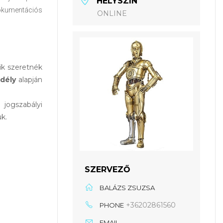
HELYSZÍN
okumentációs
ONLINE
ik szeretnék
dély
alapján
jogszabályi
k.
SZERVEZŐ
BALÁZS ZSUZSA
+36202861560
PHONE
EMAIL