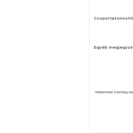
Csoportazonosít
Egyéb megjegyzé
Adataitokat kizárólag ka