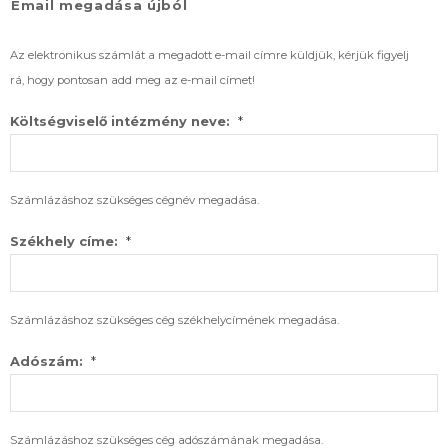
Email megadása újból
Az elektronikus számlát a megadott e-mail címre küldjük, kérjük figyelj
rá, hogy pontosan add meg az e-mail címet!
*
Költségviselő intézmény neve:
Számlázáshoz szükséges cégnév megadása.
*
Székhely címe:
Számlázáshoz szükséges cég székhelycímének megadása.
*
Adószám:
Számlázáshoz szükséges cég adószámának megadása.