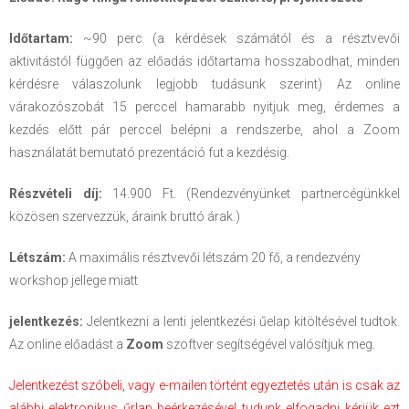
Időtartam:
~90 perc (a kérdések számától és a résztvevői
aktivitástól függően az előadás időtartama hosszabodhat, minden
kérdésre válaszolunk legjobb tudásunk szerint) Az online
várakozószobát 15 perccel hamarabb nyitjuk meg, érdemes a
kezdés előtt pár perccel belépni a rendszerbe, ahol a Zoom
használatát bemutató prezentáció fut a kezdésig.
Részvételi díj:
14.900 Ft. (Rendezvényünket partnercégünkkel
közösen szervezzük, áraink bruttó árak.)
Létszám:
A maximális résztvevői létszám 20 fő, a rendezvény
workshop jellege miatt
jelentkezés:
Jelentkezni a lenti jelentkezési űelap kitöltésével tudtok.
Az online előadást a
Zoom
szoftver segítségével valósítjuk meg.
Jelentkezést szóbeli, vagy e-mailen történt egyeztetés után is csak az
alábbi elektronikus űrlap beérkezésével tudunk elfogadni kérjük ezt