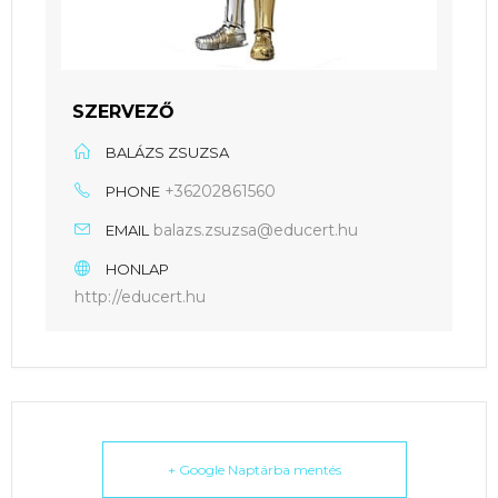
SZERVEZŐ
BALÁZS ZSUZSA
+36202861560
PHONE
balazs.zsuzsa@educert.hu
EMAIL
HONLAP
http://educert.hu
+ Google Naptárba mentés