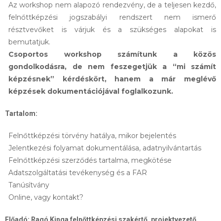
Az workshop nem alapozó rendezvény, de a teljesen kezdő,
felnőttképzési jogszabályi rendszert nem ismerő
résztvevőket is várjuk és a szükséges alapokat is
bemutatjuk.
Csoportos workshop számítunk a közös
gondolkodásra, de nem feszegetjük a “mi számít
képzésnek” kérdéskört, hanem a már meglévő
képzések dokumentációjával foglalkozunk.
Tartalom:
Felnőttképzési törvény hatálya, mikor bejelentés
Jelentkezési folyamat dokumentálása, adatnyilvántartás
Felnőttképzési szerződés tartalma, megkötése
Adatszolgáltatási tevékenység és a FAR
Tanúsítvány
Online, vagy kontakt?
Előadó: Ragó Kinga felnőttképzési szakértő, projektvezető