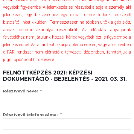
vegyétek figyelembe. A jelentkezés és részvétel alapja a személy aki
jelentkezik, egy befizetéshez egy e-mail címre tudunk részvételt
biztosító linket kiküldeni. Természetesen ha többen ültök a gép előtt,
annak semmi akadálya részünkről. Az előadás anyagának
felvételéhez nem járulunk hozzá, kérlek vegyétek ezt is figyelembe a
jelentkezésnél. Váratlan technikai probléma esetén, vagy amennyiben
a FAR rendszer nem elérhető a tervezett időpontban, fenntartjuk a
jogot új időpont hirdetésére.
FELNŐTTKÉPZÉS 2021: KÉPZÉSI
DOKUMENTÁCIÓ - BEJELENTÉS - 2021. 03. 31.
*
Résztvevő neve:
*
Résztvevő telefonszáma: