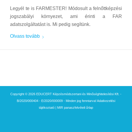
Legyél te is FARMESTER! Módosult a felnőttképzési
jogszabályi környezet, ami érinti a FAR
adatszolgáltatást is. Mi pedig segítünk.
Olvass tovább
Copyright © 2026 EDUCERT Képzésmódszertani és Minőséghitelesítési Kft. -
B/2020/000404 - E/2020/000009 - Minden jog fenntarva!
Adatkezelési
tájékoztató
|
MIR panaszfelvételi űrlap