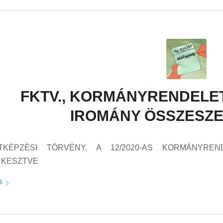
FKTV., KORMÁNYRENDELET, 
IROMÁNY ÖSSZESZ
TKÉPZÉSI TÖRVÉNY, A 12/2020-AS KORMÁNYREN
RKESZTVE
b