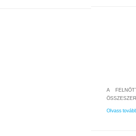
A FELNŐT
ÖSSZESZE
Olvass továb