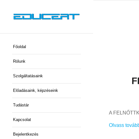
Főoldal
Rólunk
Szolgáltatásaink
F
Előadásaink, képzéseink
Tudástár
A FELNŐTT
Kapcsolat
Olvass továb
Bejelentkezés