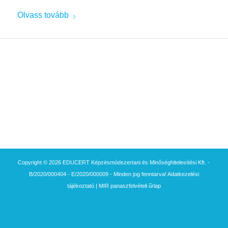
Olvass tovább
Copyright © 2026 EDUCERT Képzésmódszertani és Minőséghitelesítési Kft. -
B/2020/000404 - E/2020/000009 - Minden jog fenntarva!
Adatkezelési
tájékoztató
|
MIR panaszfelvételi űrlap