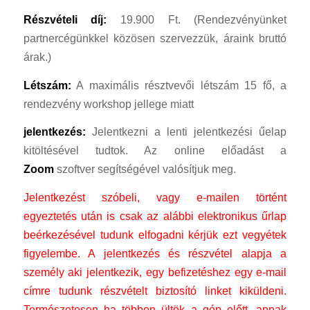
Részvételi díj:
19.900 Ft. (Rendezvényünket
partnercégünkkel közösen szervezzük, áraink bruttó
árak.)
Létszám:
A maximális résztvevői létszám 15 fő, a
rendezvény workshop jellege miatt
jelentkezés:
Jelentkezni a lenti jelentkezési űelap
kitöltésével tudtok. Az online előadást a
Zoom
szoftver segítségével valósítjuk meg.
Jelentkezést szóbeli, vagy e-mailen történt
egyeztetés után is csak az alábbi elektronikus űrlap
beérkezésével tudunk elfogadni kérjük ezt vegyétek
figyelembe. A jelentkezés és részvétel alapja a
személy aki jelentkezik, egy befizetéshez egy e-mail
címre tudunk részvételt biztosító linket kiküldeni.
Természetesen ha többen ültök a gép előtt, annak