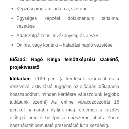
Képzési program tartalma, szerepe
Egységes képzési dokumentum tartalma,
vezetése
Adatszolgáltatási tevékenység és a FAR
Online, vagy kontakt – haladási napló vezetése
Előadó: Ragó Kinga felnőttképzési szakértő,
projektvezető
Időtartam:
~120 perc (a kérdések számától és a
résztvevői aktivitástól függően az előadás időtartama
hosszabodhat, minden kérdésre válaszolunk legjobb
tudásunk szerint) Az online várakozószobát 15
perccel hamarabb nyitjuk meg, érdemes a kezdés
előtt pár perccel belépni a rendszerbe, ahol a Zoom
használatát bemutató prezentáció fut a kezdésig.