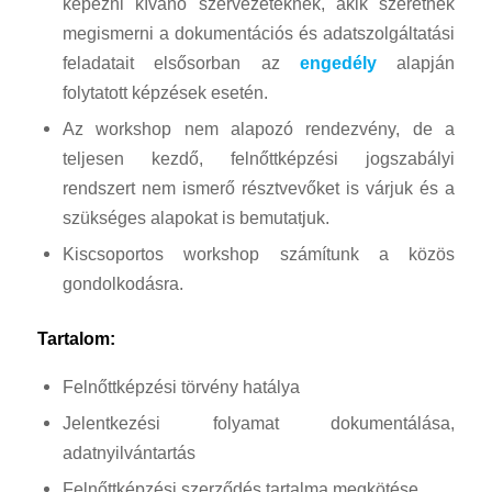
képezni kívánó szervezeteknek, akik szeretnék
megismerni a dokumentációs és adatszolgáltatási
feladatait elsősorban az
engedély
alapján
folytatott képzések esetén.
Az workshop nem alapozó rendezvény, de a
teljesen kezdő, felnőttképzési jogszabályi
rendszert nem ismerő résztvevőket is várjuk és a
szükséges alapokat is bemutatjuk.
Kiscsoportos workshop számítunk a közös
gondolkodásra.
Tartalom:
Felnőttképzési törvény hatálya
Jelentkezési folyamat dokumentálása,
adatnyilvántartás
Felnőttképzési szerződés tartalma megkötése