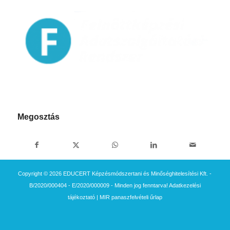
Megosztás
Copyright © 2026 EDUCERT Képzésmódszertani és Minőséghitelesítési Kft. -
B/2020/000404 - E/2020/000009 - Minden jog fenntarva!
Adatkezelési
tájékoztató
|
MIR panaszfelvételi űrlap