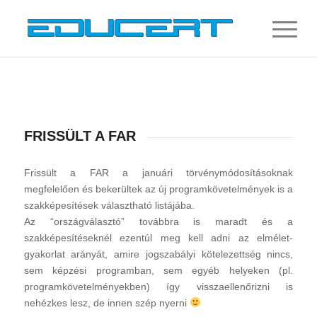
FRISSÜLT A FAR
Frissült a FAR a januári törvénymódosításoknak
megfelelően és bekerültek az új programkövetelmények is a
szakképesítések választható listájába.
Az “országválasztó” továbbra is maradt és a
szakképesítéseknél ezentúl meg kell adni az elmélet-
gyakorlat arányát, amire jogszabályi kötelezettség nincs,
sem képzési programban, sem egyéb helyeken (pl.
programkövetelményekben) így visszaellenőrizni is
nehézkes lesz, de innen szép nyerni