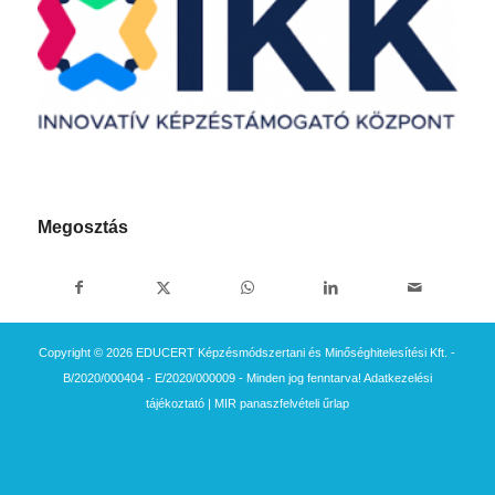
Megosztás
Copyright © 2026 EDUCERT Képzésmódszertani és Minőséghitelesítési Kft. -
B/2020/000404 - E/2020/000009 - Minden jog fenntarva!
Adatkezelési
tájékoztató
|
MIR panaszfelvételi űrlap