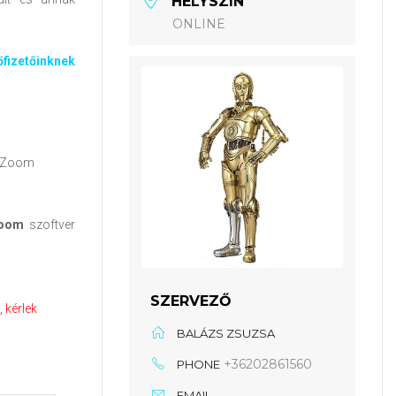
HELYSZÍN
ONLINE
fizetőinknek
a Zoom
oom
szoftver
p
SZERVEZŐ
 kérlek
BALÁZS ZSUZSA
+36202861560
PHONE
EMAIL