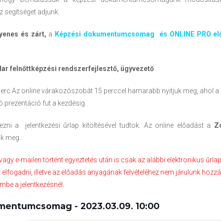
z segítséget adjunk.
enes és zárt,
a
Képzési dokumentumcsomag
és ONLINE PRO elő
ar felnőttképzési rendszerfejlesztő, ügyvezető
perc Az online várakozószobát 15 perccel hamarabb nyitjuk meg, ahol 
 prezentáció fut a kezdésig.
kezni a jelentkezési űrlap kitöltésével tudtok. Az online előadást a
Z
uk meg.
 vagy e-mailen történt egyeztetés után is csak az alábbi elektronikus űrla
elfogadni, illetve az előadás anyagának felvételéhez nem járulunk hozzá,
lembe a jelentkezésnél.
mentumcsomag - 2023.03.09. 10:00