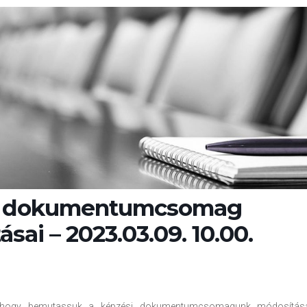
i dokumentumcsomag
sai – 2023.03.09. 10.00.
 hogy bemutassuk a képzési dokumentumcsomagunk módosítása