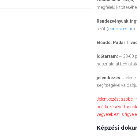
megfelelő kitöltéséhe
Rendezvényünk ingy
szól. (
minosites.hu
).
Előadó: Pádár Tivad
Időtartam:
~ 30-60 
használatát bemutató
jelentkezés:
Jelent
segítségével valósítj
Jelentkezést szóbeli,
beérkezésével tudunk 
vegyétek ezt is figye
Képzési doku