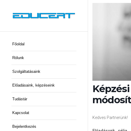
Főoldal
Rólunk
Szolgáltatásaink
Képzés
Előadásaink, képzéseink
módosítá
Tudástár
Kapcsolat
Kedves Partnerünk!
Bejelentkezés
Előadásunk célja
,