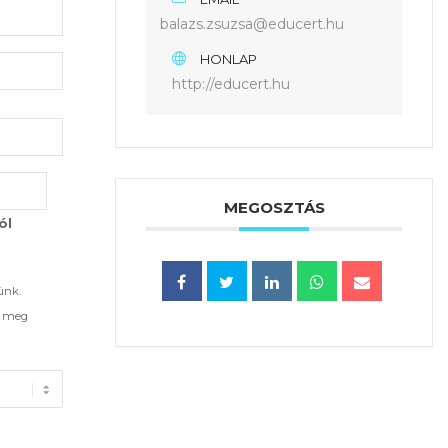
balazs.zsuzsa@educert.hu
HONLAP
http://educert.hu
MEGOSZTÁS
ól
ünk.
d meg