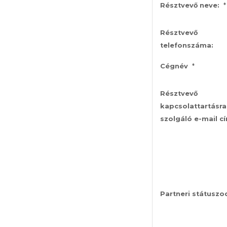
*
Résztvevő neve:
Résztvevő
telefonszáma:
*
Cégnév
Résztvevő
kapcsolattartásra
szolgáló e-mail c
Partneri státuszo