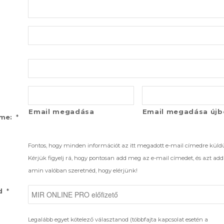
Email megadása
Email megadása újb
*
íme:
Fontos, hogy minden információt az itt megadott e-mail címedre küld
Kérjük figyelj rá, hogy pontosan add meg az e-mail címedet, és azt ad
amin valóban szeretnéd, hogy elérjünk!
*
d
Legalább egyet kötelező választanod (többfajta kapcsolat esetén a