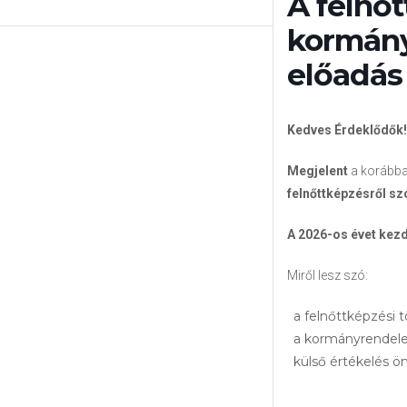
A felnőt
kormány
előadás 
Kedves Érdeklődők!
Megjelent
a korábba
felnőttképzésről s
A 2026-os évet kezd
Miről lesz szó:
a felnőttképzési t
a kormányrendelet
külső értékelés 