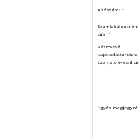
*
Adószám:
Számlaküldési e-
*
cím:
Résztvevő
kapcsolattartásra
szolgáló e-mail c
Egyéb megjegyzé