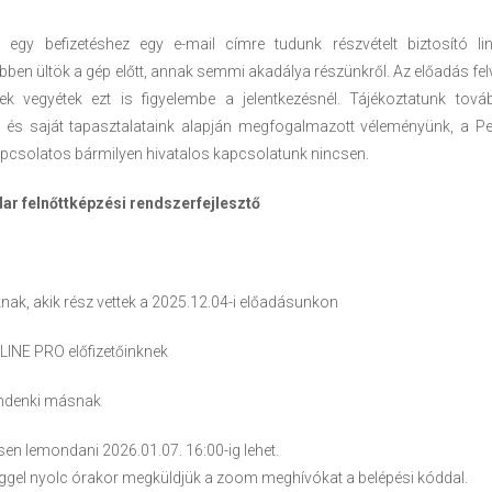
 egy befizetéshez egy e-mail címre tudunk részvételt biztosító link
ben ültök a gép előtt, annak semmi akadálya részünkről. Az előadás fe
lek vegyétek ezt is figyelembe a jelentkezésnél. Tájékoztatunk tov
 és saját tapasztalataink alapján megfogalmazott véleményünk, a P
pcsolatos bármilyen hivatalos kapcsolatunk nincsen.
ar felnőttképzési rendszerfejlesztő
nak, akik rész vettek a 2025.12.04-i előadásunkon
NLINE PRO előfizetőinknek
indenki másnak
sen lemondani 2026.01.07. 16:00-ig lehet.
ggel nyolc órakor megküldjük a zoom meghívókat a belépési kóddal.