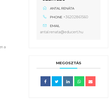
ANTAL RENÁTA
+36202861560
PHONE
EMAIL
antal.renata@educert.hu
en a
MEGOSZTÁS