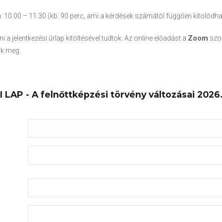
: 10.00 – 11.30 (kb. 90 perc, ami a kérdések számától függően kitolódha
ni a jelentkezési űrlap kitöltésével tudtok. Az online előadást a
Zoom
szof
uk meg.
LAP - A felnőttképzési törvény változásai 2026.