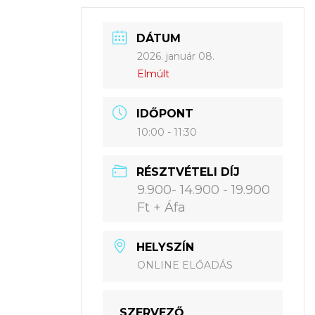
DÁTUM
2026. január 08.
Elmúlt
IDŐPONT
10:00 - 11:30
RÉSZTVÉTELI DÍJ
9.900- 14.900 - 19.900
Ft + Áfa
HELYSZÍN
ONLINE ELŐADÁS
SZERVEZŐ