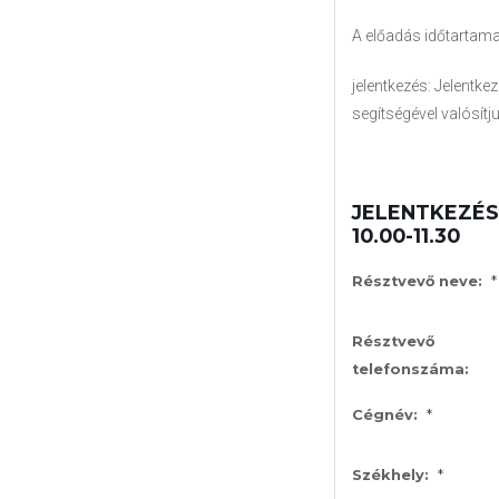
A előadás időtartama
jelentkezés: Jelentkez
segítségével valósítj
JELENTKEZÉSI 
10.00-11.30
*
Résztvevő neve:
Résztvevő
telefonszáma:
*
Cégnév:
*
Székhely: