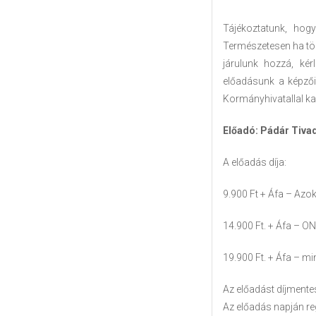
Tájékoztatunk, hogy
Természetesen ha töb
járulunk hozzá, kér
előadásunk a képzői
Kormányhivatallal ka
Előadó: Pádár Tivad
A előadás díja:
9.900 Ft + Áfa – Azok
14.900 Ft. + Áfa – O
19.900 Ft. + Áfa – m
Az előadást díjmente
Az előadás napján re