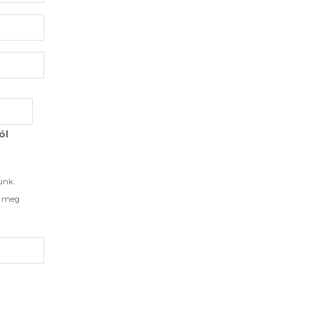
ól
ünk.
d meg