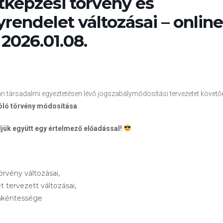
tképzési törvény és
rendelet változásai – online
2026.01.08.
n társadalmi egyeztetésen lévő jogszabálymódosítási tervezetet követő
zóló törvény módosítása
.
jük együtt egy értelmező előadással!
örvény változásai,
 tervezett változásai,
önkéntessége