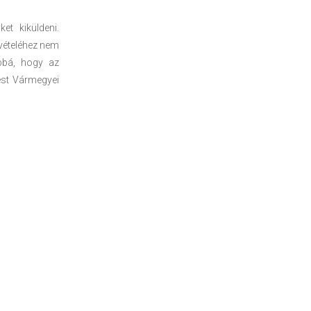
et kiküldeni.
lvételéhez nem
ábbá, hogy az
est Vármegyei