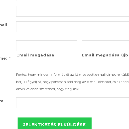
mail
Email megadása
Email megadása újb
*
íme:
Fontos, hogy minden információt az itt megadott e-mail címedre küld
Kérjük figyelj rá, hogy pontosan add meg az e-mail címedet, és azt ad
amin valóban szeretnéd, hogy elérjünk!
s: