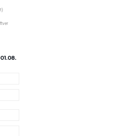
t)
tver
01.08.