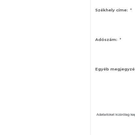
*
Székhely címe:
*
Adószám:
Egyéb megjegyzé
Adataitokat kizárólag ka