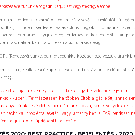
érkezésével tudunk elfogadni kérjük ezt vegyétek figyelembe.
 (a kérdések számától és a résztvevői aktivitástól függőe
bodhat, minden kérdésre válaszolunk legjobb tudásunk szerin
perccel hamarabb nyitjuk meg, érdemes a kezdés előtt pár percc
oom használatát bemutató prezentáció fut a kezdésig.
 Ft. (Rendezvényünket partnercégünkkel közösen szervezzük, áraink bru
ezni a lenti jelentkezési űelap kitöltésével tudtok. Az online előadást a
Z
uk meg.
zvétel alapja a személy aki jelentkezik, egy befizetéshez egy e-mail
 linket kiküldeni. Természetesen ha többen ültök a gép előtt, annak 
ás anyagának felvételéhez nem járulunk hozzá, kérlek vegyétek ezt is
atlan technikai probléma esetén, vagy amennyiben a FAR rendszer n
fenntartjuk a jogot új időpont hirdetésére.
S 2020: BEST PRACTICE - BEJELENTÉS - 2020. 1