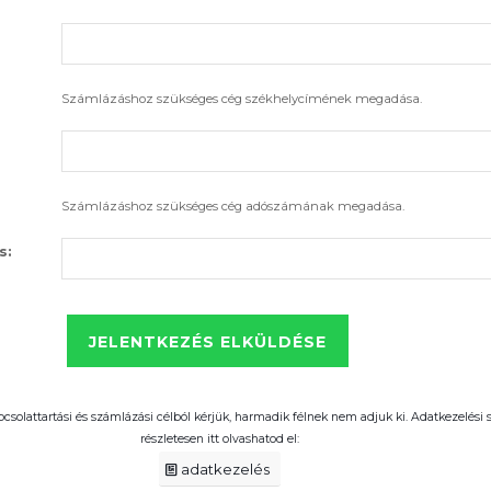
Számlázáshoz szükséges cég székhelycímének megadása.
Számlázáshoz szükséges cég adószámának megadása.
s:
pcsolattartási és számlázási célból kérjük, harmadik félnek nem adjuk ki. Adatkezelési
részletesen itt olvashatod el:
adatkezelés