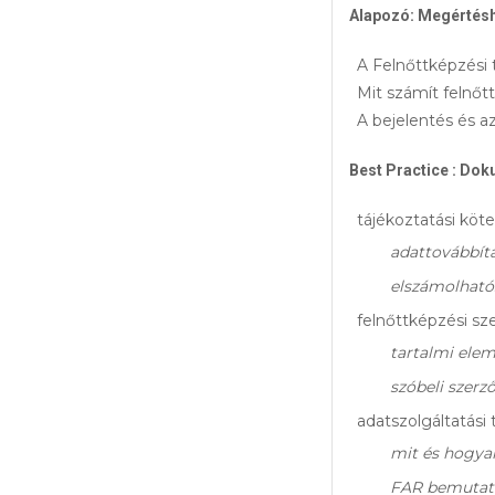
Alapozó: Megértés
A Felnőttképzési 
Mit számít felnő
A bejelentés és a
Best Practice : Dok
tájékoztatási köt
adattovábbítá
elszámolható
felnőttképzési sz
tartalmi ele
szóbeli szer
adatszolgáltatási
mit és hogya
FAR bemutat