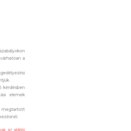
gszabályokon
 várhatóan a
gedélyezési
tjük.
lő kérdésben
zási elemek
 megtartott
kezésnél.
sak az alábbi