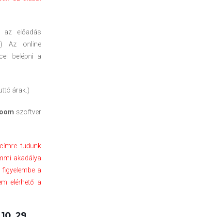
n az előadás
t) Az online
el belépni a
ttó árak.)
oom
szoftver
 címre tudunk
semmi akadálya
 figyelembe a
em elérhető a
0. 29.