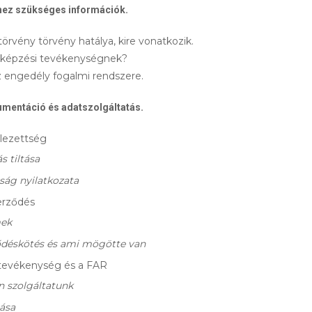
hez szükséges információk.
törvény törvény hatálya, kire vonatkozik.
ttképzési tevékenységnek?
z engedély fogalmi rendszere.
umentáció és adatszolgáltatás.
elezettség
s tiltása
ság nyilatkozata
erződés
mek
ződéskötés és ami mögötte van
 tevékenység és a FAR
n szolgáltatunk
ása