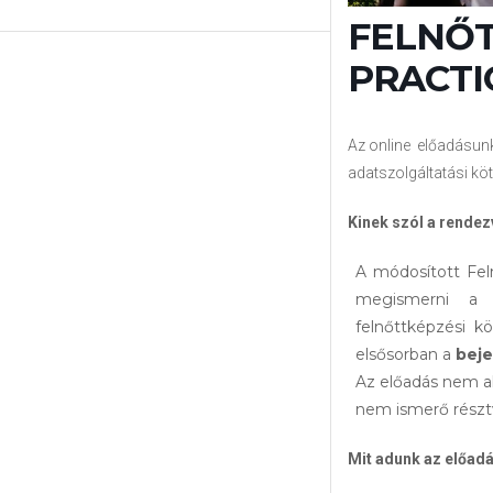
FELNŐT
PRACTIC
Az online előadásun
adatszolgáltatási kö
Kinek szól a rende
A módosított Fel
megismerni a j
felnőttképzési k
elsősorban a
beje
Az előadás nem al
nem ismerő résztv
Mit adunk az előad