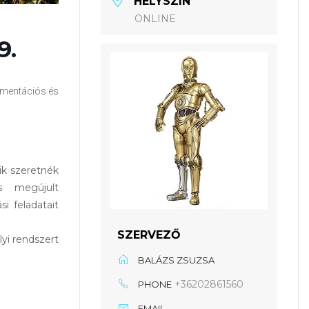
HELYSZÍN
ONLINE
9.
kumentációs és
ik szeretnék
s megújult
i feladatait
SZERVEZŐ
yi rendszert
BALÁZS ZSUZSA
+36202861560
PHONE
EMAIL