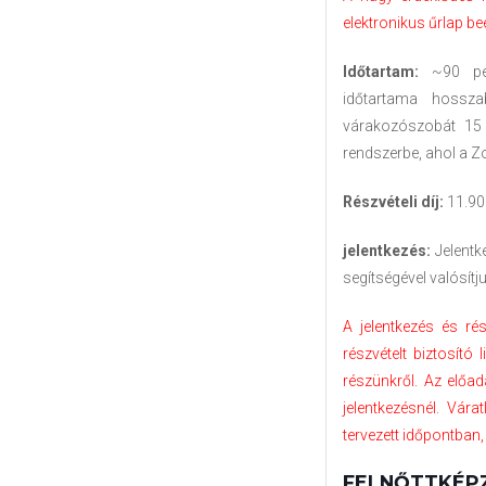
elektronikus űrlap be
Időtartam:
~90 perc
időtartama hossza
várakozószobát 15 
rendszerbe, ahol a Z
Részvételi díj:
11.900
jelentkezés:
Jelentk
segítségével valósítj
A jelentkezés és rés
részvételt biztosító
részünkről. Az előad
jelentkezésnél. Vár
tervezett időpontban, 
FELNŐTTKÉPZÉ