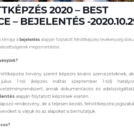
TKÉPZÉS 2020 – BEST
E – BEJELENTÉS -2020.10.2
k témája a
bejelentés
alapján folytatott felnőttképzési tevékenység do
telezettségeinek megismertetése.
zvényünk?
nőttképzési törvény szerint képezni kívánó szervezeteknek, ak
úlius 1-től (képzés indítás szeptember 1-től) hatályo
övetelményrendszert, annak dokumentációs és adatszolgáltatás
lentés
alapján folytatott képzések esetén.
apozó rendezvény, de a teljesen kezdő, felnőttképzési jogszabál
evőket is várjuk és az alapokat is bemutatjuk.
áson?