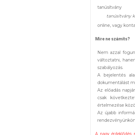
tanúsítvány
tanúsítvány k
online, vagy kon
Mire ne számíts?
Nem azzal fogunk
változtatni, han
szabályozás.
A bejelentés al
dokumentálást m
Az előadás napjá
csak következte
értelmezése közöt
Az újabb inform
rendezvényünkön 
A nagy érdeklődés mi