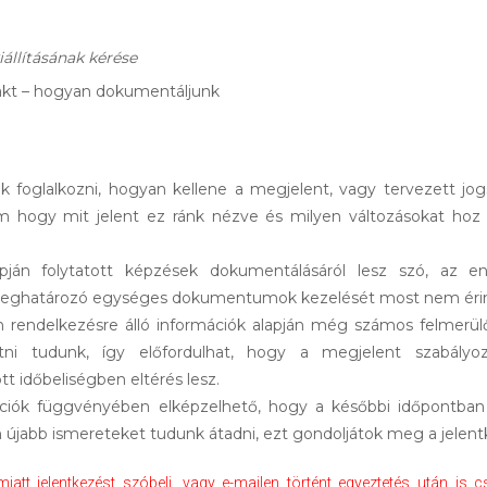
iállításának kérése
takt – hogyan dokumentáljunk
 foglalkozni, hogyan kellene a megjelent, vagy tervezett jo
em hogy mit jelent ez ránk nézve és milyen változásokat hoz
apján folytatott képzések dokumentálásáról lesz szó, az en
eghatározó egységes dokumentumok kezelését most nem érin
n rendelkezésre álló információk alapján még számos felmerü
tni tudunk, így előfordulhat, hogy a megjelent szabályo
t időbeliségben eltérés lesz.
ációk függvényében elképzelhető, hogy a későbbi időpontban
újabb ismereteket tudunk átadni, ezt gondoljátok meg a jelent
att jelentkezést szóbeli, vagy e-mailen történt egyeztetés után is c