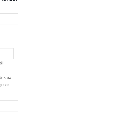
ól
ünk, az
g az e-