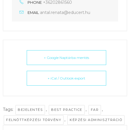
+36202861560
PHONE
antal.renata@educert.hu
EMAIL
+ Google Naptárba mentés
+ iCal / Outlook export
Tags:
,
,
,
BEJELENTÉS
BEST PRACTICE
FAR
,
FELNŐTTKÉPZÉSI TÖRVÉNY
KÉPZÉSI ADMINISZTRÁCIÓ