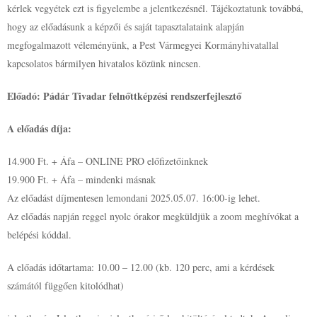
kérlek vegyétek ezt is figyelembe a jelentkezésnél. Tájékoztatunk továbbá,
hogy az előadásunk a képzői és saját tapasztalataink alapján
megfogalmazott véleményünk, a Pest Vármegyei Kormányhivatallal
kapcsolatos bármilyen hivatalos közünk nincsen.
Előadó: Pádár Tivadar felnőttképzési rendszerfejlesztő
A előadás díja:
14.900 Ft. + Áfa – ONLINE PRO előfizetőinknek
19.900 Ft. + Áfa – mindenki másnak
Az előadást díjmentesen lemondani 2025.05.07. 16:00-ig lehet.
Az előadás napján reggel nyolc órakor megküldjük a zoom meghívókat a
belépési kóddal.
A előadás időtartama: 10.00 – 12.00 (kb. 120 perc, ami a kérdések
számától függően kitolódhat)