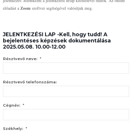
jelentkezés: Jelentkezni a jelentkezési űrlap kitöltésével tudtok. Az online
Zoom
előadást a
szoftver segítségével valósítjuk meg.
JELENTKEZÉSI LAP -Kell, hogy tudd! A
bejelentéses képzések dokumentálása
2025.05.08. 10.00-12.00
*
Résztvevő neve:
Résztvevő telefonszáma:
*
Cégnév:
*
Székhely: