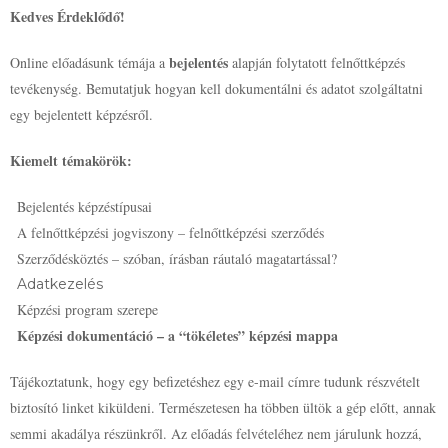
Kedves Érdeklődő!
bejelentés
Online előadásunk témája a
alapján folytatott felnőttképzés
tevékenység. Bemutatjuk hogyan kell dokumentálni és adatot szolgáltatni
egy bejelentett képzésről.
Kiemelt témakörök:
Bejelentés képzéstípusai
A felnőttképzési jogviszony – felnőttképzési szerződés
Szerződésköztés – szóban, írásban ráutaló magatartással?
Adatkezelés
Képzési program szerepe
Képzési dokumentáció – a “tökéletes” képzési mappa
Tájékoztatunk, hogy egy befizetéshez egy e-mail címre tudunk részvételt
biztosító linket kiküldeni. Természetesen ha többen ültök a gép előtt, annak
semmi akadálya részünkről. Az előadás felvételéhez nem járulunk hozzá,