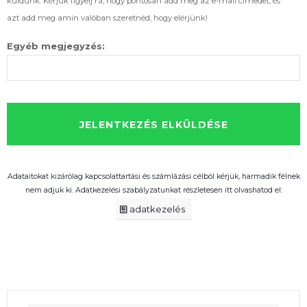
küldünk. Kérjük figyelj rá, hogy pontosan add meg az e-mail címedet, és
azt add meg amin valóban szeretnéd, hogy elérjünk!
Egyéb megjegyzés:
Adataitokat kizárólag kapcsolattartási és számlázási célból kérjük, harmadik félnek
nem adjuk ki. Adatkezelési szabályzatunkat részletesen itt olvashatod el:
adatkezelés