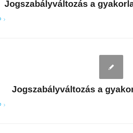
Jogszabályváltozás a gyakorla
b
Jogszabályváltozás a gyakor
b