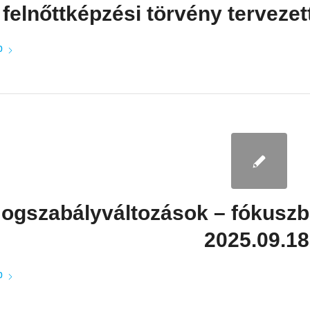
 felnőttképzési törvény tervezet
b
Jogszabályváltozások – fókuszb
2025.09.18
b