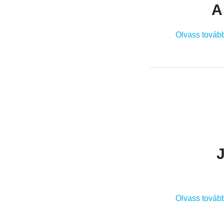
A
Olvass továb
Olvass továb