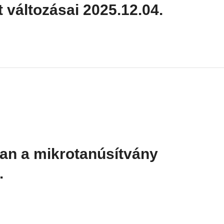
t változásai 2025.12.04.
an a mikrotanúsítvány
.