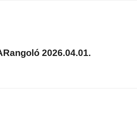
angoló 2026.04.01.