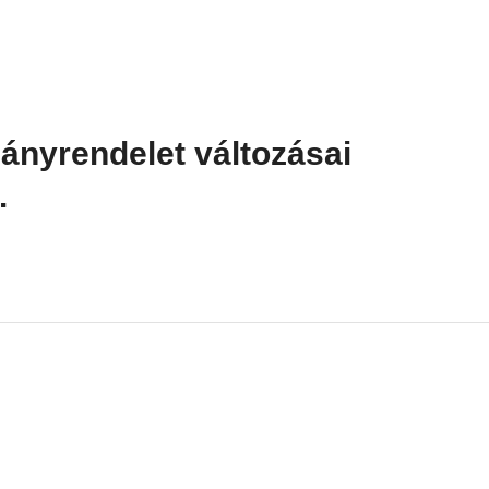
ányrendelet változásai
.