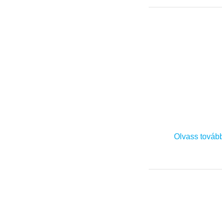
Olvass továb