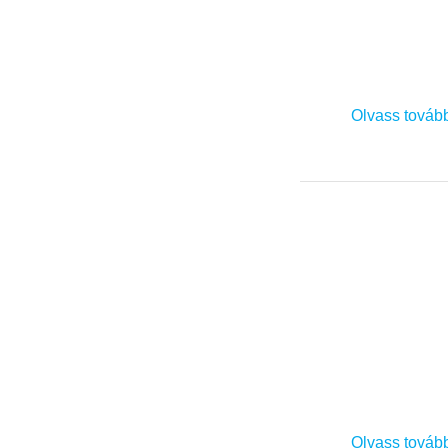
Olvass továb
Olvass továb