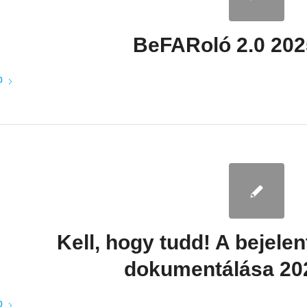
BeFARoló 2.0 202
b
Kell, hogy tudd! A bejele
dokumentálása 202
b