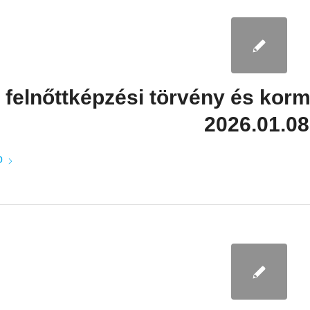
 felnőttképzési törvény és korm
2026.01.08
b