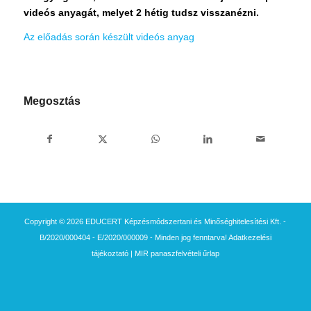
videós anyagát, melyet 2 hétig tudsz visszanézni.
Az előadás során készült videós anyag
Megosztás
Copyright © 2026 EDUCERT Képzésmódszertani és Minőséghitelesítési Kft. -
B/2020/000404 - E/2020/000009 - Minden jog fenntarva!
Adatkezelési
tájékoztató
|
MIR panaszfelvételi űrlap