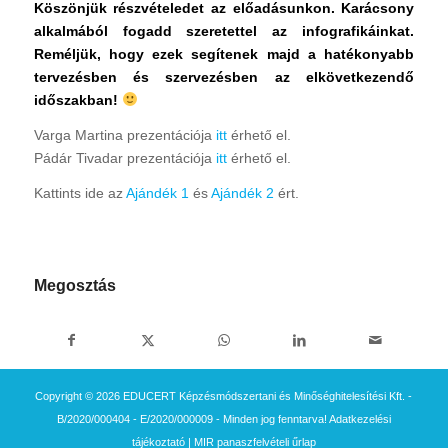
Köszönjük részvételedet az előadásunkon. Karácsony
alkalmából fogadd szeretettel az infografikáinkat.
Reméljük, hogy ezek segítenek majd a hatékonyabb
tervezésben és szervezésben az elkövetkezendő
időszakban!
Varga Martina prezentációja
itt
érhető el.
Pádár Tivadar prezentációja
itt
érhető el.
Kattints ide az
Ajándék 1
és
Ajándék 2
ért.
Megosztás
Copyright © 2026 EDUCERT Képzésmódszertani és Minőséghitelesítési Kft. -
B/2020/000404 - E/2020/000009 - Minden jog fenntarva!
Adatkezelési
tájékoztató
|
MIR panaszfelvételi űrlap