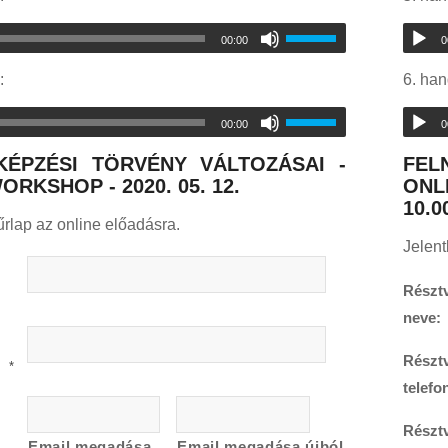
00:00
0
:
6. ha
00:00
0
KÉPZÉSI TÖRVÉNY VÁLTOZÁSAI -
FEL
ORKSHOP - 2020. 05. 12.
ONL
10.0
űrlap az online előadásra.
Jelent
Részt
neve:
Részt
:
*
telef
Résztv
Email megadása
Email megadása újból