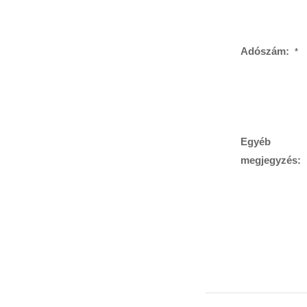
Adószám:
*
Egyéb
megjegyzés: