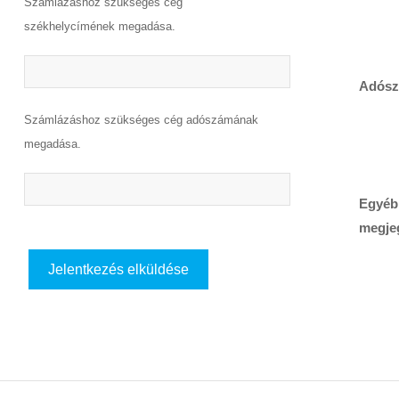
Számlázáshoz szükséges cég
székhelycímének megadása.
Adósz
Számlázáshoz szükséges cég adószámának
megadása.
Egyéb
megje