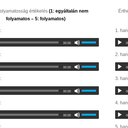
olyamatosság értékelés
(1: egyáltalán nem
Érth
folyamatos – 5: folyamatos)
:
1. ha
00:00
0
:
2. ha
00:00
0
:
3. ha
00:00
0
:
4. ha
00:00
0
:
5. ha