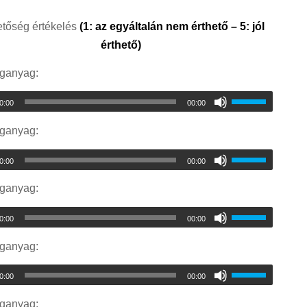
etőség értékelés
(1: az egyáltalán nem érthető – 5: jól
érthető)
nganyag:
0:00
00:00
nganyag:
0:00
00:00
nganyag:
0:00
00:00
nganyag:
0:00
00:00
nganyag: