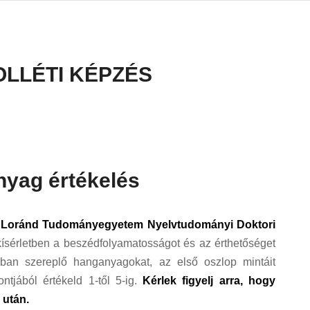
LLÉTI KÉPZÉS
nyag értékelés
 Loránd Tudományegyetem Nyelvtudományi Doktori
kísérletben a beszédfolyamatosságot és az érthetőséget
ban szereplő hanganyagokat, az első oszlop mintáit
tjából értékeld 1-től 5-ig.
Kérlek figyelj arra, hogy
k után.