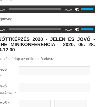
0:00
00:00
nganyag:
0:00
00:00
NŐTTKÉPZÉS 2020 - JELEN ÉS JÖVŐ -
INE MINIKONFERENCIA - 2020. 05. 28.
0-12.00
kezési űrlap az online előadásra.
vevő
*
vevő
onszáma:
*
evő e-