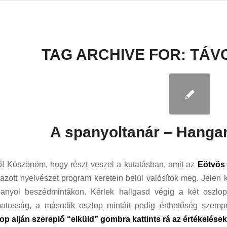
TAG ARCHIVE FOR:
TÁVO
A spanyoltanár – Hanga
tő! Köszönöm, hogy részt veszel a kutatásban, amit az
Eötvös
zott nyelvészet program keretein belül valósítok meg. Jelen 
anyol beszédmintákon. Kérlek hallgasd végig a két oszlop
atosság, a második oszlop mintáit pedig érthetőség szempon
op alján szereplő “elküld” gombra kattints rá az értékelése