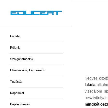
Főoldal
Rólunk
Szolgáltatásaink
Előadásaink, képzéseink
Kedves kitöl
Tudástár
Iskola
alkalma
vizsgálom sp
Kapcsolat
beszédfolyam
mindkét oszl
Bejelentkezés