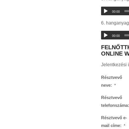
00:00
6. hanganyag
00:00
FELNŐTT
ONLINE W
Jelentkezési 
Résztvevő
neve:
*
Résztvevő
telefonszáma
Résztvevő e-
mail címe:
*