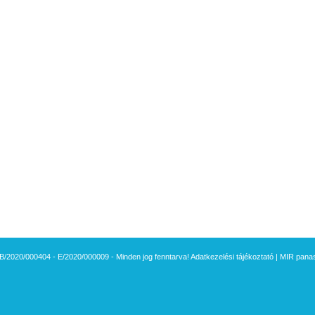
B/2020/000404 - E/2020/000009 - Minden jog fenntarva!
Adatkezelési tájékoztató
|
MIR panasz