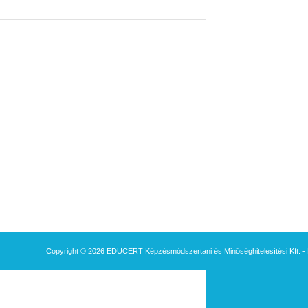
Copyright © 2026 EDUCERT Képzésmódszertani és Minőséghitelesítési Kft. - 