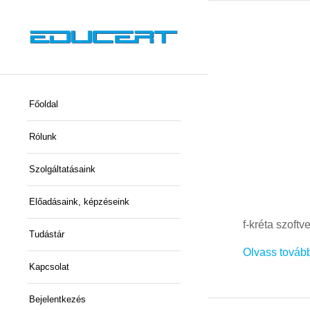
Főoldal
Rólunk
Szolgáltatásaink
Előadásaink, képzéseink
f-kréta szoft
Tudástár
Olvass továb
Kapcsolat
Bejelentkezés