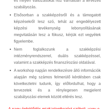
és milyen változásokat hoz várhatóan a tervezett
szabályozás.
Elsősorban a szakképzésről és a támogatott
képzésekről lesz szó, tehát az engedélyezett
képzési tevékenység lebonyolításának
megvitatásán lesz a fókusz, kérjük ezt vegyétek
figyelembe.
Nem foglalkozunk a szakképzési
intézményrendszerrel, duális szakképzéssel,
valamint a szakképzés finanszírozási oldalával.
A workshop napján rendelkezésre álló információk
alapján még számos felmerülő kérdésben csak
következtetni tudunk, így előfordulhat, hogy a
tervezetek és a rénylegesen megjelent
szabályozási elemek között eltérés lesz.
A nagy érdeklődés miatt jelentkezést szóbeli, vagy e-