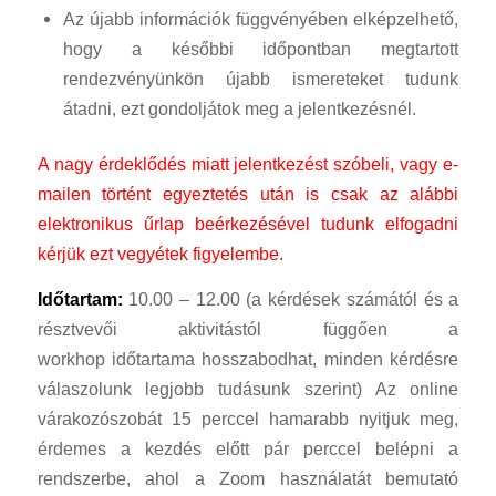
Az újabb információk függvényében elképzelhető,
hogy a későbbi időpontban megtartott
rendezvényünkön újabb ismereteket tudunk
átadni, ezt gondoljátok meg a jelentkezésnél.
A nagy érdeklődés miatt jelentkezést szóbeli, vagy e-
mailen történt egyeztetés után is csak az alábbi
elektronikus űrlap beérkezésével tudunk elfogadni
kérjük ezt vegyétek figyelembe.
Időtartam:
10.00 – 12.00 (a kérdések számától és a
résztvevői aktivitástól függően a
workhop időtartama hosszabodhat, minden kérdésre
válaszolunk legjobb tudásunk szerint) Az online
várakozószobát 15 perccel hamarabb nyitjuk meg,
érdemes a kezdés előtt pár perccel belépni a
rendszerbe, ahol a Zoom használatát bemutató