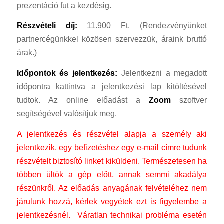
prezentáció fut a kezdésig.
Részvételi díj:
11.900 Ft. (Rendezvényünket
partnercégünkkel közösen szervezzük, áraink bruttó
árak.)
Időpontok és jelentkezés:
Jelentkezni a megadott
időpontra kattintva a jelentkezési lap kitöltésével
tudtok. Az online előadást a
Zoom
szoftver
segítségével valósítjuk meg.
A jelentkezés és részvétel alapja a személy aki
jelentkezik, egy befizetéshez egy e-mail címre tudunk
részvételt biztosító linket kiküldeni. Természetesen ha
többen ültök a gép előtt, annak semmi akadálya
részünkről. Az előadás anyagának felvételéhez nem
járulunk hozzá, kérlek vegyétek ezt is figyelembe a
jelentkezésnél. Váratlan technikai probléma esetén