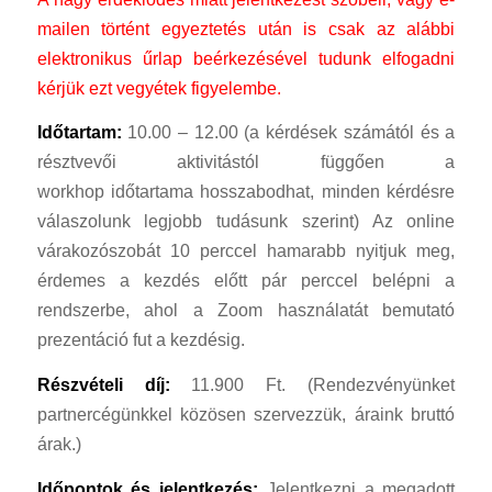
mailen történt egyeztetés után is csak az alábbi
elektronikus űrlap beérkezésével tudunk elfogadni
kérjük ezt vegyétek figyelembe.
Időtartam:
10.00 – 12.00 (a kérdések számától és a
résztvevői aktivitástól függően a
workhop időtartama hosszabodhat, minden kérdésre
válaszolunk legjobb tudásunk szerint) Az online
várakozószobát 10 perccel hamarabb nyitjuk meg,
érdemes a kezdés előtt pár perccel belépni a
rendszerbe, ahol a Zoom használatát bemutató
prezentáció fut a kezdésig.
Részvételi díj:
11.900 Ft. (Rendezvényünket
partnercégünkkel közösen szervezzük, áraink bruttó
árak.)
Időpontok és jelentkezés:
Jelentkezni a megadott