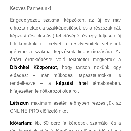
Kedves Partnerünk!
Engedélyezett szakmai képzőként az új év már
elhozta nektek a szakképesítések és a részszakmák
képzési (és oktatási) lehetőségét és egy teljesen új
hitelkonstrukciót melyet a résztvevőitek vehetnek
igénybe a szakmai képzéseik finanszírozására. Az
óriási érdeklődésre való tekintettel megkértük a
Diákhitel Központot
, hogy tartson nekünk egy
előadást – már működési tapasztalatokkal is
rendelkezve – a
képzési hitel
témakörében,
kifejezetten felnőttképzői oldalról.
Létszám
maximum esetén előnyben részesítjük az
ONLINE:PRO előfizetőinket.
Időtartam:
kb. 60 perc (a kérdések számától és a
résztvevői aktivitástól függően az előadás időtartama