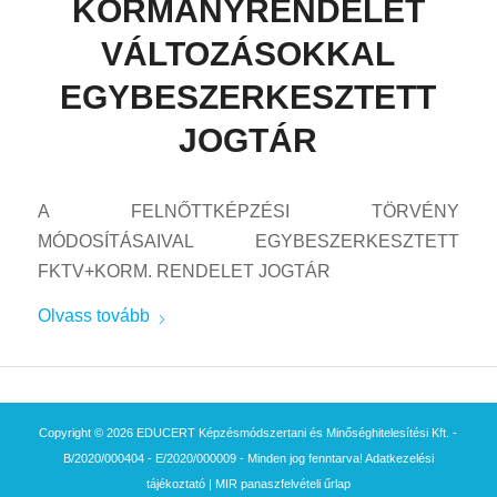
KORMÁNYRENDELET
VÁLTOZÁSOKKAL
EGYBESZERKESZTETT
JOGTÁR
A FELNŐTTKÉPZÉSI TÖRVÉNY
MÓDOSÍTÁSAIVAL EGYBESZERKESZTETT
FKTV+KORM. RENDELET JOGTÁR
Olvass tovább
Copyright © 2026 EDUCERT Képzésmódszertani és Minőséghitelesítési Kft. -
B/2020/000404 - E/2020/000009 - Minden jog fenntarva!
Adatkezelési
tájékoztató
|
MIR panaszfelvételi űrlap