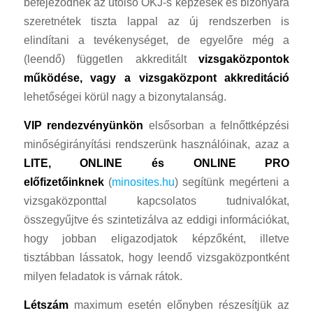
befejeződnek az utolsó OKJ-s képzések és bizonyára
szeretnétek tiszta lappal az új rendszerben is
elindítani a tevékenységet, de egyelőre még a
(leendő) független akkreditált
vizsgaközpontok
működése, vagy a vizsgaközpont akkreditáció
lehetőségei körül nagy a bizonytalanság.
VIP rendezvényünkön
elsősorban a felnőttképzési
minőségirányítási rendszerünk használóinak, azaz a
LITE,
ONLINE és ONLINE PRO
előfizetőinknek
(
minosites.hu
) segítünk megérteni a
vizsgaközponttal kapcsolatos tudnivalókat,
összegyűjtve és szintetizálva az eddigi információkat,
hogy jobban eligazodjatok képzőként, illetve
tisztábban lássatok, hogy leendő vizsgaközpontként
milyen feladatok is várnak rátok.
Létszám
maximum esetén előnyben részesítjük az