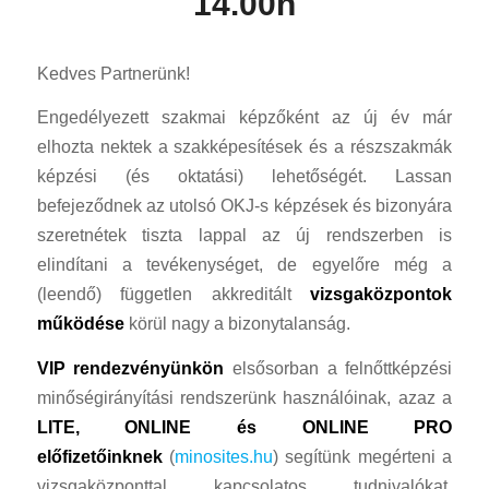
14.00h
Kedves Partnerünk!
Engedélyezett szakmai képzőként az új év már
elhozta nektek a szakképesítések és a részszakmák
képzési (és oktatási) lehetőségét. Lassan
befejeződnek az utolsó OKJ-s képzések és bizonyára
szeretnétek tiszta lappal az új rendszerben is
elindítani a tevékenységet, de egyelőre még a
(leendő) független akkreditált
vizsgaközpontok
működése
körül nagy a bizonytalanság.
VIP rendezvényünkön
elsősorban a felnőttképzési
minőségirányítási rendszerünk használóinak, azaz a
LITE,
ONLINE és ONLINE PRO
előfizetőinknek
(
minosites.hu
) segítünk megérteni a
vizsgaközponttal kapcsolatos tudnivalókat,