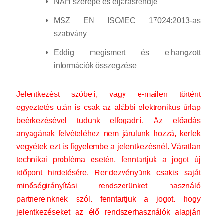
NAH szerepe és eljárásrendje
MSZ EN ISO/IEC 17024:2013-as
szabvány
Eddig megismert és elhangzott
információk összegzése
Jelentkezést szóbeli, vagy e-mailen történt
egyeztetés után is csak az alábbi elektronikus űrlap
beérkezésével tudunk elfogadni. Az előadás
anyagának felvételéhez nem járulunk hozzá, kérlek
vegyétek ezt is figyelembe a jelentkezésnél. Váratlan
technikai probléma esetén, fenntartjuk a jogot új
időpont hirdetésére. Rendezvényünk csakis saját
minőségirányítási rendszerünket használó
partnereinknek szól, fenntartjuk a jogot, hogy
jelentkezéseket az élő rendszerhasználók alapján