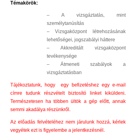
Témakörök:
– A vizsgáztatás, mint
személytanúsítás
– Vizsgaközpont létrehozásának
lehetőségei, jogszabályi háttere
– Akkreditált vizsgaközpont
tevékenysége
– Átmeneti szabályok a
vizsgáztatásban
Tájékoztatunk, hogy egy befizetéshez egy e-mail
címre tudunk részvételt biztosító linket kiküldeni.
Természetesen ha többen ültök a gép előtt, annak
semmi akadálya részünkről.
Az előadás felvételéhez nem járulunk hozzá, kérlek
vegyétek ezt is figyelembe a jelentkezésnél.