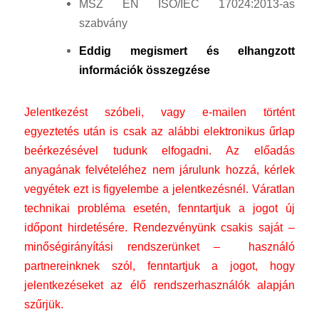
MSZ EN ISO/IEC 17024:2013-as
szabvány
Eddig megismert és elhangzott
információk összegzése
Jelentkezést szóbeli, vagy e-mailen történt
egyeztetés után is csak az alábbi elektronikus űrlap
beérkezésével tudunk elfogadni. Az előadás
anyagának felvételéhez nem járulunk hozzá, kérlek
vegyétek ezt is figyelembe a jelentkezésnél. Váratlan
technikai probléma esetén, fenntartjuk a jogot új
időpont hirdetésére. Rendezvényünk csakis saját –
minőségirányítási rendszerünket – használó
partnereinknek szól, fenntartjuk a jogot, hogy
jelentkezéseket az élő rendszerhasználók alapján
szűrjük.