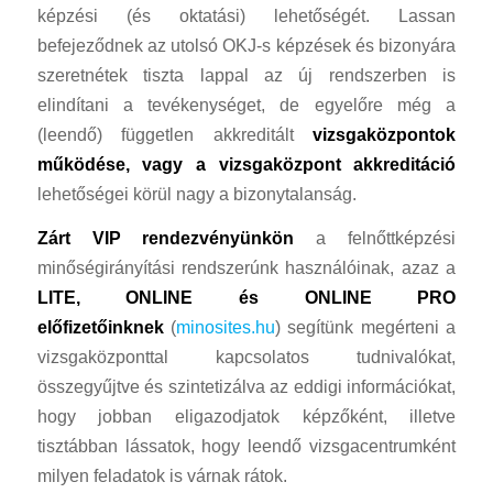
képzési (és oktatási) lehetőségét. Lassan
befejeződnek az utolsó OKJ-s képzések és bizonyára
szeretnétek tiszta lappal az új rendszerben is
elindítani a tevékenységet, de egyelőre még a
(leendő) független akkreditált
vizsgaközpontok
működése, vagy a vizsgaközpont akkreditáció
lehetőségei körül nagy a bizonytalanság.
Zárt VIP rendezvényünkön
a felnőttképzési
minőségirányítási rendszerúnk használóinak, azaz a
LITE,
ONLINE és ONLINE PRO
előfizetőinknek
(
minosites.hu
) segítünk megérteni a
vizsgaközponttal kapcsolatos tudnivalókat,
összegyűjtve és szintetizálva az eddigi információkat,
hogy jobban eligazodjatok képzőként, illetve
tisztábban lássatok, hogy leendő vizsgacentrumként
milyen feladatok is várnak rátok.