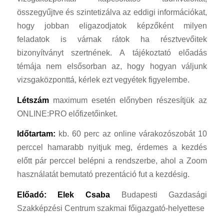
összegyűjtve és szintetizálva az eddigi információkat,
hogy jobban eligazodjatok képzőként milyen
feladatok is várnak rátok ha résztvevőitek
bizonyítványt szertnének. A tájékoztató előadás
témája nem elsősorban az, hogy hogyan váljunk
vizsgaközponttá, kérlek ezt vegyétek figyelembe.
Létszám
maximum esetén előnyben részesítjük az
ONLINE:PRO előfizetőinket.
Időtartam:
kb. 60 perc az online várakozószobát 10
perccel hamarabb nyitjuk meg, érdemes a kezdés
előtt pár perccel belépni a rendszerbe, ahol a Zoom
használatát bemutató prezentáció fut a kezdésig.
Előadó: Elek Csaba
Budapesti Gazdasági
Szakképzési Centrum szakmai főigazgató-helyettese