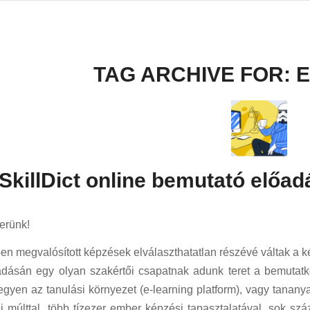
TAG ARCHIVE FOR:
E
SkillDict online bemutató előad
erünk!
ben megvalósított képzések elválaszthatatlan részévé váltak 
adásán egy olyan szakértői csapatnak adunk teret a bemutatko
 legyen az tanulási környezet (e-learning platform), vagy tananya
 múlttal, több tízezer ember képzési tapasztalatával, sok sz