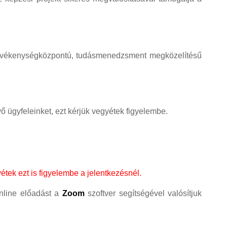
, tevékenységközpontú, tudásmenedzsment megközelítésű
ügyfeleinket, ezt kérjük vegyétek figyelembe.
étek ezt is figyelembe a jelentkezésnél.
 online előadást a
Zoom
szoftver segítségével valósítjuk