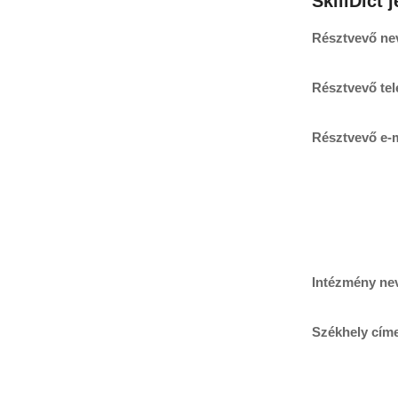
SkillDict 
Résztvevő ne
Résztvevő te
Résztvevő e-m
Intézmény ne
Székhely cím