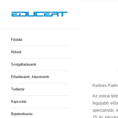
Főoldal
Rólunk
Szolgáltatásaink
Előadásaink, képzéseink
Kedves Partn
Tudástár
Az online tér
Kapcsolat
legújabb elő
specialistái,
Bejelentkezés
25 év képzési