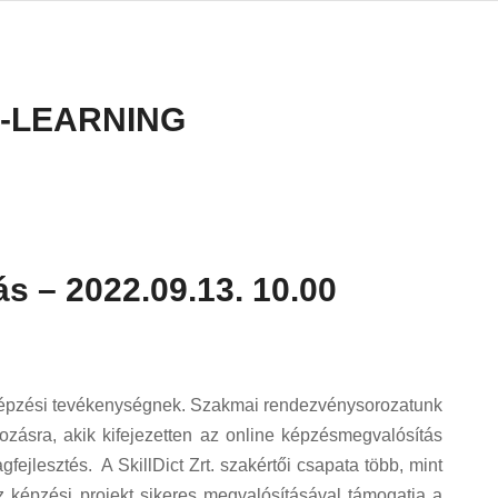
-LEARNING
ás – 2022.09.13. 10.00
a képzési tevékenységnek. Szakmai rendezvénysorozatunk
zásra, akik kifejezetten az online képzésmegvalósítás
gfejlesztés. A SkillDict Zrt. szakértői csapata több, mint
áz képzési projekt sikeres megvalósításával támogatja a