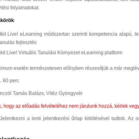
ztési folyamatokat.
akörök
:
olkit Live! eLearning módszertan szerinti kompetencia alapú
anulás fejlesztés
lkit Live! Virtuális Tanulási Környezet eLearning platform
mum esetén természetesen előnyben részesítjük a már meglévő 
. 60 perc
nczöl Tamás Balázs, Vitéz Gyöngyvér
, hogy a
z előadás felvételéhez nem járulunk hozzá, kérlek vegy
Jelentkezni a lenti jelentkezési űrlap kitöltésével tudtok. Az