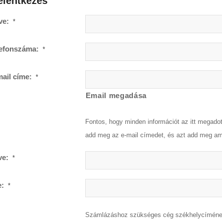
jelentkezés
ve:
*
lefonszáma:
*
ail címe:
*
Email megadása
Fontos, hogy minden információt az itt megadott
add meg az e-mail címedet, és azt add meg ami
ve:
*
e:
*
Számlázáshoz szükséges cég székhelycímén