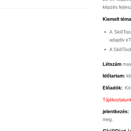
képzés fejles
Kiemelt tém
A SkillTo
adaptív eT
A SkillToo
Létszám
maxi
Időtartam:
kb
Előadók:
Kö
Tájékoztatunk
jelentkezés:
meg.