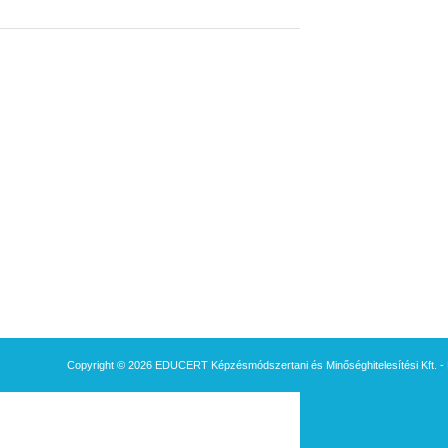
Copyright © 2026 EDUCERT Képzésmódszertani és Minőséghitelesítési Kft. - 