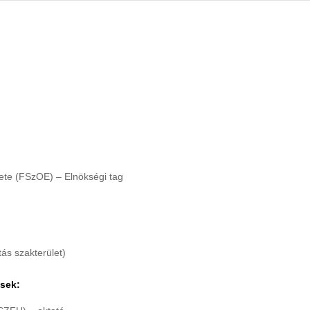
ete (FSzOE) – Elnökségi tag
ás szakterület)
ések: