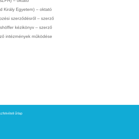
SZFH) – oktató
d Király Egyetem) – oktató
épzési szerződésről – szerző
sshöffer kézikönyv – szerző
épző intézmények működése
felvételi űrlap