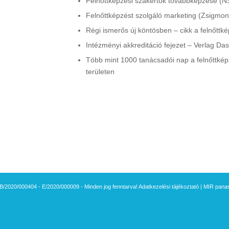
Felnőttképzési szakértők továbbképzése (N
Felnőttképzést szolgáló marketing (Zsigmon
Régi ismerős új köntösben – cikk a felnőttk
Intézményi akkreditáció fejezet – Verlag Da
Több mint 1000 tanácsadói nap a felnőttk
területen
B/2020/000404 - E/2020/000009 - Minden jog fenntarva!
Adatkezelési tájékoztató
|
MIR panasz