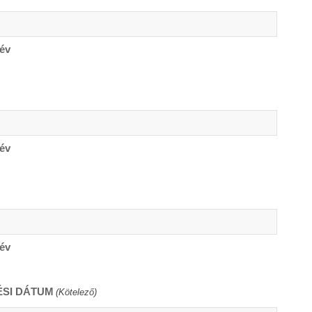
év
év
év
ÉSI DÁTUM
(Kötelező)