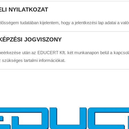
LI NYILATKOZAT
lelősségem tudatában kijelentem, hogy a jelentkezési lap adatai a va
KÉPZÉSI JOGVISZONY
beérkezése után az EDUCERT Kft. két munkanapon belül a kapcsolatt
 szükséges tartalmi információkat.