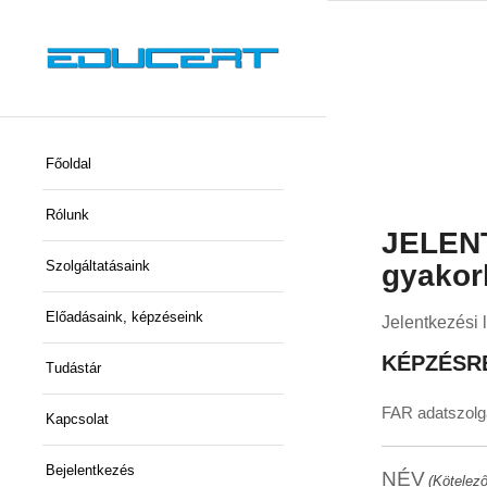
Főoldal
Rólunk
JELEN
Szolgáltatásaink
gyakor
Előadásaink, képzéseink
Jelentkezési 
KÉPZÉSR
Tudástár
FAR adatszolgá
Kapcsolat
Bejelentkezés
NÉV
(Kötelező