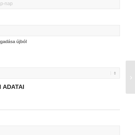
gadása újból
M
 ADATAI