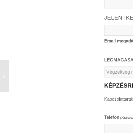
JELENTKE
Email megad
LEGMAGASAB
MEGLEPETÉS
KÉPZÉSR
Kapcsolattart
Telefon
(Kötele