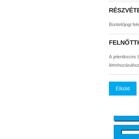
RÉSZVÉTE
Büntetőjogi fe
FELNŐTT
A jelentkezés 
létrehozásához