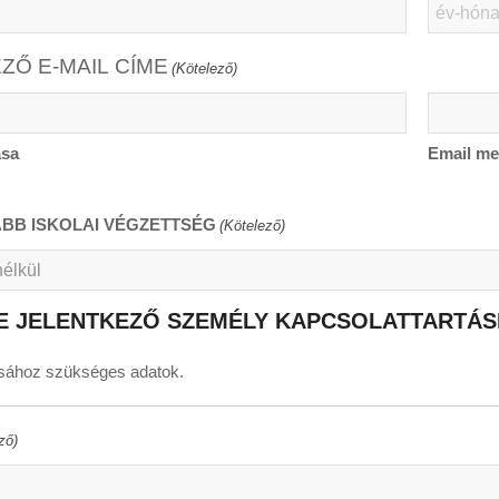
YYYY
slash
ZŐ E-MAIL CÍME
(Kötelező)
MM
slash
DD
ása
Email me
B ISKOLAI VÉGZETTSÉG
(Kötelező)
E JELENTKEZŐ SZEMÉLY KAPCSOLATTARTÁSI
ásához szükséges adatok.
ző)