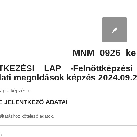
MNM_0926_ke
TKEZÉSI LAP -Felnőttképzési
lati megoldások képzés 2024.09.2
lap a képzésre.
E JELENTKEZŐ ADATAI
ltatáshoz kötelező adatok.
)