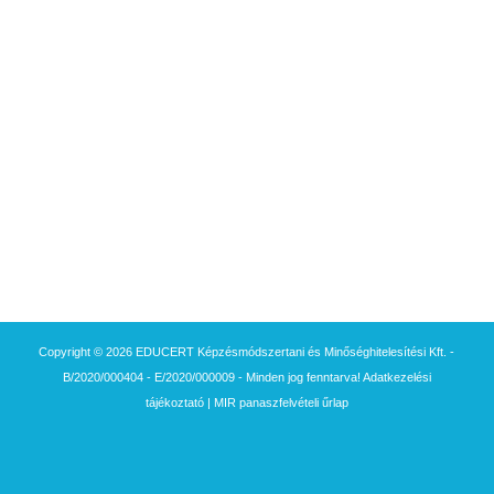
Copyright © 2026 EDUCERT Képzésmódszertani és Minőséghitelesítési Kft. -
B/2020/000404 - E/2020/000009 - Minden jog fenntarva!
Adatkezelési
tájékoztató
|
MIR panaszfelvételi űrlap